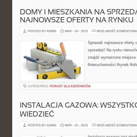
DOMY I MIESZKANIA NA SPRZED
NAJNOWSZE OFERTY NA RYNKU
POSTED BY ADMIN
MAR - 19 - 2025
MOŻLIWOŚĆ KOMENTOWA
Sprawdź najnowsze oferty 
sprzedaż! Na rynku nierucho
znajdź wymarzone miejsce d
#nieruchomości #rynek #ofe
CATEGORIES:
PORADY DLA KIEROWCÓW
INSTALACJA GAZOWA: WSZYSTKO
WIEDZIEĆ
POSTED BY ADMIN
MAR - 15 - 2025
MOŻLIWOŚĆ KOMENTOWA
Instalacja gazowa jest ni