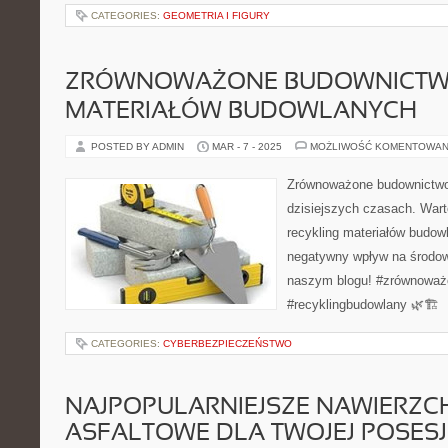
CATEGORIES:
GEOMETRIA I FIGURY
ZRÓWNOWAŻONE BUDOWNICTWO
MATERIAŁÓW BUDOWLANYCH
POSTED BY ADMIN
MAR - 7 - 2025
MOŻLIWOŚĆ KOMENTOWAN
Zrównoważone budownictwo
dzisiejszych czasach. War
recykling materiałów budow
negatywny wpływ na środow
naszym blogu! #zrównoważ
#recyklingbudowlany 🌿🏗️
CATEGORIES:
CYBERBEZPIECZEŃSTWO
NAJPOPULARNIEJSZE NAWIERZC
ASFALTOWE DLA TWOJEJ POSESJ