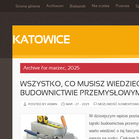
Archiwum
Nie trzeba
Przerwa
Strona główna
Białystok
Sp
KATOWICE
Archive for marzec, 2025
WSZYSTKO, CO MUSISZ WIEDZIE
BUDOWNICTWIE PRZEMYSŁOWY
POSTED BY ADMIN
MAR - 27 - 2025
MOŻLIWOŚĆ KOMENTOWA
W dzisiejszym wpisie post
tajniki budownictwa przemy
warto wiedzieć o tej fascynu
panują na rynku. Ciekawe f