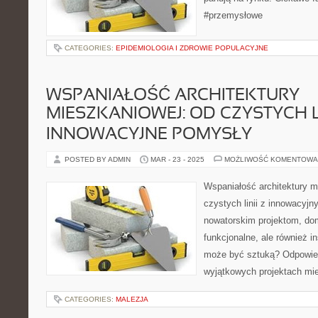
#przemysłowe
CATEGORIES:
EPIDEMIOLOGIA I ZDROWIE POPULACYJNE
WSPANIAŁOŚĆ ARCHITEKTURY
MIESZKANIOWEJ: OD CZYSTYCH L
INNOWACYJNE POMYSŁY
POSTED BY ADMIN
MAR - 23 - 2025
MOŻLIWOŚĆ KOMENTOWA
Wspaniałość architektury m
czystych linii z innowacyj
nowatorskim projektom, domy
funkcjonalne, ale również in
może być sztuką? Odpowie
wyjątkowych projektach mi
CATEGORIES:
MALEZJA