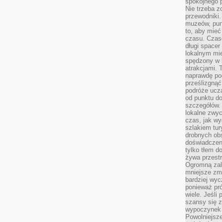
spokojnego p
Nie trzeba 
przewodniki.
muzeów, punk
to, aby mie
czasu. Czase
długi spacer
lokalnym mi
spędzony w k
atrakcjami.
naprawdę poc
prześlizgnąć
podróże uczą
od punktu do
szczegółów.
lokalne zwyc
czas, jak w
szlakiem tur
drobnych obs
doświadczeni
tylko tłem d
żywa przestr
Ogromną zal
mniejsze zm
bardziej wy
ponieważ pró
wiele. Jeśli 
szansy się 
wypoczynek 
Powolniejsze