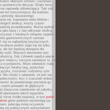
chodzić własnym rytmem i zachować
a spontaniczne decyzje. Dzięki temu
 się naprawdę odświeżająca. Taki styl
a też korzystniejszy dla budżetu.
a potrzeby nieustannego
nia się, kupowania wielu biletów i
drogich atrakcji, koszty często
bardziej przewidywalne. Można wybrać
e jako bazę i z niej odkrywać okolicę.
rzystać z lokalnych sklepów, targów i
tów gastronomicznych zamiast
 się na najbardziej turystycznych
ezultacie podróż staje się nie tylko
a, ale też bardziej dostępna dla
czby osób. Ważnym elementem jest
kalnością. Gdy człowiek spędza więcej
nym miejscu, zaczyna zauważać to, co
a w pośpiechu. Może odwiedzić małą
obaczyć lokalny targ, posłuchać
 języka, zrozumieć codzienny rytm
 Nie chodzi o udawanie, że jest się
społeczności, lecz o szacunek wobec
otowość do prawdziwego poznania go.
 często prowadzi do głębszych
iż klasyczne zwiedzanie od zabytku
 W planowaniu takich wyjazdów
ś różne źródła inspiracji, w tym
portal
ników
gdzie podróżni wymieniają się
ami, polecają mniej oczywiste
zielą się praktycznymi wskazówkami