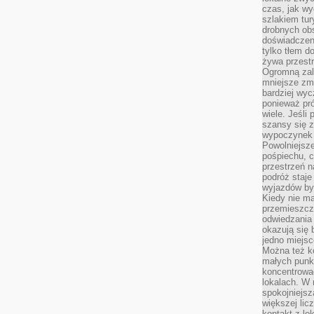
czas, jak w
szlakiem tur
drobnych obs
doświadczeni
tylko tłem d
żywa przestr
Ogromną zal
mniejsze zm
bardziej wy
ponieważ pró
wiele. Jeśli 
szansy się 
wypoczynek 
Powolniejsze
pośpiechu, 
przestrzeń n
podróż staje
wyjazdów byw
Kiedy nie m
przemieszcza
odwiedzania 
okazują się 
jedno miejsc
Można też ko
małych punk
koncentrować
lokalach. W r
spokojniejsz
większej li
kontakt z lo