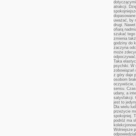
dotyczącymi 
atrakcji. Dzi
spokojniejsze
dopasowane 
uważać, by 
drugi. Nawet
ofiarą nadmi
szukać tego
zmienia takż
godziny do k
zaczyna odcz
może zdecyd
odpoczywać,
Taka elasty
psychiki. W
zobowiązań 
z góry daje 
osobom braku
oczywiście,
sensu. Czas
udany, a int
satysfakcji.
jest to jedy
Dla wielu lu
przeżycie mni
spokojniej. 
podróż ma sł
kolekcjonow
Wolniejsze 
odpowiedzial