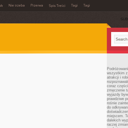
Nie trzeba
Przerwa
Tagi
Tagi
ok
Spis Treści
SUB
Podróżowanie
wszystkim z
atrakcji i ro
rozpoznawal
coraz częśc
zmęczenie t
wyjazdy bywa
prawdziwe p
rośnie zaint
do odkrywani
doświadczen
miejscem. T
dalekich wyp
raczej zmian