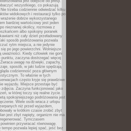
odróżowania jest odejście od presji.
zobaczyć wszystkiego, co pokazują
 Nie trzeba codziennie odwiedzać kilku
tów widokowych i restauracji tylko po
ć wrażenie dobrze wykorzystanego
m bardziej wartościowy jest jeden
 po nieznanej okolicy, rozmowa z
eszkańcem albo spokojny poranek
awiarni niż cały dzień przeładowany
 Taki sposób podróżowania pozwala
zuć rytm miejsca, a nie jedynie
 się po jego powierzchni. Wolniejsze
 uważności. Kiedy człowiek nie goni
 punktu, zaczyna dostrzegać więcej
 Zwraca uwagę na dźwięki, zapachy,
zaje, sposób, w jaki ludzie spędzają
ygląda codzienność poza głównym
ystycznym. To właśnie w tych
erwacjach często kryje się prawdziwe
e wyjazdu. Miejsce przestaje być
o zdjęcia. Zaczyna funkcjonować jako
zeń, w której toczy się realne życie.
etą spokojniejszego podróżowania jest
ęczenie. Wiele osób wraca z urlopu
czerpanych niż przed wyjazdem,
bowały w krótkim czasie zrobić zbyt
plan jest zbyt napięty, organizm nie ma
zregenerować. Tymczasem
powinien przywracać równowagę.
 tempo pozwala lepiej spać, jeść bez