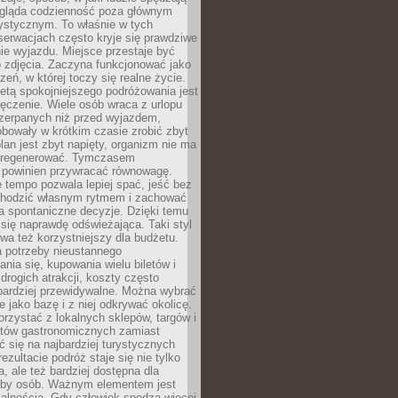
ygląda codzienność poza głównym
ystycznym. To właśnie w tych
erwacjach często kryje się prawdziwe
e wyjazdu. Miejsce przestaje być
o zdjęcia. Zaczyna funkcjonować jako
zeń, w której toczy się realne życie.
etą spokojniejszego podróżowania jest
ęczenie. Wiele osób wraca z urlopu
czerpanych niż przed wyjazdem,
bowały w krótkim czasie zrobić zbyt
plan jest zbyt napięty, organizm nie ma
zregenerować. Tymczasem
powinien przywracać równowagę.
 tempo pozwala lepiej spać, jeść bez
chodzić własnym rytmem i zachować
a spontaniczne decyzje. Dzięki temu
 się naprawdę odświeżająca. Taki styl
a też korzystniejszy dla budżetu.
a potrzeby nieustannego
nia się, kupowania wielu biletów i
drogich atrakcji, koszty często
bardziej przewidywalne. Można wybrać
e jako bazę i z niej odkrywać okolicę.
rzystać z lokalnych sklepów, targów i
tów gastronomicznych zamiast
 się na najbardziej turystycznych
ezultacie podróż staje się nie tylko
a, ale też bardziej dostępna dla
czby osób. Ważnym elementem jest
kalnością. Gdy człowiek spędza więcej