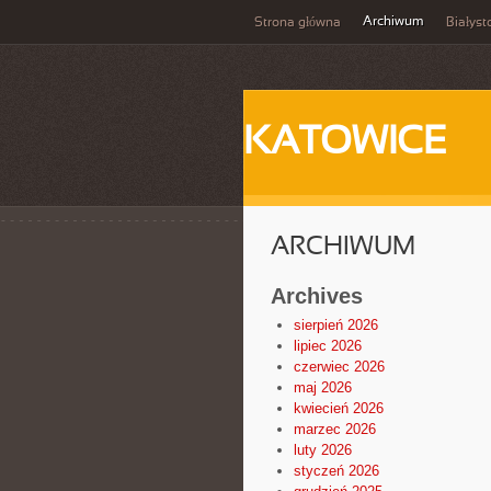
Archiwum
Strona główna
Białyst
KATOWICE
ARCHIWUM
Archives
sierpień 2026
lipiec 2026
czerwiec 2026
maj 2026
kwiecień 2026
marzec 2026
luty 2026
styczeń 2026