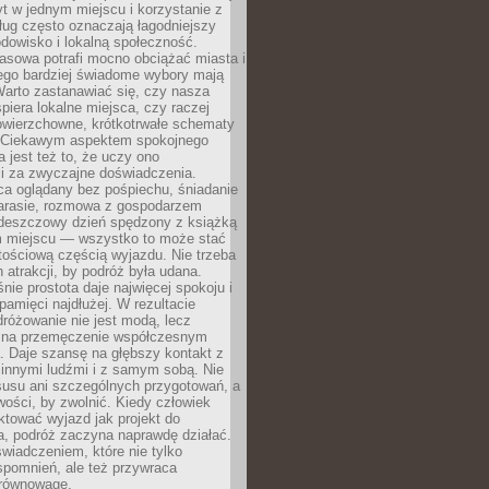
t w jednym miejscu i korzystanie z
ług często oznaczają łagodniejszy
dowisko i lokalną społeczność.
asowa potrafi mocno obciążać miasta i
tego bardziej świadome wybory mają
Warto zastanawiać się, czy nasza
iera lokalne miejsca, czy raczej
wierzchowne, krótkotrwałe schematy
 Ciekawym aspektem spokojnego
 jest też to, że uczy ono
i za zwyczajne doświadczenia.
ca oglądany bez pośpiechu, śniadanie
tarasie, rozmowa z gospodarzem
 deszczowy dzień spędzony z książką
 miejscu — wszystko to może stać
tościową częścią wyjazdu. Nie trzeba
 atrakcji, by podróż była udana.
ie prostota daje najwięcej spokoju i
pamięci najdłużej. W rezultacie
różowanie nie jest modą, lecz
 na przemęczenie współczesnym
. Daje szansę na głębszy kontakt z
 innymi ludźmi i z samym sobą. Nie
usu ani szczególnych przygotowań, a
wości, by zwolnić. Kiedy człowiek
aktować wyjazd jak projekt do
a, podróż zaczyna naprawdę działać.
świadczeniem, które nie tylko
spomnień, ale też przywraca
równowagę.