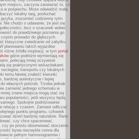
nym miejscu, zaczyna zauważać to, co
a w pośpiechu. Może odwiedzić małą
obaczyć lokalny targ, posłuchać
 języka, zrozumieć codzienny rytm
 Nie chodzi o udawanie, że jest się
społeczności, lecz o szacunek wobec
otowość do prawdziwego poznania go.
 często prowadzi do głębszych
iż klasyczne zwiedzanie od zabytku
 W planowaniu takich wyjazdów
ś różne źródła inspiracji, w tym
portal
ników
gdzie podróżni wymieniają się
ami, polecają mniej oczywiste
zielą się praktycznymi wskazówkami
noclegów, transportu czy lokalnych
ęki temu łatwiej znaleźć kierunki
, bardziej autentyczne i lepiej
do własnych potrzeb. Trzeba jednak
nie zamienić jednego schematu w
 mniej znane miejsca mogą stać się
aru popularności, jeśli wszyscy będą
 samego. Spokojne podróżowanie
e relację z czasem. Zamiast odliczać
olejnego punktu programu, człowiek
uwać dzień bardziej naturalnie. Rano
ować, czy chce spacerować,
 czy po prostu obserwować otoczenie.
czność bywa niezwykle cenna dla
 świecie pełnym harmonogramów i