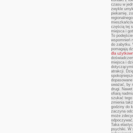
czasu w jed
zwykle umyk
piekarnię, z
regionalnego
mieszkańców.
częścią tej 
miejsca i g
To podejście
wspomnień n
do zabytku.
pomagają dzi
dla użytkow
doświadczeni
miejsca i d
dotyczącymi 
atrakcji. Dzi
spokojniejsze
dopasowane 
uważać, by 
drugi. Nawet
ofiarą nadmi
szukać tego
zmienia takż
godziny do k
zaczyna odcz
może zdecyd
odpoczywać,
Taka elasty
psychiki. W