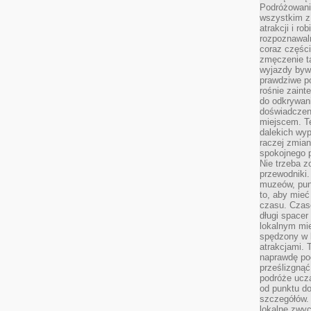
Podróżowanie
wszystkim z
atrakcji i ro
rozpoznawal
coraz częśc
zmęczenie t
wyjazdy bywa
prawdziwe p
rośnie zaint
do odkrywani
doświadczen
miejscem. T
dalekich wyp
raczej zmian
spokojnego p
Nie trzeba 
przewodniki.
muzeów, punk
to, aby mie
czasu. Czase
długi spacer
lokalnym mi
spędzony w k
atrakcjami.
naprawdę poc
prześlizgnąć
podróże uczą
od punktu do
szczegółów.
lokalne zwyc