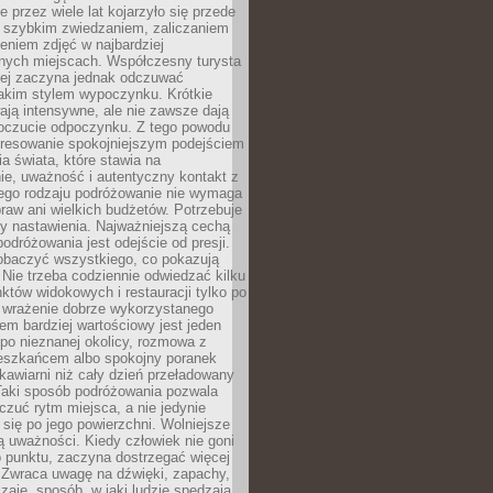
 przez wiele lat kojarzyło się przede
 szybkim zwiedzaniem, zaliczaniem
bieniem zdjęć w najbardziej
nych miejscach. Współczesny turysta
iej zaczyna jednak odczuwać
akim stylem wypoczynku. Krótkie
ją intensywne, ale nie zawsze dają
oczucie odpoczynku. Z tego powodu
eresowanie spokojniejszym podejściem
a świata, które stawia na
ie, uważność i autentyczny kontakt z
ego rodzaju podróżowanie nie wymaga
raw ani wielkich budżetów. Potrzebuje
y nastawienia. Najważniejszą cechą
odróżowania jest odejście od presji.
zobaczyć wszystkiego, co pokazują
 Nie trzeba codziennie odwiedzać kilku
tów widokowych i restauracji tylko po
ć wrażenie dobrze wykorzystanego
m bardziej wartościowy jest jeden
 po nieznanej okolicy, rozmowa z
eszkańcem albo spokojny poranek
awiarni niż cały dzień przeładowany
 Taki sposób podróżowania pozwala
zuć rytm miejsca, a nie jedynie
 się po jego powierzchni. Wolniejsze
 uważności. Kiedy człowiek nie goni
 punktu, zaczyna dostrzegać więcej
 Zwraca uwagę na dźwięki, zapachy,
zaje, sposób, w jaki ludzie spędzają