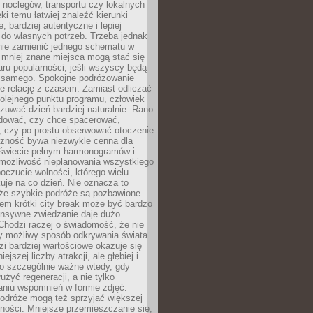
noclegów, transportu czy lokalnych
ęki temu łatwiej znaleźć kierunki
, bardziej autentyczne i lepiej
do własnych potrzeb. Trzeba jednak
nie zamienić jednego schematu w
 mniej znane miejsca mogą stać się
aru popularności, jeśli wszyscy będą
 samego. Spokojne podróżowanie
e relację z czasem. Zamiast odliczać
olejnego punktu programu, człowiek
uwać dzień bardziej naturalnie. Rano
ować, czy chce spacerować,
 czy po prostu obserwować otoczenie.
czność bywa niezwykle cenna dla
 świecie pełnym harmonogramów i
możliwość nieplanowania wszystkiego
poczucie wolności, którego wielu
je na co dzień. Nie oznacza to
 że szybkie podróże są pozbawione
em krótki city break może być bardzo
ensywne zwiedzanie daje dużo
 Chodzi raczej o świadomość, że nie
ny możliwy sposób odkrywania świata.
dzi bardziej wartościowe okazuje się
ejszej liczby atrakcji, ale głębiej i
To szczególnie ważne wtedy, gdy
użyć regeneracji, a nie tylko
aniu wspomnień w formie zdjęć.
podróże mogą też sprzyjać większej
ności. Mniejsze przemieszczanie się,