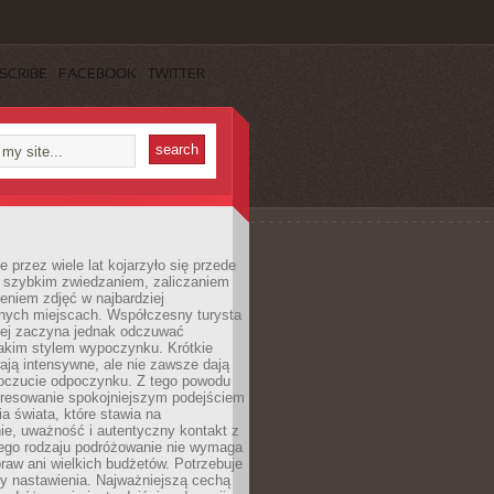
SCRIBE
FACEBOOK
TWITTER
 przez wiele lat kojarzyło się przede
 szybkim zwiedzaniem, zaliczaniem
bieniem zdjęć w najbardziej
nych miejscach. Współczesny turysta
iej zaczyna jednak odczuwać
akim stylem wypoczynku. Krótkie
ją intensywne, ale nie zawsze dają
oczucie odpoczynku. Z tego powodu
eresowanie spokojniejszym podejściem
a świata, które stawia na
ie, uważność i autentyczny kontakt z
ego rodzaju podróżowanie nie wymaga
raw ani wielkich budżetów. Potrzebuje
y nastawienia. Najważniejszą cechą