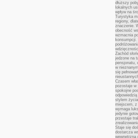
dłuższy poby
lokalnych us
wpływ na śro
Turystyka m
regiony, dla
znaczenie. 
obecność wsp
wzmacnia po
konsumpcji.
podróżowania
wdzięcznośc
Zachód słoń
jedzone na 
pensjonatu,
w nieznanym
się pełnowar
nieustannych
Czasem właśn
pozostaje w 
spokojne pod
odpowiedzią
stylem życia
miejscem, z
wymaga luks
jedynie goto
przestaje tr
zrealizowani
Staje się do
dostarcza w
wewnętrzną 