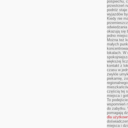
pośpiechu, 
przestrzeń n
podróż staje
wyjazdów byw
Kiedy nie m
przemieszcza
odwiedzania 
okazują się 
jedno miejsc
Można też ko
małych punk
koncentrować
lokalach. W r
spokojniejsz
większej li
kontakt z lo
czasu w jed
zwykle umyk
piekarnię, z
regionalnego
mieszkańców.
częścią tej 
miejsca i g
To podejście
wspomnień n
do zabytku.
pomagają dzi
dla użytkow
doświadczeni
miejsca i d