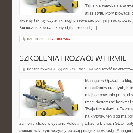
Tajus nie zamyka się w trze
atlas stylu, który prowadzi p
akcenty tak, by czytelnik mógł przetwarzać pomysły i adaptować 
Koniecznie zobacz: Ikony stylu i Second […]
CATEGORIES:
DIY Z DREWNA
SZKOLENIA I ROZWÓJ W FIRMIE
POSTED BY ADMIN
GRU - 26 - 2025
MOŻLIWOŚĆ KOMENTOWA
Manager w Opałach to blog 
menedżerów oraz tych, któr
miejsce powstało po to, ab
treści dostarczać konkret i
Twoja firma dymi, a Ty czuj
na kryzysy, ten blog ma po
zamienić chaos w system. Polecamy także: e-Biznes i SEO i opt
świecie, w którym wszyscy obiecują magiczne wzrosty, Manager