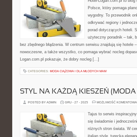
Hotel-Logan.com.pl to blog
Polsce, który pomaga plan
wygodny. To przewodnik onl
odkrywać regiony i jednocz
porad dotyczących hoteli. S
użyteczny poradnik – tak, 
bez zbędnego błądzenia. W centrum serwisu znajdują się hotele –
nowoczesne, a także wszystko, co pomaga wybrać nocleg dopaso
Logan.com.pl pokazuje, że dobry nocleg […]
CATEGORIES:
MODA CIĄŻOWA I DLA MŁODYCH MAM
STYL NA KAŻDĄ KIESZEŃ (MOD
POSTED BY ADMIN
GRU - 27 - 2025
MOŻLIWOŚĆ KOMENTOWA
Tajus to serwis inspiracyjn
się świadomie i jednocześn
różnych stron świata. W cen
italian style, turecka elega