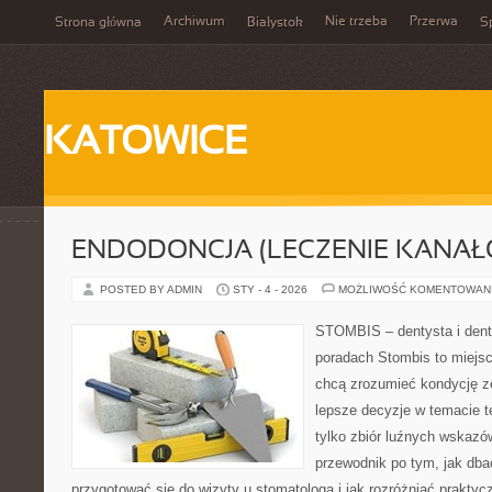
Archiwum
Nie trzeba
Przerwa
Strona główna
Białystok
Sp
KATOWICE
ENDODONCJA (LECZENIE KANAŁ
POSTED BY ADMIN
STY - 4 - 2026
MOŻLIWOŚĆ KOMENTOWAN
STOMBIS – dentysta i dent
poradach Stombis to miejsc
chcą zrozumieć kondycję z
lepsze decyzje w temacie te
tylko zbiór luźnych wskaz
przewodnik po tym, jak dba
przygotować się do wizyty u stomatologa i jak rozróżniać prakty