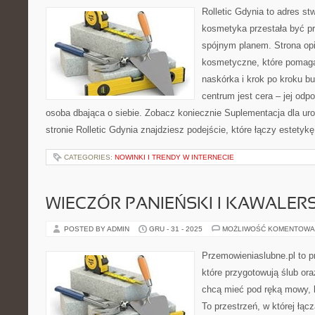
Rolletic Gdynia to adres s
kosmetyka przestała być pr
spójnym planem. Strona opi
kosmetyczne, które pomaga
naskórka i krok po kroku 
centrum jest cera – jej odpo
osoba dbająca o siebie. Zobacz koniecznie Suplementacja dla uro
stronie Rolletic Gdynia znajdziesz podejście, które łączy estetyk
CATEGORIES:
NOWINKI I TRENDY W INTERNECIE
WIECZÓR PANIEŃSKI I KAWALERS
POSTED BY ADMIN
GRU - 31 - 2025
MOŻLIWOŚĆ KOMENTOWA
Przemowieniaslubne.pl to p
które przygotowują ślub ora
chcą mieć pod ręką mowy, l
To przestrzeń, w której łąc