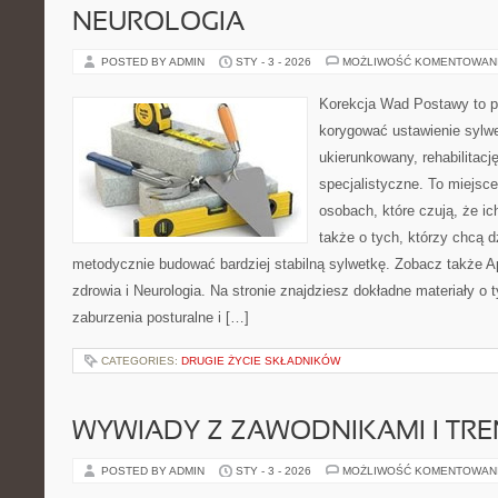
NEUROLOGIA
POSTED BY ADMIN
STY - 3 - 2026
MOŻLIWOŚĆ KOMENTOWAN
Korekcja Wad Postawy to pr
korygować ustawienie sylwe
ukierunkowany, rehabilitacj
specjalistyczne. To miejsc
osobach, które czują, że ic
także o tych, którzy chcą d
metodycznie budować bardziej stabilną sylwetkę. Zobacz także Apl
zdrowia i Neurologia. Na stronie znajdziesz dokładne materiały o 
zaburzenia posturalne i […]
CATEGORIES:
DRUGIE ŻYCIE SKŁADNIKÓW
WYWIADY Z ZAWODNIKAMI I TR
POSTED BY ADMIN
STY - 3 - 2026
MOŻLIWOŚĆ KOMENTOWAN