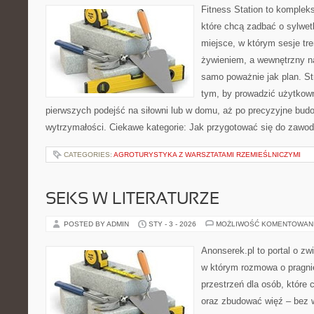
Fitness Station to komplek
które chcą zadbać o sylwe
miejsce, w którym sesje tr
żywieniem, a wewnętrzny na
samo poważnie jak plan. St
tym, by prowadzić użytkown
pierwszych podejść na siłowni lub w domu, aż po precyzyjne budow
wytrzymałości. Ciekawe kategorie: Jak przygotować się do zawo
CATEGORIES:
AGROTURYSTYKA Z WARSZTATAMI RZEMIEŚLNICZYMI
SEKS W LITERATURZE
POSTED BY ADMIN
STY - 3 - 2026
MOŻLIWOŚĆ KOMENTOWAN
Anonserek.pl to portal o zw
w którym rozmowa o pragnie
przestrzeń dla osób, które 
oraz zbudować więź – bez w