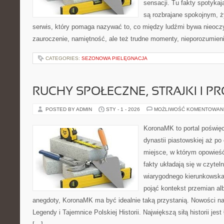
sensacji. Tu fakty spotykaj
są rozbrajane spokojnym, 
serwis, który pomaga nazywać to, co między ludźmi bywa nieoczy
zauroczenie, namiętność, ale też trudne momenty, nieporozumieni
CATEGORIES:
SEZONOWA PIELĘGNACJA
RUCHY SPOŁECZNE, STRAJKI I P
POSTED BY ADMIN
STY - 1 - 2026
MOŻLIWOŚĆ KOMENTOWAN
KoronaMK to portal poświęc
dynastii piastowskiej aż po
miejsce, w którym opowieść
fakty układają się w czytel
wiarygodnego kierunkowsk
pojąć kontekst przemian al
anegdoty, KoronaMK ma być idealnie taką przystanią. Nowości na 
Legendy i Tajemnice Polskiej Historii. Największą siłą historii jes