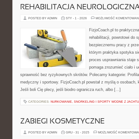
REHABILITACJA NEUROLOGICZN
POSTED BY ADMIN
STY - 1 - 2026
MOŻLIWOŚĆ KOMENTOWAN
FizjoCoach.pl to praktyczn
rehabilitacji, powrotowi do 
bezpiecznemu pracy z prze
którym praktyka spotyka s
proces usprawniania staje s
pomaga zrozumieć ciało i 
sprawność bez ryzykownych skrótów. Polecamy kategorie: Profila
medyczny i sportowy. FizjoCoach.pl powstał z myślą o osobach, k
Jeśli boli Cię plecy, jeśli biodro ogranicza ruch, albo […]
CATEGORIES:
NURKOWANIE, SNORKELING I SPORTY WODNE Z JACHTU
ZABIEGI KOSMETYCZNE
POSTED BY ADMIN
GRU - 31 - 2025
MOŻLIWOŚĆ KOMENTOWA