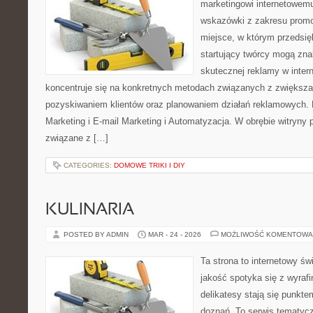
marketingowi internetowemu
wskazówki z zakresu promo
miejsce, w którym przedsięb
startujący twórcy mogą zna
skutecznej reklamy w inter
koncentruje się na konkretnych metodach związanych z zwiększ
pozyskiwaniem klientów oraz planowaniem działań reklamowych.
Marketing i E-mail Marketing i Automatyzacja. W obrębie witryny
związane z […]
CATEGORIES:
DOMOWE TRIKI I DIY
KULINARIA
POSTED BY ADMIN
MAR - 24 - 2026
MOŻLIWOŚĆ KOMENTOWA
Ta strona to internetowy św
jakość spotyka się z wyra
delikatesy stają się punkt
doznań. To serwis tematyc