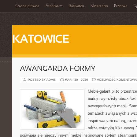
Archiwum
Nie trzeba
Przerwa
Strona główna
Białystok
Sp
KATOWICE
AWANGARDA FORMY
POSTED BY ADMIN
MAR - 30 - 2026
MOŻLIWOŚĆ KOMENTOWA
Meble-galant.pl to przestrz
buduje wyrazisty obraz świa
awangardowych mebli. Sama
tematach związanych z wzo
inspirowanymi naturą, rozw
także estetyką luksusową.
pojawiają się między innymi meble inspirowane stylem steampunk