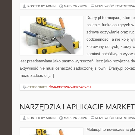
POSTED BY ADMIN
MAR - 26 - 2026
MOŻLIWOŚĆ KOMENTOWA
Drarry.pl to miejsce, które
najlepiej funkcjonujących w
zdrowe odżywianie oraz ru
codzienności, a nie kolejny
kierowany do tych, którzy 
zamiast hałaśliwych wyzwań
jest przedstawiana jako pasmo wyrzeczeń, lecz jako przyjazna dr
aktywność nie musi oznaczać zatłoczonej siłowni. Drarry.pl poka
może zadbać o […]
CATEGORIES:
ŚWIADECTWA WIERZĄCYCH
NARZĘDZIA I APLIKACJE MARKE
POSTED BY ADMIN
MAR - 26 - 2026
MOŻLIWOŚĆ KOMENTOWA
Mobiu.pl to nowoczesna pla