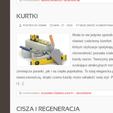
CATEGORIES:
NIERUCHOMOŚCI SENIORALNE
KURTKI
POSTED BY ADMIN
MAR - 27 - 2026
MOŻLIWOŚĆ KOMENTOWA
Moda to nie jedynie sposób
również codzienny komfort.
którym stylizacje spotykają
różnorodność pozwala znale
każdy sezon. Tworzymy plat
szukające atrakcyjnych ro
zimniejsze poranki, jak i na ciepłe popołudnia. To tutaj elegancka 
nowoczesnością, dzięki czemu każdy może odnaleźć swój styl. P
i […]
CATEGORIES:
EGZAMIN ÓSMOKLASISTY - GEOGRAFIA
CISZA I REGENERACJA