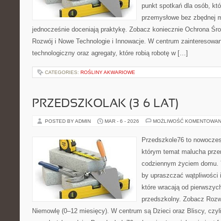
punkt spotkań dla osób, kt
przemysłowe bez zbędnej m
jednocześnie doceniają praktykę. Zobacz koniecznie Ochrona Śr
Rozwój i Nowe Technologie i Innowacje. W centrum zainteresowani
technologiczny oraz agregaty, które robią robotę w […]
CATEGORIES:
ROŚLINY AKWARIOWE
PRZEDSZKOLAK (3–6 LAT)
POSTED BY ADMIN
MAR - 6 - 2026
MOŻLIWOŚĆ KOMENTOWAN
Przedszkole76 to nowoczesn
którym temat malucha prze
codziennym życiem domu. T
by upraszczać wątpliwości 
które wracają od pierwszyc
przedszkolny. Zobacz Rozwó
Niemowlę (0–12 miesięcy). W centrum są Dzieci oraz Bliscy, czyli