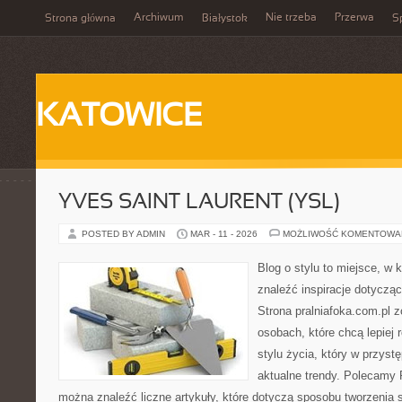
Archiwum
Nie trzeba
Przerwa
Strona główna
Białystok
Sp
KATOWICE
YVES SAINT LAURENT (YSL)
POSTED BY ADMIN
MAR - 11 - 2026
MOŻLIWOŚĆ KOMENTOWA
Blog o stylu to miejsce, w
znaleźć inspiracje dotycząc
Strona pralniafoka.com.pl 
osobach, które chcą lepiej
stylu życia, który w przys
aktualne trendy. Polecamy P
można znaleźć liczne artykuły, które dotyczą sposobu tworzenia sty