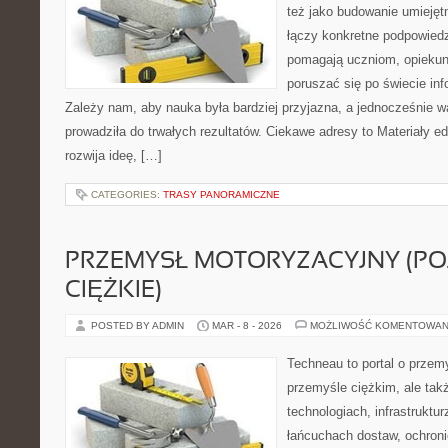
też jako budowanie umiejęt
łączy konkretne podpowiedzi
pomagają uczniom, opieku
poruszać się po świecie in
Zależy nam, aby nauka była bardziej przyjazna, a jednocześnie w
prowadziła do trwałych rezultatów. Ciekawe adresy to Materiały ed
rozwija ideę, […]
CATEGORIES:
TRASY PANORAMICZNE
PRZEMYSŁ MOTORYZACYJNY (PO
CIĘŻKIE)
POSTED BY ADMIN
MAR - 8 - 2026
MOŻLIWOŚĆ KOMENTOWAN
Techneau to portal o przem
przemyśle ciężkim, ale tak
technologiach, infrastruktur
łańcuchach dostaw, ochroni