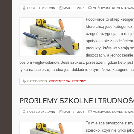
POSTED BY ADMIN
MAR - 9 - 2026
MOŻLIWOŚĆ KOMENTOWAN
FoodForce to sklep ketogen
które chcą jeść ketogeniczn
czegoś rezygnują. To miej
spotykają się z podejście
produkty, które wspierają s
tłuszczach, a jednocześnie
poziom węglowodanów. Jeśli szukasz przestrzeni, gdzie keto jest 
tylko na papierze, ta idea jest dokładnie o tym. Nowe kategorie na
CATEGORIES:
PREZENTY NA URODZINY
PROBLEMY SZKOLNE I TRUDNOŚ
POSTED BY ADMIN
MAR - 8 - 2026
MOŻLIWOŚĆ KOMENTOWAN
To miejsce stworzone z myś
szeroko, czyli nie tylko jak