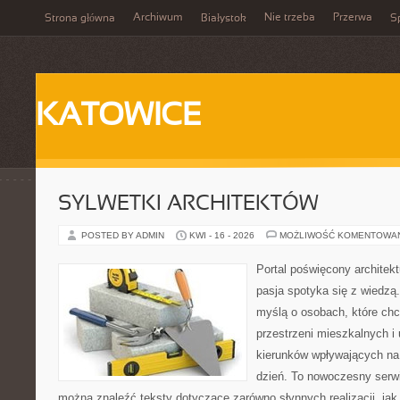
Archiwum
Nie trzeba
Przerwa
Strona główna
Białystok
Sp
KATOWICE
SYLWETKI ARCHITEKTÓW
POSTED BY ADMIN
KWI - 16 - 2026
MOŻLIWOŚĆ KOMENTOWA
Portal poświęcony architekt
pasja spotyka się z wiedzą
myślą o osobach, które chc
przestrzeni mieszkalnych i
kierunków wpływających na
dzień. To nowoczesny serw
można znaleźć teksty dotyczące zarówno słynnych realizacji, jak