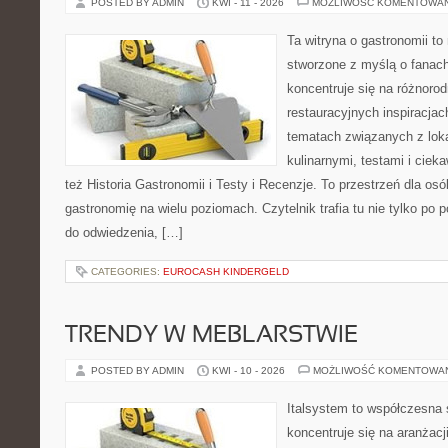
POSTED BY ADMIN
KWI - 11 - 2026
MOŻLIWOŚĆ KOMENTOWA
Ta witryna o gastronomii t
stworzone z myślą o fanach
koncentruje się na różnoro
restauracyjnych inspiracjac
tematach związanych z lok
kulinarnymi, testami i cie
też Historia Gastronomii i Testy i Recenzje. To przestrzeń dla os
gastronomię na wielu poziomach. Czytelnik trafia tu nie tylko po 
do odwiedzenia, […]
CATEGORIES:
EUROCASH KINDERGELD
TRENDY W MEBLARSTWIE
POSTED BY ADMIN
KWI - 10 - 2026
MOŻLIWOŚĆ KOMENTOWA
Italsystem to współczesna s
koncentruje się na aranżacj