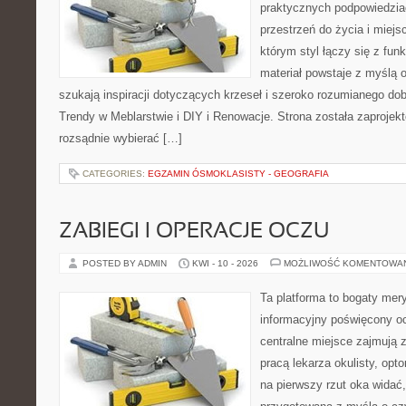
praktycznych podpowiedzia
przestrzeń do życia i miejs
którym styl łączy się z fun
materiał powstaje z myślą o
szukają inspiracji dotyczących krzeseł i szeroko rozumianego dob
Trendy w Meblarstwie i DIY i Renowacje. Strona została zaprojek
rozsądnie wybierać […]
CATEGORIES:
EGZAMIN ÓSMOKLASISTY - GEOGRAFIA
ZABIEGI I OPERACJE OCZU
POSTED BY ADMIN
KWI - 10 - 2026
MOŻLIWOŚĆ KOMENTOWA
Ta platforma to bogaty mer
informacyjny poświęcony o
centralne miejsce zajmują 
pracą lekarza okulisty, opt
na pierwszy rzut oka widać,