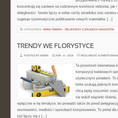
przygotowana z myślą o czy
koncentrują się zarówno na codziennym komforcie widzenia, jak i 
dolegliwości. Serwis łączy w sobie cechy poradnika oraz serwisu e
sugeruje systematyczne publikowanie nowych materiałów. […]
CATEGORIES:
SMAKI ŚWIATA – DELIKATESY Z DALEKICH ZAKĄTKÓW
TRENDY WE FLORYSTYCE
POSTED BY ADMIN
KWI - 8 - 2026
MOŻLIWOŚĆ KOMENTOWAN
Ta przestrzeń internetowa t
kompozycji kwiatowych spot
użytecznymi poradami. To 
które szukają pięknych kom
chcą lepiej zrozumieć znac
się wokół wiązanki ślubnej,
wyłącznie w tej tematyce, bo prowadzi także do porad pielęgnacyj
sezonowości, trwałości i sposobach komponowania. To portal dla m
styl łączy się z […]