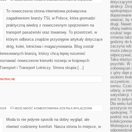
dotyczącymi 
I
atrakcji. Dzi
INFRASTRUKTURA
SZYNOWA
spokojniejsze
To nowoczesna strona internetowa poświęcona
dopasowane 
zagadnieniom branży TSL w Polsce, która gromadzi
uważać, by 
drugi. Nawet
praktyczną wiedzę z nowoczesnym spojrzeniem na
ofiarą nadmi
transport pasażerski oraz towarowy. To przestrzeń, w
szukać tego
zmienia takż
którym odbiorca znajdzie przystępne artykuły dotyczące
godziny do k
zaczyna odcz
dróg, kolei, lotnictwa i magazynowania. Blog został
może zdecyd
teresowanych branżą, którzy chcą lepiej rozumieć
odpoczywać,
Taka elasty
 poznawać nowoczesne kierunki rozwoju w krajowych
psychiki. W
Transport i Transport Lotniczy. Strona skupia […]
zobowiązań 
z góry daje 
osobom braku
ENIORALNE
oczywiście,
sensu. Czas
udany, a int
satysfakcji.
jest to jedy
Dla wielu lu
przeżycie mni
KURTKI
 2026
MOŻLIWOŚĆ KOMENTOWANIA
ZOSTAŁA WYŁĄCZONA
spokojniej. 
podróż ma sł
Moda to nie jedynie sposób na dobry wygląd, ale
kolekcjonow
Wolniejsze 
również codzienny komfort. Nasza strona to miejsce, w
odpowiedzial