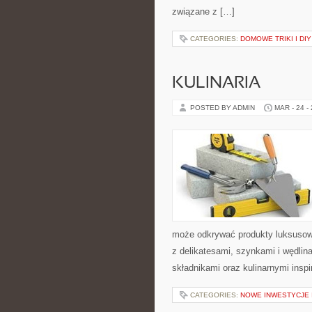
związane z […]
CATEGORIES:
DOMOWE TRIKI I DIY
KULINARIA
POSTED BY ADMIN
MAR - 24 -
może odkrywać produkty luksusow
z delikatesami, szynkami i wędli
składnikami oraz kulinarnymi inspi
CATEGORIES:
NOWE INWESTYCJE 