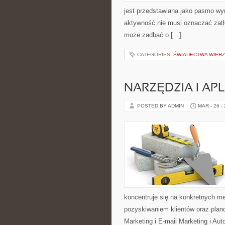
jest przedstawiana jako pasmo wyr
aktywność nie musi oznaczać zatło
może zadbać o […]
CATEGORIES:
ŚWIADECTWA WIER
NARZĘDZIA I AP
POSTED BY ADMIN
MAR - 26 -
koncentruje się na konkretnych 
pozyskiwaniem klientów oraz pla
Marketing i E-mail Marketing i Au