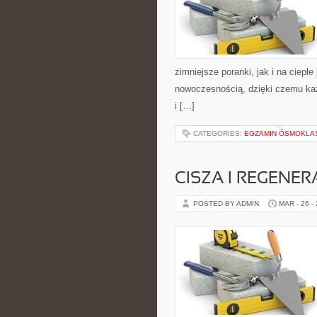
zimniejsze poranki, jak i na ciepłe
nowoczesnością, dzięki czemu każ
i […]
CATEGORIES:
EGZAMIN ÓSMOKLAS
CISZA I REGENER
POSTED BY ADMIN
MAR - 26 -