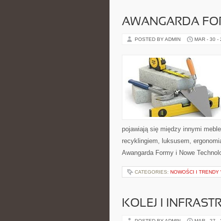
AWANGARDA FO
POSTED BY ADMIN
MAR - 30 -
pojawiają się między innymi mebl
recyklingiem, luksusem, ergonomi
Awangarda Formy i Nowe Technologi
CATEGORIES:
NOWOŚCI I TRENDY
KOLEJ I INFRAS
POSTED BY ADMIN
MAR - 27 -