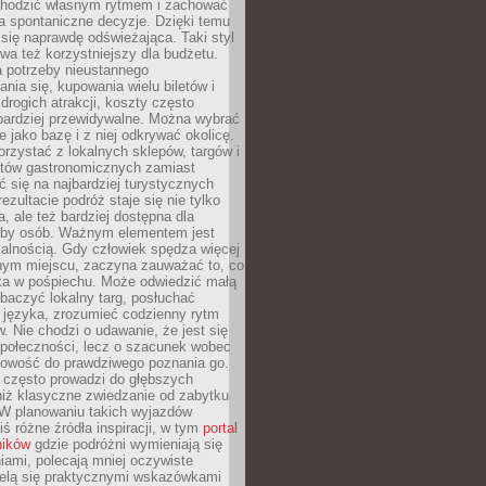
chodzić własnym rytmem i zachować
a spontaniczne decyzje. Dzięki temu
 się naprawdę odświeżająca. Taki styl
a też korzystniejszy dla budżetu.
a potrzeby nieustannego
nia się, kupowania wielu biletów i
drogich atrakcji, koszty często
bardziej przewidywalne. Można wybrać
e jako bazę i z niej odkrywać okolicę.
rzystać z lokalnych sklepów, targów i
tów gastronomicznych zamiast
 się na najbardziej turystycznych
ezultacie podróż staje się nie tylko
a, ale też bardziej dostępna dla
czby osób. Ważnym elementem jest
kalnością. Gdy człowiek spędza więcej
nym miejscu, zaczyna zauważać to, co
a w pośpiechu. Może odwiedzić małą
obaczyć lokalny targ, posłuchać
 języka, zrozumieć codzienny rytm
 Nie chodzi o udawanie, że jest się
społeczności, lecz o szacunek wobec
otowość do prawdziwego poznania go.
 często prowadzi do głębszych
iż klasyczne zwiedzanie od zabytku
 W planowaniu takich wyjazdów
ś różne źródła inspiracji, w tym
portal
ników
gdzie podróżni wymieniają się
ami, polecają mniej oczywiste
zielą się praktycznymi wskazówkami