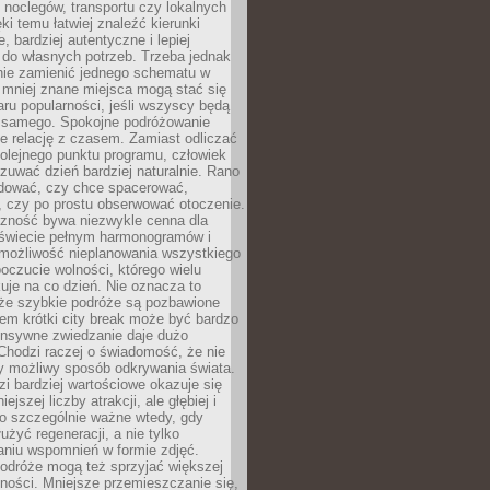
noclegów, transportu czy lokalnych
ęki temu łatwiej znaleźć kierunki
, bardziej autentyczne i lepiej
do własnych potrzeb. Trzeba jednak
nie zamienić jednego schematu w
 mniej znane miejsca mogą stać się
aru popularności, jeśli wszyscy będą
 samego. Spokojne podróżowanie
e relację z czasem. Zamiast odliczać
olejnego punktu programu, człowiek
uwać dzień bardziej naturalnie. Rano
ować, czy chce spacerować,
 czy po prostu obserwować otoczenie.
czność bywa niezwykle cenna dla
 świecie pełnym harmonogramów i
możliwość nieplanowania wszystkiego
poczucie wolności, którego wielu
je na co dzień. Nie oznacza to
 że szybkie podróże są pozbawione
em krótki city break może być bardzo
ensywne zwiedzanie daje dużo
 Chodzi raczej o świadomość, że nie
ny możliwy sposób odkrywania świata.
dzi bardziej wartościowe okazuje się
ejszej liczby atrakcji, ale głębiej i
To szczególnie ważne wtedy, gdy
użyć regeneracji, a nie tylko
aniu wspomnień w formie zdjęć.
podróże mogą też sprzyjać większej
ności. Mniejsze przemieszczanie się,