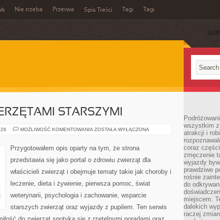
Nie trzeba
Przerwa
Tagi
Tagi
ok
Spis Treści
SUB
ERZĘTAMI STARSZYMI
Podróżowanie
wszystkim z
OPIEKA
026
MOŻLIWOŚĆ KOMENTOWANIA
ZOSTAŁA WYŁĄCZONA
atrakcji i ro
NAD
rozpoznawal
ZWIERZĘTAMI
STARSZYMI
coraz częśc
Przygotowałem opis oparty na tym, że strona
zmęczenie t
przedstawia się jako portal o zdrowiu zwierząt dla
wyjazdy bywa
prawdziwe p
właścicieli zwierząt i obejmuje tematy takie jak choroby i
rośnie zaint
leczenie, dieta i żywienie, pierwsza pomoc, świat
do odkrywani
doświadczen
weterynarii, psychologia i zachowanie, wsparcie
miejscem. T
dalekich wyp
starszych zwierząt oraz wyjazdy z pupilem. Ten serwis
raczej zmian
miłość do zwierząt spotyka się z rzetelnymi poradami oraz