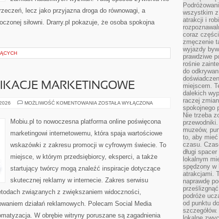
Podróżowanie
zeczeń, lecz jako przyjazna droga do równowagi, a
wszystkim z
atrakcji i ro
czonej siłowni. Drarry.pl pokazuje, że osoba spokojna
rozpoznawal
coraz częśc
zmęczenie t
wyjazdy bywa
ZĄCYCH
prawdziwe p
rośnie zaint
do odkrywani
doświadczen
LIKACJE MARKETINGOWE
miejscem. T
dalekich wyp
raczej zmian
NARZĘDZIA
 2026
MOŻLIWOŚĆ KOMENTOWANIA
ZOSTAŁA WYŁĄCZONA
spokojnego p
I
APLIKACJE
Nie trzeba 
MARKETINGOWE
Mobiu.pl to nowoczesna platforma online poświęcona
przewodniki.
muzeów, punk
marketingowi internetowemu, która spaja wartościowe
to, aby mie
czasu. Czase
wskazówki z zakresu promocji w cyfrowym świecie. To
długi spacer
miejsce, w którym przedsiębiorcy, eksperci, a także
lokalnym mi
spędzony w k
startujący twórcy mogą znaleźć inspiracje dotyczące
atrakcjami.
skutecznej reklamy w internecie. Zakres serwisu
naprawdę poc
prześlizgnąć
metodach związanych z zwiększaniem widoczności,
podróże uczą
od punktu do
nowaniem działań reklamowych. Polecam Social Media
szczegółów.
tomatyzacja. W obrębie witryny poruszane są zagadnienia
lokalne zwyc