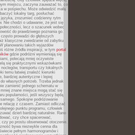
nym miejscu, zaczyna zauważać to, co
a w pośpiechu. Może odwiedzić małą
obaczyć lokalny targ, posłuchać
 języka, zrozumieć codzienny rytm
 Nie chodzi o udawanie, że jest się
społeczności, lecz o szacunek wobec
otowość do prawdziwego poznania go.
 często prowadzi do głębszych
iż klasyczne zwiedzanie od zabytku
 W planowaniu takich wyjazdów
ś różne źródła inspiracji, w tym
portal
ników
gdzie podróżni wymieniają się
ami, polecają mniej oczywiste
zielą się praktycznymi wskazówkami
noclegów, transportu czy lokalnych
ęki temu łatwiej znaleźć kierunki
, bardziej autentyczne i lepiej
do własnych potrzeb. Trzeba jednak
nie zamienić jednego schematu w
 mniej znane miejsca mogą stać się
aru popularności, jeśli wszyscy będą
 samego. Spokojne podróżowanie
e relację z czasem. Zamiast odliczać
olejnego punktu programu, człowiek
uwać dzień bardziej naturalnie. Rano
ować, czy chce spacerować,
 czy po prostu obserwować otoczenie.
czność bywa niezwykle cenna dla
 świecie pełnym harmonogramów i