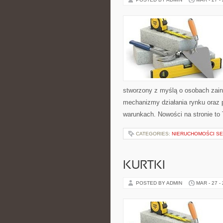
stworzony z myślą o osobach zain
mechanizmy działania rynku oraz
warunkach. Nowości na stronie to 
CATEGORIES:
NIERUCHOMOŚCI S
KURTKI
POSTED BY ADMIN
MAR - 27 -