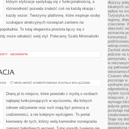
którym stylizacje spotykają się z funkcjonalnością, a
dłuższy poby
lokalnych us
różnorodność pozwala znaleźć coś na każdą okazję i
wpływ na śro
każdy sezon. Tworzymy platformę, które inspiruje osoby
Turystyka m
regiony, dla
szukające atrakcyjnych rozwiązań zarówno na
znaczenie. 
obecność wsp
 popołudnia. To tutaj elegancka prostota łączy się z
wzmacnia po
dy może odnaleźć swój styl. Polecamy Szafa Minimalistki
konsumpcji.
podróżowania
wdzięcznośc
Zachód słoń
jedzone na 
ISTY - GEOGRAFIA
pensjonatu,
w nieznanym
się pełnowar
nieustannych
ACJA
Czasem właśn
pozostaje w 
CISZA
 2026
MOŻLIWOŚĆ KOMENTOWANIA
ZOSTAŁA WYŁĄCZONA
spokojne pod
I
odpowiedzią
REGENERACJA
stylem życia
Drarry.pl to miejsce, które powstało z myślą o osobach
miejscem, z
najlepiej funkcjonujących w wyciszeniu, dla których
wymaga luks
jedynie goto
zdrowe odżywianie oraz ruch mają być pomocą w
przestaje tr
codzienności, a nie kolejnym wyścigiem. To portal
zrealizowani
Staje się do
kierowany do tych, którzy wolą kameralne rozwiązania
dostarcza w
wewnętrzną 
zamiast hałaśliwych wyzwań. Tutaj sposób żywienia nie