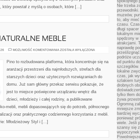
spokojnego p
Nie trzeba 
l, który powstał z myślą o osobach, które […]
przewodniki.
muzeów, punk
to, aby mie
czasu. Czase
długi spacer
lokalnym mi
NATURALNE MEBLE
spędzony w k
atrakcjami.
naprawdę poc
EKOLOGICZNE
026
MOŻLIWOŚĆ KOMENTOWANIA
ZOSTAŁA WYŁĄCZONA
prześlizgnąć
I
NATURALNE
podróże uczą
MEBLE
Pino to rozbudowana platforma, która koncentruje się na
od punktu do
szczegółów.
aranżacji przestrzeni dla najmłodszych, strefach dla
lokalne zwyc
czas, jak w
starszych dzieci oraz użytecznych rozwiązaniach do
szlakiem tur
domu. Już sam główny przekaz serwisu pokazuje, że
drobnych obs
doświadczeni
jest to miejsce poświęcone urządzaniu wnętrz dla
tylko tłem d
dzieci, młodzieży i całej rodziny, a publikowane
żywa przestr
Ogromną zal
eko-mebli, mebli dopasowujących się do potrzeb, północnego
mniejsze zm
bardziej wy
lizacji oraz praktycznego codziennego korzystania z mebli.
ponieważ pró
rie: Młodzieżowy Styl i […]
wiele. Jeśli 
szansy się 
wypoczynek 
Powolniejsze