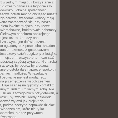
t w jednym miejscu i korzystanie z
ług często oznaczają łagodniejszy
dowisko i lokalną społeczność.
asowa potrafi mocno obciążać miasta i
tego bardziej świadome wybory mają
Warto zastanawiać się, czy nasza
iera lokalne miejsca, czy raczej
wierzchowne, krótkotrwałe schematy
 Ciekawym aspektem spokojnego
 jest też to, że uczy ono
i za zwyczajne doświadczenia.
ca oglądany bez pośpiechu, śniadanie
tarasie, rozmowa z gospodarzem
 deszczowy dzień spędzony z książką
 miejscu — wszystko to może stać
tościową częścią wyjazdu. Nie trzeba
 atrakcji, by podróż była udana.
ie prostota daje najwięcej spokoju i
pamięci najdłużej. W rezultacie
różowanie nie jest modą, lecz
 na przemęczenie współczesnym
. Daje szansę na głębszy kontakt z
 innymi ludźmi i z samym sobą. Nie
usu ani szczególnych przygotowań, a
wości, by zwolnić. Kiedy człowiek
aktować wyjazd jak projekt do
a, podróż zaczyna naprawdę działać.
świadczeniem, które nie tylko
spomnień, ale też przywraca
równowagę.