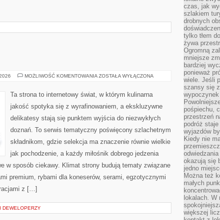
czas, jak w
szlakiem tur
drobnych obs
doświadczeni
tylko tłem d
żywa przestr
Ogromną zal
mniejsze zm
bardziej wy
ponieważ pró
KULINARIA
 2026
MOŻLIWOŚĆ KOMENTOWANIA
ZOSTAŁA WYŁĄCZONA
wiele. Jeśli 
szansy się 
Ta strona to internetowy świat, w którym kulinarna
wypoczynek 
Powolniejsze
jakość spotyka się z wyrafinowaniem, a ekskluzywne
pośpiechu, 
przestrzeń n
delikatesy stają się punktem wyjścia do niezwykłych
podróż staje
doznań. To serwis tematyczny poświęcony szlachetnym
wyjazdów byw
Kiedy nie m
składnikom, gdzie selekcja ma znaczenie równie wielkie
przemieszcza
jak pochodzenie, a każdy miłośnik dobrego jedzenia
odwiedzania 
okazują się 
e w sposób ciekawy. Klimat strony budują tematy związane
jedno miejsc
Można też ko
nami premium, rybami dla koneserów, serami, egzotycznymi
małych punk
racjami z […]
koncentrować
lokalach. W r
spokojniejsz
I DEWELOPERZY
większej li
kontakt z lo