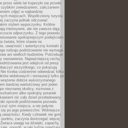
 przez wiele lat kojarzyło się przede
 szybkim zwiedzaniem, zaliczaniem
bieniem zdjęć w najbardziej
nych miejscach. Współczesny turysta
iej zaczyna jednak odczuwać
akim stylem wypoczynku. Krótkie
ją intensywne, ale nie zawsze dają
oczucie odpoczynku. Z tego powodu
eresowanie spokojniejszym podejściem
a świata, które stawia na
ie, uważność i autentyczny kontakt z
ego rodzaju podróżowanie nie wymaga
raw ani wielkich budżetów. Potrzebuje
y nastawienia. Najważniejszą cechą
odróżowania jest odejście od presji.
zobaczyć wszystkiego, co pokazują
 Nie trzeba codziennie odwiedzać kilku
tów widokowych i restauracji tylko po
ć wrażenie dobrze wykorzystanego
m bardziej wartościowy jest jeden
 po nieznanej okolicy, rozmowa z
eszkańcem albo spokojny poranek
awiarni niż cały dzień przeładowany
 Taki sposób podróżowania pozwala
zuć rytm miejsca, a nie jedynie
 się po jego powierzchni. Wolniejsze
 uważności. Kiedy człowiek nie goni
 punktu, zaczyna dostrzegać więcej
 Zwraca uwagę na dźwięki, zapachy,
zaje, sposób, w jaki ludzie spędzają