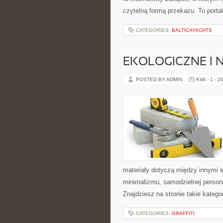
czytelną formą przekazu. To porta
CATEGORIES:
BALTICAYACHTS
EKOLOGICZNE I 
POSTED BY ADMIN
KWI - 1 - 2
materiały dotyczą między innymi 
minimalizmu, samodzielnej persona
Znajdziesz na stronie takie katego
CATEGORIES:
GRAFFITI