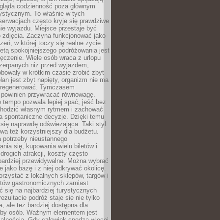
ygląda codzienność poza głównym
ystycznym. To właśnie w tych
erwacjach często kryje się prawdziwe
e wyjazdu. Miejsce przestaje być
o zdjęcia. Zaczyna funkcjonować jako
zeń, w której toczy się realne życie.
etą spokojniejszego podróżowania jest
ęczenie. Wiele osób wraca z urlopu
czerpanych niż przed wyjazdem,
bowały w krótkim czasie zrobić zbyt
plan jest zbyt napięty, organizm nie ma
zregenerować. Tymczasem
powinien przywracać równowagę.
 tempo pozwala lepiej spać, jeść bez
chodzić własnym rytmem i zachować
a spontaniczne decyzje. Dzięki temu
 się naprawdę odświeżająca. Taki styl
a też korzystniejszy dla budżetu.
a potrzeby nieustannego
nia się, kupowania wielu biletów i
drogich atrakcji, koszty często
bardziej przewidywalne. Można wybrać
e jako bazę i z niej odkrywać okolicę.
rzystać z lokalnych sklepów, targów i
tów gastronomicznych zamiast
 się na najbardziej turystycznych
ezultacie podróż staje się nie tylko
a, ale też bardziej dostępna dla
czby osób. Ważnym elementem jest
kalnością. Gdy człowiek spędza więcej