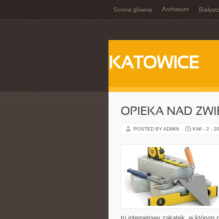
Archiwum
Strona główna
Białyst
KATOWICE
OPIEKA NAD ZWI
POSTED BY ADMIN
KWI - 2 - 2
to internetowy zakątek, w którym 