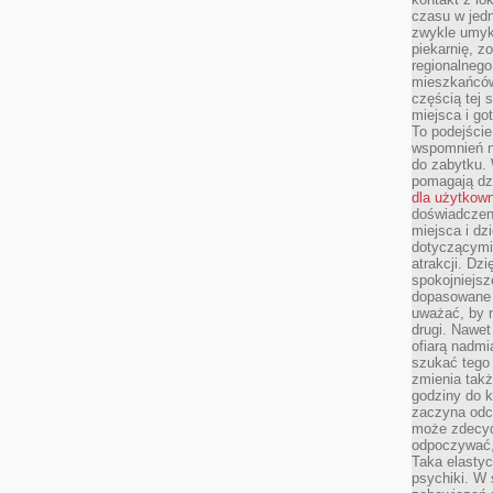
czasu w jed
zwykle umyk
piekarnię, z
regionalnego
mieszkańców.
częścią tej 
miejsca i g
To podejście
wspomnień n
do zabytku.
pomagają dzi
dla użytkow
doświadczeni
miejsca i d
dotyczącymi 
atrakcji. Dzi
spokojniejsze
dopasowane 
uważać, by 
drugi. Nawet
ofiarą nadmi
szukać tego
zmienia takż
godziny do k
zaczyna odcz
może zdecyd
odpoczywać,
Taka elasty
psychiki. W