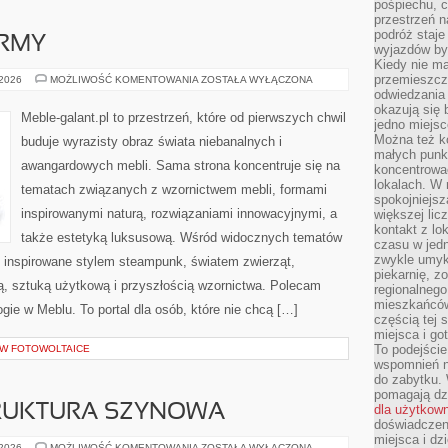
pośpiechu, 
przestrzeń n
podróż staje
RMY
wyjazdów byw
Kiedy nie m
przemieszcza
AWANGARDA
 2026
MOŻLIWOŚĆ KOMENTOWANIA
ZOSTAŁA WYŁĄCZONA
FORMY
odwiedzania 
okazują się 
Meble-galant.pl to przestrzeń, które od pierwszych chwil
jedno miejsc
Można też ko
buduje wyrazisty obraz świata niebanalnych i
małych punk
awangardowych mebli. Sama strona koncentruje się na
koncentrować
lokalach. W r
tematach związanych z wzornictwem mebli, formami
spokojniejsz
inspirowanymi naturą, rozwiązaniami innowacyjnymi, a
większej li
kontakt z lo
także estetyką luksusową. Wśród widocznych tematów
czasu w jed
zwykle umyk
e inspirowane stylem steampunk, światem zwierząt,
piekarnię, z
ą, sztuką użytkową i przyszłością wzornictwa. Polecam
regionalnego
mieszkańców.
e w Meblu. To portal dla osób, które nie chcą […]
częścią tej 
miejsca i g
To podejście
 W FOTOWOLTAICE
wspomnień n
do zabytku.
pomagają dzi
TRUKTURA SZYNOWA
dla użytkow
doświadczeni
miejsca i d
KOLEJ
 2026
MOŻLIWOŚĆ KOMENTOWANIA
ZOSTAŁA WYŁĄCZONA