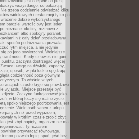
odróżowania jest odejście od presji.
zobaczyć wszystkiego, co pokazują
 Nie trzeba codziennie odwiedzać kilku
tów widokowych i restauracji tylko po
ć wrażenie dobrze wykorzystanego
m bardziej wartościowy jest jeden
 po nieznanej okolicy, rozmowa z
eszkańcem albo spokojny poranek
awiarni niż cały dzień przeładowany
 Taki sposób podróżowania pozwala
zuć rytm miejsca, a nie jedynie
 się po jego powierzchni. Wolniejsze
 uważności. Kiedy człowiek nie goni
 punktu, zaczyna dostrzegać więcej
 Zwraca uwagę na dźwięki, zapachy,
zaje, sposób, w jaki ludzie spędzają
ygląda codzienność poza głównym
ystycznym. To właśnie w tych
erwacjach często kryje się prawdziwe
e wyjazdu. Miejsce przestaje być
o zdjęcia. Zaczyna funkcjonować jako
zeń, w której toczy się realne życie.
etą spokojniejszego podróżowania jest
ęczenie. Wiele osób wraca z urlopu
czerpanych niż przed wyjazdem,
bowały w krótkim czasie zrobić zbyt
plan jest zbyt napięty, organizm nie ma
zregenerować. Tymczasem
powinien przywracać równowagę.
 tempo pozwala lepiej spać, jeść bez