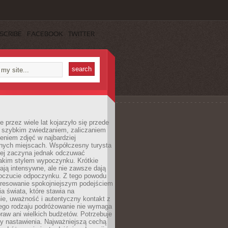
SCRIBE
FACEBOOK
TWITTER
 przez wiele lat kojarzyło się przede
 szybkim zwiedzaniem, zaliczaniem
bieniem zdjęć w najbardziej
nych miejscach. Współczesny turysta
iej zaczyna jednak odczuwać
akim stylem wypoczynku. Krótkie
ją intensywne, ale nie zawsze dają
oczucie odpoczynku. Z tego powodu
eresowanie spokojniejszym podejściem
a świata, które stawia na
ie, uważność i autentyczny kontakt z
ego rodzaju podróżowanie nie wymaga
raw ani wielkich budżetów. Potrzebuje
y nastawienia. Najważniejszą cechą