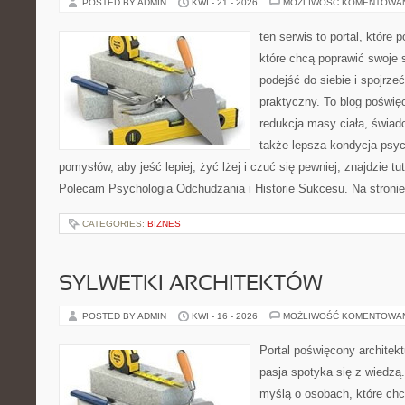
POSTED BY ADMIN
KWI - 21 - 2026
MOŻLIWOŚĆ KOMENTOWA
ten serwis to portal, które
które chcą poprawić swoje
podejść do siebie i spojrze
praktyczny. To blog poświę
redukcja masy ciała, świad
także lepsza kondycja psyc
pomysłów, aby jeść lepiej, żyć lżej i czuć się pewniej, znajdzie tu
Polecam Psychologia Odchudzania i Historie Sukcesu. Na stroni
CATEGORIES:
BIZNES
SYLWETKI ARCHITEKTÓW
POSTED BY ADMIN
KWI - 16 - 2026
MOŻLIWOŚĆ KOMENTOWA
Portal poświęcony architekt
pasja spotyka się z wiedzą
myślą o osobach, które chc