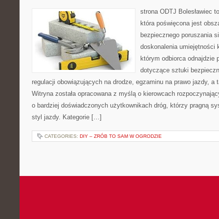
strona ODTJ Bolesławiec t
która poświęcona jest obsz
bezpiecznego poruszania si
doskonalenia umiejętności k
którym odbiorca odnajdzie 
dotyczące sztuki bezpiecz
regulacji obowiązujących na drodze, egzaminu na prawo jazdy, a t
Witryna została opracowana z myślą o kierowcach rozpoczynający
o bardziej doświadczonych użytkownikach dróg, którzy pragną s
styl jazdy. Kategorie […]
CATEGORIES:
DIY – ZRÓB TO SAM W OGRODZIE