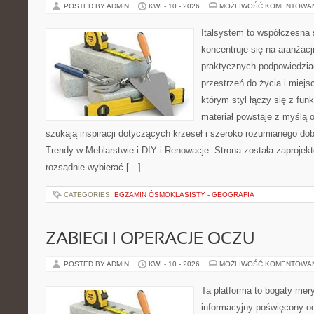
POSTED BY ADMIN
KWI - 10 - 2026
MOŻLIWOŚĆ KOMENTOWA
Italsystem to współczesna s
koncentruje się na aranżacj
praktycznych podpowiedzia
przestrzeń do życia i miejs
którym styl łączy się z fun
materiał powstaje z myślą o
szukają inspiracji dotyczących krzeseł i szeroko rozumianego dob
Trendy w Meblarstwie i DIY i Renowacje. Strona została zaprojek
rozsądnie wybierać […]
CATEGORIES:
EGZAMIN ÓSMOKLASISTY - GEOGRAFIA
ZABIEGI I OPERACJE OCZU
POSTED BY ADMIN
KWI - 10 - 2026
MOŻLIWOŚĆ KOMENTOWA
Ta platforma to bogaty mer
informacyjny poświęcony o