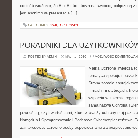
odnieść wrażenie, że Bibi Bistro stawia na swobodę połączoną z 
jest anonimowa prezentacja […]
CATEGORIES:
ŚWIĘTOCHŁOWICE
PORADNIKI DLA UŻYTKOWNIKÓ
POSTED BY ADMIN
MAJ - 1 - 2026
MOŻLIWOŚĆ KOMENTOWAN
Marka Ochrona Twierdza to 
tematyce spokoju i porząd
Strona została zaprojektow
firmach i instytucjach, któr
wsparcia w zakresie organi
sama nazwa Ochrona Twier
pewnością, czyli wartościami, które w branży ochrony mają szcz
Narzędzia i Oprogramowanie i Podstawy Cyberbezpieczeństwa. To
zainteresować zarówno osoby odpowiedzialne za bezpieczeństwo,