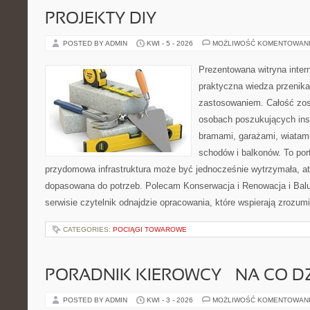
PROJEKTY DIY
POSTED BY ADMIN
KWI - 5 - 2026
MOŻLIWOŚĆ KOMENTOWAN
Prezentowana witryna inter
praktyczna wiedza przenik
zastosowaniem. Całość zos
osobach poszukujących insp
bramami, garażami, wiatami
schodów i balkonów. To port
przydomowa infrastruktura może być jednocześnie wytrzymała, atr
dopasowana do potrzeb. Polecam Konserwacja i Renowacja i Balu
serwisie czytelnik odnajdzie opracowania, które wspierają zrozum
CATEGORIES:
POCIĄGI TOWAROWE
PORADNIK KIEROWCY – NA CO D
POSTED BY ADMIN
KWI - 3 - 2026
MOŻLIWOŚĆ KOMENTOWAN