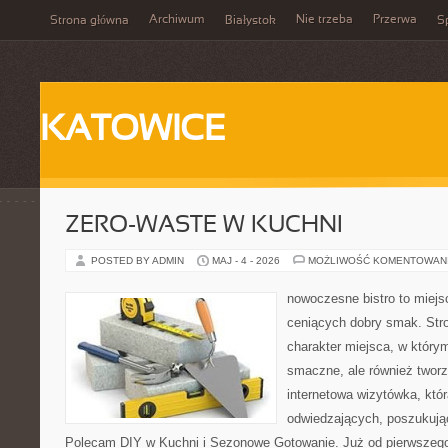
Archiwum
Nie trzeba
Przerwa
Strona główna
Białystok
Sp
KATOWICE
ZERO-WASTE W KUCHNI
POSTED BY ADMIN
MAJ - 4 - 2026
MOŻLIWOŚĆ KOMENTOWAN
nowoczesne bistro to miejs
ceniących dobry smak. Stro
charakter miejsca, w którym
smaczne, ale również twor
internetowa wizytówka, któ
odwiedzających, poszukując
Polecam DIY w Kuchni i Sezonowe Gotowanie. Już od pierwszego