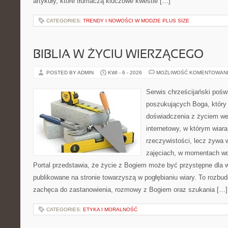
artykuły, które tłumaczą kluczowe kwestie […]
CATEGORIES:
TRENDY I NOWOŚCI W MODZIE PLUS SIZE
BIBLIA W ŻYCIU WIERZĄCEGO
POSTED BY ADMIN
KWI - 6 - 2026
MOŻLIWOŚĆ KOMENTOWAN
Serwis chrześcijański pośw
poszukujących Boga, który
doświadczenia z życiem w
internetowy, w którym wiara
rzeczywistości, lecz żywa 
zajęciach, w momentach wd
Portal przedstawia, że życie z Bogiem może być przystępne dla w
publikowane na stronie towarzyszą w pogłębianiu wiary. To rozbu
zachęca do zastanowienia, rozmowy z Bogiem oraz szukania […]
CATEGORIES:
ETYKA I MORALNOŚĆ