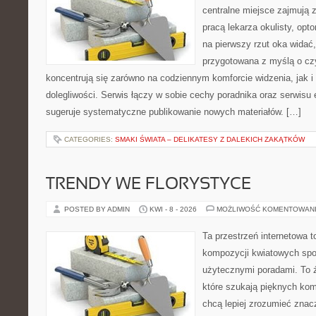
centralne miejsce zajmują 
pracą lekarza okulisty, opt
na pierwszy rzut oka widać,
przygotowana z myślą o czy
koncentrują się zarówno na codziennym komforcie widzenia, jak i 
dolegliwości. Serwis łączy w sobie cechy poradnika oraz serwisu e
sugeruje systematyczne publikowanie nowych materiałów. […]
CATEGORIES:
SMAKI ŚWIATA – DELIKATESY Z DALEKICH ZAKĄTKÓW
TRENDY WE FLORYSTYCE
POSTED BY ADMIN
KWI - 8 - 2026
MOŻLIWOŚĆ KOMENTOWAN
Ta przestrzeń internetowa t
kompozycji kwiatowych spot
użytecznymi poradami. To 
które szukają pięknych kom
chcą lepiej zrozumieć znac