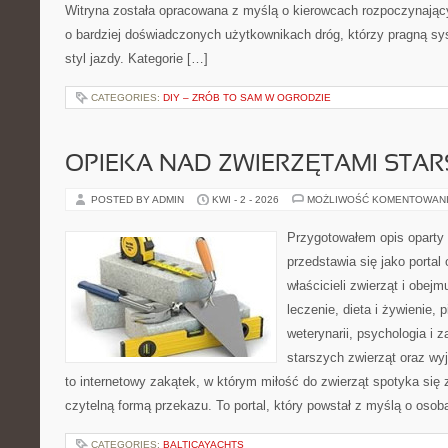
Witryna została opracowana z myślą o kierowcach rozpoczynający
o bardziej doświadczonych użytkownikach dróg, którzy pragną s
styl jazdy. Kategorie […]
CATEGORIES:
DIY – ZRÓB TO SAM W OGRODZIE
OPIEKA NAD ZWIERZĘTAMI STAR
POSTED BY ADMIN
KWI - 2 - 2026
MOŻLIWOŚĆ KOMENTOWAN
Przygotowałem opis oparty 
przedstawia się jako portal 
właścicieli zwierząt i obejm
leczenie, dieta i żywienie,
weterynarii, psychologia i 
starszych zwierząt oraz wy
to internetowy zakątek, w którym miłość do zwierząt spotyka się 
czytelną formą przekazu. To portal, który powstał z myślą o osob
CATEGORIES:
BALTICAYACHTS