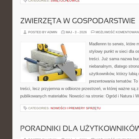
CATEGORIES:
ŚWIĘTOCHŁOWICE
ZWIERZĘTA W GOSPODARSTWIE
POSTED BY ADMIN
MAJ - 3 - 2026
MOŻLIWOŚĆ KOMENTOWAN
Madlennn to serwis, które 
stylowy punkt w sieci dla 
treści. Już sama nazwa bu
niebanalnym, dlatego stro
użytkowników, którzy lubią 
prezentowania tematów. To 
treści, lecz przyjemna w odbiorze przestrzeń, w której ważne są z
publikowanych materiałów. Nowości na stronie: Ogród i Natura i Wi
CATEGORIES:
NOWOŚCI I PREMIERY SPRZĘTU
PORADNIKI DLA UŻYTKOWNIKÓ