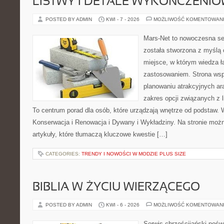
LISTWY I DETALE WYKOŃCZENI
POSTED BY ADMIN
KWI - 7 - 2026
MOŻLIWOŚĆ KOMENTOWAN
Mars-Net to nowoczesna se
została stworzona z myślą 
miejsce, w którym wiedza ł
zastosowaniem. Strona wsp
planowaniu atrakcyjnych ar
zakres opcji związanych z l
To centrum porad dla osób, które urządzają wnętrze od podstaw. 
Konserwacja i Renowacja i Dywany i Wykładziny. Na stronie moż
artykuły, które tłumaczą kluczowe kwestie […]
CATEGORIES:
TRENDY I NOWOŚCI W MODZIE PLUS SIZE
BIBLIA W ŻYCIU WIERZĄCEGO
POSTED BY ADMIN
KWI - 6 - 2026
MOŻLIWOŚĆ KOMENTOWAN
Serwis chrześcijański pośw