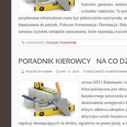
bramami, garażami, wiatami
schodów i balkonów. To port
przydomowa infrastruktura może być jednocześnie wytrzymała, atr
dopasowana do potrzeb. Polecam Konserwacja i Renowacja i Balu
serwisie czytelnik odnajdzie opracowania, które wspierają zrozum
CATEGORIES:
POCIĄGI TOWAROWE
PORADNIK KIEROWCY – NA CO D
POSTED BY ADMIN
KWI - 3 - 2026
MOŻLIWOŚĆ KOMENTOWAN
strona ODTJ Bolesławiec t
która poświęcona jest obsz
bezpiecznego poruszania si
doskonalenia umiejętności k
którym odbiorca odnajdzie 
dotyczące sztuki bezpiecz
regulacji obowiązujących na drodze, egzaminu na prawo jazdy, a t