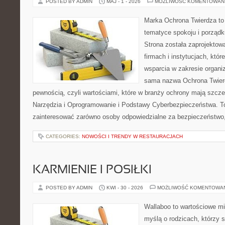
POSTED BY ADMIN
MAJ - 1 - 2026
MOŻLIWOŚĆ KOMENTOWAN
Marka Ochrona Twierdza to 
tematyce spokoju i porząd
Strona została zaprojektow
firmach i instytucjach, któr
wsparcia w zakresie organi
sama nazwa Ochrona Twier
pewnością, czyli wartościami, które w branży ochrony mają szcz
Narzędzia i Oprogramowanie i Podstawy Cyberbezpieczeństwa. To
zainteresować zarówno osoby odpowiedzialne za bezpieczeństwo,
CATEGORIES:
NOWOŚCI I TRENDY W RESTAURACJACH
KARMIENIE I POSIŁKI
POSTED BY ADMIN
KWI - 30 - 2026
MOŻLIWOŚĆ KOMENTOWA
Wallaboo to wartościowe mi
myślą o rodzicach, którzy