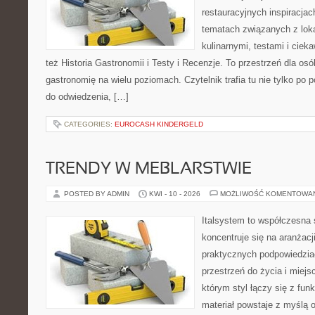
restauracyjnych inspiracjac
tematach związanych z lok
kulinarnymi, testami i cie
też Historia Gastronomii i Testy i Recenzje. To przestrzeń dla os
gastronomię na wielu poziomach. Czytelnik trafia tu nie tylko po 
do odwiedzenia, […]
CATEGORIES:
EUROCASH KINDERGELD
TRENDY W MEBLARSTWIE
POSTED BY ADMIN
KWI - 10 - 2026
MOŻLIWOŚĆ KOMENTOWA
Italsystem to współczesna s
koncentruje się na aranżacj
praktycznych podpowiedzia
przestrzeń do życia i miejs
którym styl łączy się z fun
materiał powstaje z myślą o