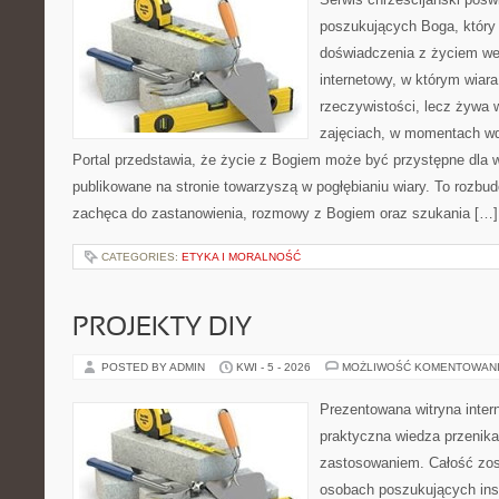
poszukujących Boga, który
doświadczenia z życiem w
internetowy, w którym wiara
rzeczywistości, lecz żywa 
zajęciach, w momentach wd
Portal przedstawia, że życie z Bogiem może być przystępne dla w
publikowane na stronie towarzyszą w pogłębianiu wiary. To rozbu
zachęca do zastanowienia, rozmowy z Bogiem oraz szukania […]
CATEGORIES:
ETYKA I MORALNOŚĆ
PROJEKTY DIY
POSTED BY ADMIN
KWI - 5 - 2026
MOŻLIWOŚĆ KOMENTOWAN
Prezentowana witryna inter
praktyczna wiedza przenik
zastosowaniem. Całość zos
osobach poszukujących insp