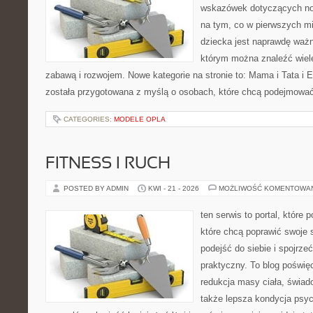
wskazówek dotyczących now
na tym, co w pierwszych mi
dziecka jest naprawdę ważn
którym można znaleźć wiel
zabawą i rozwojem. Nowe kategorie na stronie to: Mama i Tata i Ek
została przygotowana z myślą o osobach, które chcą podejmowa
CATEGORIES:
MODELE OPLA
FITNESS I RUCH
POSTED BY ADMIN
KWI - 21 - 2026
MOŻLIWOŚĆ KOMENTOWA
ten serwis to portal, które
które chcą poprawić swoje
podejść do siebie i spojrze
praktyczny. To blog poświę
redukcja masy ciała, świad
także lepsza kondycja psyc