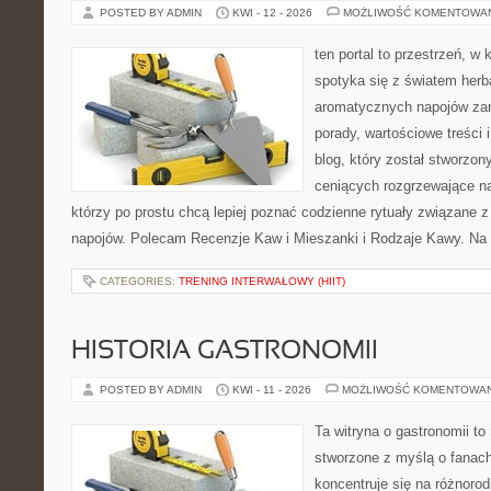
POSTED BY ADMIN
KWI - 12 - 2026
MOŻLIWOŚĆ KOMENTOWA
ten portal to przestrzeń, w
spotyka się z światem herb
aromatycznych napojów zam
porady, wartościowe treści 
blog, który został stworzon
ceniących rozgrzewające na
którzy po prostu chcą lepiej poznać codzienne rytuały związane 
napojów. Polecam Recenzje Kaw i Mieszanki i Rodzaje Kawy. Na 
CATEGORIES:
TRENING INTERWAŁOWY (HIIT)
HISTORIA GASTRONOMII
POSTED BY ADMIN
KWI - 11 - 2026
MOŻLIWOŚĆ KOMENTOWA
Ta witryna o gastronomii t
stworzone z myślą o fanach
koncentruje się na różnoro