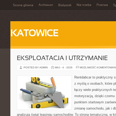
Archiwum
Nie trzeba
Przerwa
Strona główna
Białystok
Sp
KATOWICE
EKSPLOATACJA I UTRZYMANIE
POSTED BY ADMIN
MAJ - 4 - 2026
MOŻLIWOŚĆ KOMENTOWAN
Rentdabcar to praktyczny s
z myślą o osobach, które p
łączy wiele praktycznych 
motoryzacją, dzięki czem
punktem startowym zarówno
zmianę samochodu, jak i dla
analizują świat leasingu samochodów. To strona tematyczna, w 