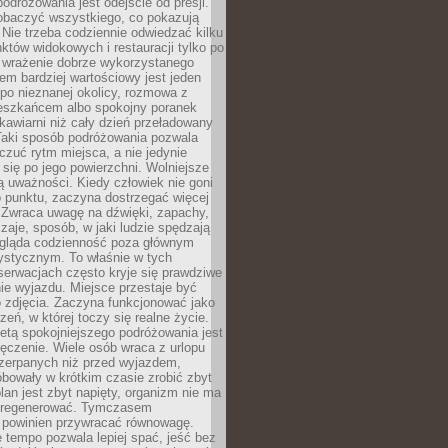
odróżowania jest odejście od presji.
zobaczyć wszystkiego, co pokazują
 Nie trzeba codziennie odwiedzać kilku
tów widokowych i restauracji tylko po
ć wrażenie dobrze wykorzystanego
m bardziej wartościowy jest jeden
 po nieznanej okolicy, rozmowa z
eszkańcem albo spokojny poranek
awiarni niż cały dzień przeładowany
 Taki sposób podróżowania pozwala
zuć rytm miejsca, a nie jedynie
 się po jego powierzchni. Wolniejsze
 uważności. Kiedy człowiek nie goni
 punktu, zaczyna dostrzegać więcej
 Zwraca uwagę na dźwięki, zapachy,
zaje, sposób, w jaki ludzie spędzają
ygląda codzienność poza głównym
ystycznym. To właśnie w tych
erwacjach często kryje się prawdziwe
e wyjazdu. Miejsce przestaje być
o zdjęcia. Zaczyna funkcjonować jako
zeń, w której toczy się realne życie.
etą spokojniejszego podróżowania jest
ęczenie. Wiele osób wraca z urlopu
czerpanych niż przed wyjazdem,
bowały w krótkim czasie zrobić zbyt
plan jest zbyt napięty, organizm nie ma
zregenerować. Tymczasem
powinien przywracać równowagę.
 tempo pozwala lepiej spać, jeść bez