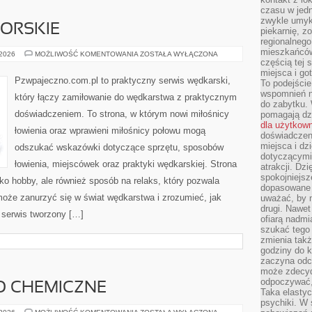
czasu w jed
zwykle umyk
ORSKIE
piekarnię, z
regionalnego
mieszkańców.
WĘDKARSTWO
 2026
MOŻLIWOŚĆ KOMENTOWANIA
ZOSTAŁA WYŁĄCZONA
MORSKIE
częścią tej 
miejsca i g
Pzwpajeczno.com.pl to praktyczny serwis wędkarski,
To podejście
wspomnień n
który łączy zamiłowanie do wędkarstwa z praktycznym
do zabytku.
doświadczeniem. To strona, w którym nowi miłośnicy
pomagają dzi
dla użytkow
łowienia oraz wprawieni miłośnicy połowu mogą
doświadczeni
miejsca i d
odszukać wskazówki dotyczące sprzętu, sposobów
dotyczącymi 
łowienia, miejscówek oraz praktyki wędkarskiej. Strona
atrakcji. Dzi
spokojniejsze
lko hobby, ale również sposób na relaks, który pozwala
dopasowane 
może zanurzyć się w świat wędkarstwa i zrozumieć, jak
uważać, by 
drugi. Nawet
 serwis tworzony […]
ofiarą nadmi
szukać tego
zmienia takż
godziny do k
zaczyna odcz
może zdecyd
odpoczywać,
O CHEMICZNE
Taka elasty
psychiki. W
BEZPIECZEŃSTWO