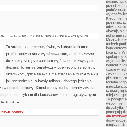
pośpiechu, 
przestrzeń n
podróż staje
wyjazdów byw
Kiedy nie m
przemieszcza
odwiedzania 
okazują się 
jedno miejsc
KULINARIA
 2026
MOŻLIWOŚĆ KOMENTOWANIA
ZOSTAŁA WYŁĄCZONA
Można też ko
małych punk
Ta strona to internetowy świat, w którym kulinarna
koncentrować
lokalach. W r
jakość spotyka się z wyrafinowaniem, a ekskluzywne
spokojniejsz
delikatesy stają się punktem wyjścia do niezwykłych
większej li
kontakt z lo
doznań. To serwis tematyczny poświęcony szlachetnym
czasu w jed
zwykle umyk
składnikom, gdzie selekcja ma znaczenie równie wielkie
piekarnię, z
jak pochodzenie, a każdy miłośnik dobrego jedzenia
regionalnego
mieszkańców.
e w sposób ciekawy. Klimat strony budują tematy związane
częścią tej 
nami premium, rybami dla koneserów, serami, egzotycznymi
miejsca i g
To podejście
racjami z […]
wspomnień n
do zabytku.
pomagają dzi
I DEWELOPERZY
dla użytkow
doświadczeni
miejsca i d