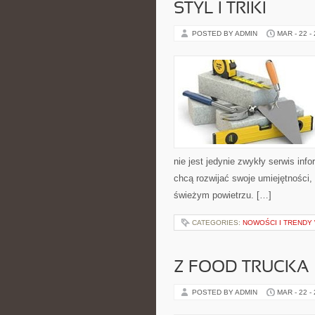
STYL I TRIKI
POSTED BY ADMIN
MAR - 22 -
nie jest jedynie zwykły serwis inf
chcą rozwijać swoje umiejętności
świeżym powietrzu. […]
CATEGORIES:
NOWOŚCI I TRENDY
Z FOOD TRUCKA
POSTED BY ADMIN
MAR - 22 -