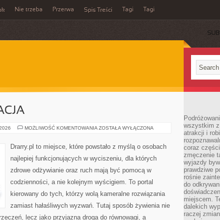
Nie trzeba
Przerwa
Tagi
Tagi
ok
Spis Treści
SUB
ACJA
Podróżowanie
wszystkim z
CISZA
 2026
MOŻLIWOŚĆ KOMENTOWANIA
ZOSTAŁA WYŁĄCZONA
atrakcji i ro
I
REGENERACJA
rozpoznawal
Drarry.pl to miejsce, które powstało z myślą o osobach
coraz częśc
zmęczenie t
najlepiej funkcjonujących w wyciszeniu, dla których
wyjazdy bywa
prawdziwe p
zdrowe odżywianie oraz ruch mają być pomocą w
rośnie zaint
codzienności, a nie kolejnym wyścigiem. To portal
do odkrywani
doświadczen
kierowany do tych, którzy wolą kameralne rozwiązania
miejscem. T
zamiast hałaśliwych wyzwań. Tutaj sposób żywienia nie
dalekich wyp
raczej zmian
zeczeń, lecz jako przyjazna droga do równowagi, a