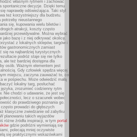
chodzić własnym rytmem i zachować
a spontaniczne decyzje. Dzięki temu
 się naprawdę odświeżająca. Taki styl
a też korzystniejszy dla budżetu.
a potrzeby nieustannego
nia się, kupowania wielu biletów i
drogich atrakcji, koszty często
bardziej przewidywalne. Można wybrać
e jako bazę i z niej odkrywać okolicę.
rzystać z lokalnych sklepów, targów i
tów gastronomicznych zamiast
 się na najbardziej turystycznych
ezultacie podróż staje się nie tylko
a, ale też bardziej dostępna dla
czby osób. Ważnym elementem jest
kalnością. Gdy człowiek spędza więcej
nym miejscu, zaczyna zauważać to, co
a w pośpiechu. Może odwiedzić małą
obaczyć lokalny targ, posłuchać
 języka, zrozumieć codzienny rytm
 Nie chodzi o udawanie, że jest się
społeczności, lecz o szacunek wobec
otowość do prawdziwego poznania go.
 często prowadzi do głębszych
iż klasyczne zwiedzanie od zabytku
 W planowaniu takich wyjazdów
ś różne źródła inspiracji, w tym
portal
ników
gdzie podróżni wymieniają się
ami, polecają mniej oczywiste
zielą się praktycznymi wskazówkami