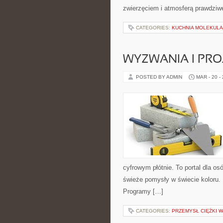
zwierzęciem i atmosferą prawdziwe
CATEGORIES:
KUCHNIA MOLEKUL
WYZWANIA I PR
POSTED BY ADMIN
MAR - 20 -
cyfrowym płótnie. To portal dla os
świeże pomysły w świecie koloru. 
Programy […]
CATEGORIES:
PRZEMYSŁ CIĘŻKI 