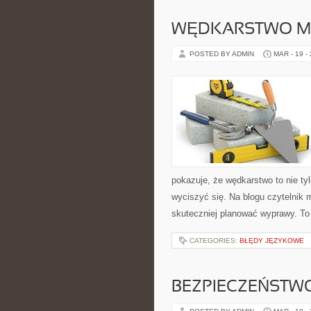
WĘDKARSTWO M
POSTED BY ADMIN
MAR - 19 -
pokazuje, że wędkarstwo to nie ty
wyciszyć się. Na blogu czytelnik 
skuteczniej planować wyprawy. To
CATEGORIES:
BŁĘDY JĘZYKOWE
BEZPIECZEŃSTW