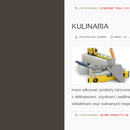
CATEGORIES:
DOMOWE TRIKI I DIY
KULINARIA
POSTED BY ADMIN
MAR - 24 -
może odkrywać produkty luksusow
z delikatesami, szynkami i wędli
składnikami oraz kulinarnymi inspi
CATEGORIES:
NOWE INWESTYCJE 