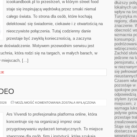
icookandbook.pl to przestrzeń, w którym street food
dłuższy poby
lokalnych us
staje się inspirującą wędrówką przez smaki niemal
wpływ na śro
całego świata. To strona dla osób, które kochają
Turystyka m
regiony, dla
delektować się świadomie, ciekawie i z otwartością na
znaczenie. 
obecność wsp
nieoczywiste połączenia. Tutaj codzienny danie
wzmacnia po
przestaje być zwykłą koniecznością, a zaczyna
konsumpcji.
podróżowania
rne doświadczenie. Motywem przewodnim serwisu jest
wdzięcznośc
kuchnia, która rodzi się na targach, w małych barach, w
Zachód słoń
jedzone na 
w miejscach, […]
pensjonatu,
w nieznanym
się pełnowar
CJE
nieustannych
Czasem właśn
pozostaje w 
spokojne pod
IDEO
odpowiedzią
stylem życia
FOTOGRAFIA
 2026
MOŻLIWOŚĆ KOMENTOWANIA
ZOSTAŁA WYŁĄCZONA
miejscem, z
I
wymaga luks
WIDEO
jedynie goto
Ars Vivendi to profesjonalna platforma online, która
przestaje tr
koncentruje się na organizacji imprez oraz
zrealizowani
Staje się do
przygotowywaniu wydarzeń tematycznych. To miejsce
dostarcza w
wewnętrzną 
stworzone dla osób, firm i instytucji, które szukają