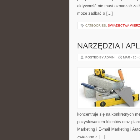
aktywność nie musi oznaczać zatło
może zadbać o […]
CATEGORIES:
ŚWIADECTWA WIER
NARZĘDZIA I AP
POSTED BY ADMIN
MAR - 26 -
koncentruje się na konkretnych 
pozyskiwaniem klientów oraz pla
Marketing i E-mail Marketing i Au
związane z […]