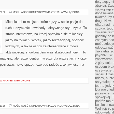
dotyczącymi 
atrakcji. Dzi
spokojniejsze
STYL
 2026
MOŻLIWOŚĆ KOMENTOWANIA
ZOSTAŁA WYŁĄCZONA
dopasowane 
I
uważać, by 
TRIKI
drugi. Nawet
Micoplus.pl to miejsce, które łączy w sobie pasję do
ofiarą nadmi
ruchu, szybkości, swobody i aktywnego stylu życia. To
szukać tego
zmienia takż
strona internetowa, na której spotykają się miłośnicy
godziny do k
zaczyna odcz
jazdy na rolkach, wrotek, jazdy rekreacyjnej, sportów
może zdecyd
lodowych, a także osoby zainteresowane zimową
odpoczywać,
Taka elasty
aktywnością, snowboardem oraz skateboardingiem. To
psychiki. W
ormacyjny, ale raczej centrum wiedzy dla wszystkich, którzy
zobowiązań 
z góry daje 
, poznawać nowy sprzęt i czerpać radość z aktywności na
osobom braku
oczywiście,
sensu. Czas
udany, a int
 W MARKETINGU ONLINE
satysfakcji.
jest to jedy
Dla wielu lu
przeżycie mni
spokojniej. 
podróż ma sł
kolekcjonow
Z
 2026
MOŻLIWOŚĆ KOMENTOWANIA
ZOSTAŁA WYŁĄCZONA
Wolniejsze 
FOOD
TRUCKA
odpowiedzial