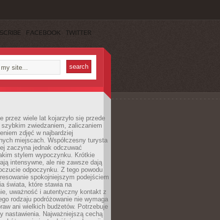
SCRIBE
FACEBOOK
TWITTER
 przez wiele lat kojarzyło się przede
 szybkim zwiedzaniem, zaliczaniem
bieniem zdjęć w najbardziej
nych miejscach. Współczesny turysta
iej zaczyna jednak odczuwać
akim stylem wypoczynku. Krótkie
ją intensywne, ale nie zawsze dają
oczucie odpoczynku. Z tego powodu
eresowanie spokojniejszym podejściem
a świata, które stawia na
ie, uważność i autentyczny kontakt z
ego rodzaju podróżowanie nie wymaga
raw ani wielkich budżetów. Potrzebuje
y nastawienia. Najważniejszą cechą