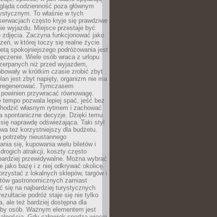
ygląda codzienność poza głównym
ystycznym. To właśnie w tych
erwacjach często kryje się prawdziwe
e wyjazdu. Miejsce przestaje być
o zdjęcia. Zaczyna funkcjonować jako
zeń, w której toczy się realne życie.
etą spokojniejszego podróżowania jest
ęczenie. Wiele osób wraca z urlopu
czerpanych niż przed wyjazdem,
bowały w krótkim czasie zrobić zbyt
plan jest zbyt napięty, organizm nie ma
zregenerować. Tymczasem
powinien przywracać równowagę.
 tempo pozwala lepiej spać, jeść bez
chodzić własnym rytmem i zachować
a spontaniczne decyzje. Dzięki temu
 się naprawdę odświeżająca. Taki styl
a też korzystniejszy dla budżetu.
a potrzeby nieustannego
nia się, kupowania wielu biletów i
drogich atrakcji, koszty często
bardziej przewidywalne. Można wybrać
e jako bazę i z niej odkrywać okolicę.
rzystać z lokalnych sklepów, targów i
tów gastronomicznych zamiast
 się na najbardziej turystycznych
ezultacie podróż staje się nie tylko
a, ale też bardziej dostępna dla
czby osób. Ważnym elementem jest
kalnością. Gdy człowiek spędza więcej