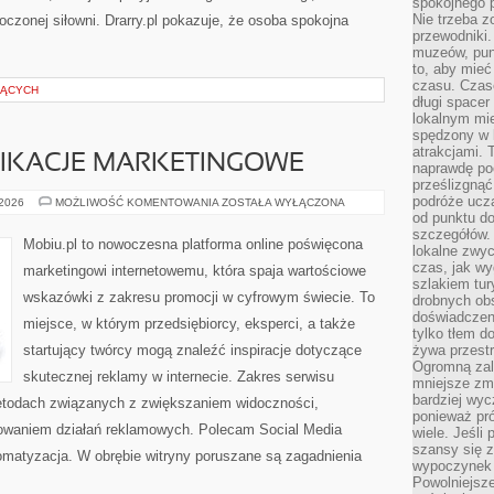
spokojnego p
Nie trzeba 
czonej siłowni. Drarry.pl pokazuje, że osoba spokojna
przewodniki.
muzeów, punk
to, aby mie
czasu. Czase
ZĄCYCH
długi spacer
lokalnym mi
spędzony w k
atrakcjami.
LIKACJE MARKETINGOWE
naprawdę poc
prześlizgnąć
podróże uczą
NARZĘDZIA
 2026
MOŻLIWOŚĆ KOMENTOWANIA
ZOSTAŁA WYŁĄCZONA
I
od punktu do
APLIKACJE
szczegółów.
MARKETINGOWE
Mobiu.pl to nowoczesna platforma online poświęcona
lokalne zwyc
czas, jak w
marketingowi internetowemu, która spaja wartościowe
szlakiem tur
wskazówki z zakresu promocji w cyfrowym świecie. To
drobnych obs
doświadczeni
miejsce, w którym przedsiębiorcy, eksperci, a także
tylko tłem d
startujący twórcy mogą znaleźć inspiracje dotyczące
żywa przestr
Ogromną zal
skutecznej reklamy w internecie. Zakres serwisu
mniejsze zm
bardziej wy
metodach związanych z zwiększaniem widoczności,
ponieważ pró
nowaniem działań reklamowych. Polecam Social Media
wiele. Jeśli 
szansy się 
tomatyzacja. W obrębie witryny poruszane są zagadnienia
wypoczynek 
Powolniejsze