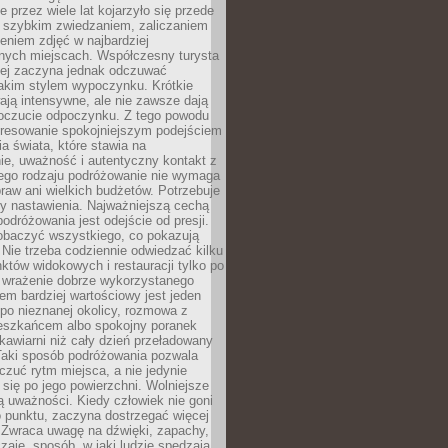
 przez wiele lat kojarzyło się przede
 szybkim zwiedzaniem, zaliczaniem
bieniem zdjęć w najbardziej
nych miejscach. Współczesny turysta
iej zaczyna jednak odczuwać
akim stylem wypoczynku. Krótkie
ją intensywne, ale nie zawsze dają
oczucie odpoczynku. Z tego powodu
eresowanie spokojniejszym podejściem
a świata, które stawia na
ie, uważność i autentyczny kontakt z
ego rodzaju podróżowanie nie wymaga
raw ani wielkich budżetów. Potrzebuje
y nastawienia. Najważniejszą cechą
odróżowania jest odejście od presji.
zobaczyć wszystkiego, co pokazują
 Nie trzeba codziennie odwiedzać kilku
tów widokowych i restauracji tylko po
ć wrażenie dobrze wykorzystanego
m bardziej wartościowy jest jeden
 po nieznanej okolicy, rozmowa z
eszkańcem albo spokojny poranek
awiarni niż cały dzień przeładowany
 Taki sposób podróżowania pozwala
zuć rytm miejsca, a nie jedynie
 się po jego powierzchni. Wolniejsze
 uważności. Kiedy człowiek nie goni
 punktu, zaczyna dostrzegać więcej
 Zwraca uwagę na dźwięki, zapachy,
zaje, sposób, w jaki ludzie spędzają