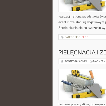
realizacji. Strona przedstawia świ
event może stać się wyjątkowym 
Serwis skupia się na tworzeniu w
CATEGORIES:
BLOG
PIELĘGNACJA I 
POSTED BY ADMIN
MAR - 21 -
fascynacją wszystkim, co wiąże si