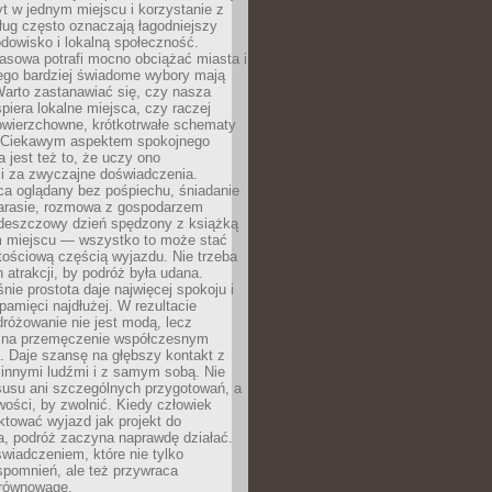
t w jednym miejscu i korzystanie z
ług często oznaczają łagodniejszy
dowisko i lokalną społeczność.
asowa potrafi mocno obciążać miasta i
tego bardziej świadome wybory mają
Warto zastanawiać się, czy nasza
iera lokalne miejsca, czy raczej
wierzchowne, krótkotrwałe schematy
 Ciekawym aspektem spokojnego
 jest też to, że uczy ono
i za zwyczajne doświadczenia.
ca oglądany bez pośpiechu, śniadanie
tarasie, rozmowa z gospodarzem
 deszczowy dzień spędzony z książką
 miejscu — wszystko to może stać
tościową częścią wyjazdu. Nie trzeba
 atrakcji, by podróż była udana.
ie prostota daje najwięcej spokoju i
pamięci najdłużej. W rezultacie
różowanie nie jest modą, lecz
 na przemęczenie współczesnym
. Daje szansę na głębszy kontakt z
 innymi ludźmi i z samym sobą. Nie
usu ani szczególnych przygotowań, a
wości, by zwolnić. Kiedy człowiek
aktować wyjazd jak projekt do
a, podróż zaczyna naprawdę działać.
świadczeniem, które nie tylko
spomnień, ale też przywraca
równowagę.