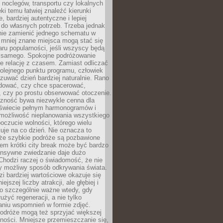
noclegów, transportu czy lokalnych
ęki temu łatwiej znaleźć kierunki
, bardziej autentyczne i lepiej
do własnych potrzeb. Trzeba jednak
nie zamienić jednego schematu w
 mniej znane miejsca mogą stać się
aru popularności, jeśli wszyscy będą
 samego. Spokojne podróżowanie
e relację z czasem. Zamiast odliczać
olejnego punktu programu, człowiek
uwać dzień bardziej naturalnie. Rano
ować, czy chce spacerować,
 czy po prostu obserwować otoczenie.
czność bywa niezwykle cenna dla
 świecie pełnym harmonogramów i
możliwość nieplanowania wszystkiego
poczucie wolności, którego wielu
je na co dzień. Nie oznacza to
 że szybkie podróże są pozbawione
em krótki city break może być bardzo
ensywne zwiedzanie daje dużo
 Chodzi raczej o świadomość, że nie
ny możliwy sposób odkrywania świata.
dzi bardziej wartościowe okazuje się
ejszej liczby atrakcji, ale głębiej i
To szczególnie ważne wtedy, gdy
użyć regeneracji, a nie tylko
aniu wspomnień w formie zdjęć.
podróże mogą też sprzyjać większej
ności. Mniejsze przemieszczanie się,