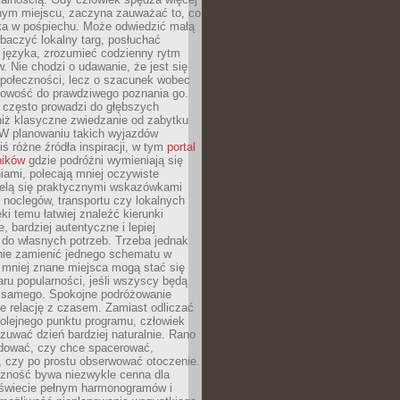
nym miejscu, zaczyna zauważać to, co
a w pośpiechu. Może odwiedzić małą
obaczyć lokalny targ, posłuchać
 języka, zrozumieć codzienny rytm
 Nie chodzi o udawanie, że jest się
społeczności, lecz o szacunek wobec
otowość do prawdziwego poznania go.
 często prowadzi do głębszych
iż klasyczne zwiedzanie od zabytku
 W planowaniu takich wyjazdów
ś różne źródła inspiracji, w tym
portal
ników
gdzie podróżni wymieniają się
ami, polecają mniej oczywiste
zielą się praktycznymi wskazówkami
noclegów, transportu czy lokalnych
ęki temu łatwiej znaleźć kierunki
, bardziej autentyczne i lepiej
do własnych potrzeb. Trzeba jednak
nie zamienić jednego schematu w
 mniej znane miejsca mogą stać się
aru popularności, jeśli wszyscy będą
 samego. Spokojne podróżowanie
e relację z czasem. Zamiast odliczać
olejnego punktu programu, człowiek
uwać dzień bardziej naturalnie. Rano
ować, czy chce spacerować,
 czy po prostu obserwować otoczenie.
czność bywa niezwykle cenna dla
 świecie pełnym harmonogramów i