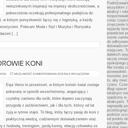
Podróżowanie
nietuzinkowych inspiracji na imprezy okolicznościowe, a
wszystkim z
atrakcji i ro
jednocześnie oczekują profesjonalnego podejścia do
rozpoznawal
at, w którym pomysłowość łączy się z logistyką, a każdy
coraz częśc
zmęczenie t
przeżyciem. Polecam Moda i Styl i Muzyka i Rozrywka
wyjazdy bywa
prawdziwe p
ydarzeń […]
rośnie zaint
do odkrywani
doświadczen
miejscem. T
dalekich wyp
raczej zmian
ZDROWIE KONI
spokojnego p
Nie trzeba 
przewodniki.
PIELĘGNACJA
 2026
MOŻLIWOŚĆ KOMENTOWANIA
ZOSTAŁA WYŁĄCZONA
muzeów, punk
I
to, aby mie
ZDROWIE
KONI
czasu. Czase
Equi Verso to przestrzeń, w którym koński świat zostaje
długi spacer
pokazany w sposób wszechstronny, angażujący i
lokalnym mi
spędzony w k
czytelny zarówno dla osób, które dopiero zaczynają
atrakcjami.
przygodę z jeździectwem, jak i dla tych, którzy od lat
naprawdę poc
prześlizgnąć
żyją w rytmie stajni. To blog, który łączy pasję do koni z
podróże uczą
od punktu do
praktyczną wiedzą, codziennym doświadczeniem oraz
szczegółów.
ę z hodowlą, treningiem, jazdą konną, relacją człowieka ze
lokalne zwyc