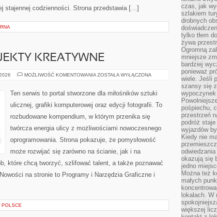
czas, jak w
j stajennej codzienności. Strona przedstawia […]
szlakiem tur
drobnych obs
ARNA
doświadczeni
tylko tłem d
żywa przestr
Ogromną zal
OJEKTY KREATYWNE
mniejsze zm
bardziej wy
ponieważ pró
WYZWANIA
 2026
MOŻLIWOŚĆ KOMENTOWANIA
ZOSTAŁA WYŁĄCZONA
wiele. Jeśli 
I
PROJEKTY
szansy się 
KREATYWNE
Ten serwis to portal stworzone dla miłośników sztuki
wypoczynek 
Powolniejsze
ulicznej, grafiki komputerowej oraz edycji fotografii. To
pośpiechu, 
przestrzeń n
rozbudowane kompendium, w którym przenika się
podróż staje
twórcza energia ulicy z możliwościami nowoczesnego
wyjazdów byw
Kiedy nie m
oprogramowania. Strona pokazuje, że pomysłowość
przemieszcza
może rozwijać się zarówno na ścianie, jak i na
odwiedzania 
okazują się 
ób, które chcą tworzyć, szlifować talent, a także poznawać
jedno miejsc
Można też ko
Nowości na stronie to Programy i Narzędzia Graficzne i
małych punk
koncentrować
lokalach. W r
spokojniejsz
W POLSCE
większej li
kontakt z lo