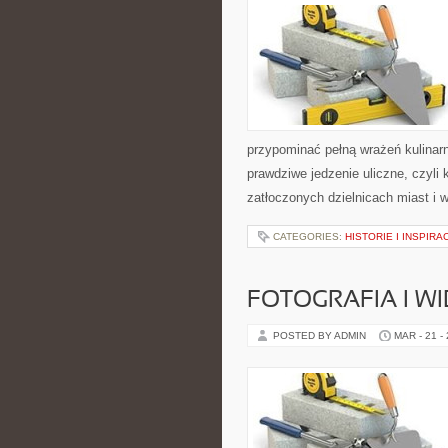
przypominać pełną wrażeń kulina
prawdziwe jedzenie uliczne, czyli 
zatłoczonych dzielnicach miast i 
CATEGORIES:
HISTORIE I INSPIRA
FOTOGRAFIA I W
POSTED BY ADMIN
MAR - 21 -