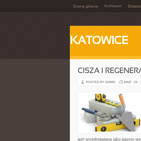
Archiwum
Strona główna
Białyst
KATOWICE
CISZA I REGENER
POSTED BY ADMIN
MAR - 26 -
jest przedstawiana jako pasmo wyr