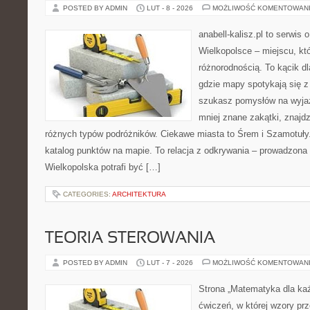
POSTED BY ADMIN
LUT - 8 - 2026
MOŻLIWOŚĆ KOMENTOWAN
anabell-kalisz.pl to serwis
Wielkopolsce – miejscu, kt
różnorodnością. To kącik d
gdzie mapy spotykają się z
szukasz pomysłów na wyjaz
mniej znane zakątki, znajdz
różnych typów podróżników. Ciekawe miasta to Śrem i Szamotuły. 
katalog punktów na mapie. To relacja z odkrywania – prowadzona 
Wielkopolska potrafi być […]
CATEGORIES:
ARCHITEKTURA
TEORIA STEROWANIA
POSTED BY ADMIN
LUT - 7 - 2026
MOŻLIWOŚĆ KOMENTOWAN
Strona „Matematyka dla każ
ćwiczeń, w której wzory prz