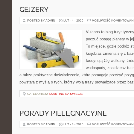
GEJZERY
POSTED BY ADMIN
LUT - 4 - 2026
MOŻLIWOŚĆ KOMENTOWAN
Vulcans to blog turystyczny
poczuć potęgę planety w jej 
To miejsce, gdzie podróż sta
krajobraz zmienia się z ka
fascynują Cię wulkany, źród
wodospady, znajdziesz tu in
a także praktyczne doświadczenia, które pomagają przeżyć przyg
powstała z myślą o tych, którzy wolą trasy prowadzące przez baz
CATEGORIES:
SKAUTING NA ŚWIECIE
PORADY PIELĘGNACYJNE
POSTED BY ADMIN
LUT - 3 - 2026
MOŻLIWOŚĆ KOMENTOWAN