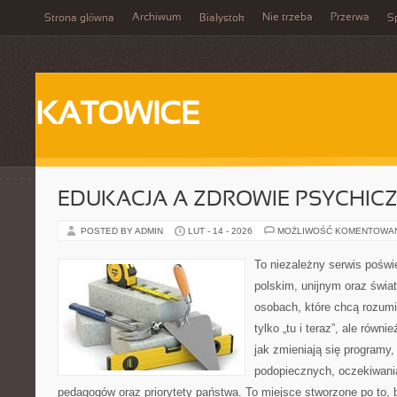
Archiwum
Nie trzeba
Przerwa
Strona główna
Białystok
Sp
KATOWICE
EDUKACJA A ZDROWIE PSYCHIC
POSTED BY ADMIN
LUT - 14 - 2026
MOŻLIWOŚĆ KOMENTOWA
To niezależny serwis poświ
polskim, unijnym oraz świ
osobach, które chcą rozumie
tylko „tu i teraz”, ale równ
jak zmieniają się programy,
podopiecznych, oczekiwani
pedagogów oraz priorytety państwa. To miejsce stworzone po to,