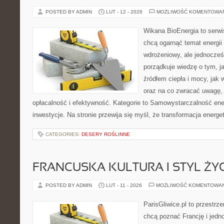
POSTED BY ADMIN
LUT - 12 - 2026
MOŻLIWOŚĆ KOMENTOWA
Wikana BioEnergia to serwi
chcą ogarnąć temat energi
wdrożeniowy, ale jednocześ
porządkuje wiedzę o tym, j
źródłem ciepła i mocy, jak 
oraz na co zwracać uwagę,
opłacalność i efektywność. Kategorie to Samowystarczalność ene
inwestycje. Na stronie przewija się myśl, że transformacja energe
CATEGORIES:
DESERY ROŚLINNE
FRANCUSKA KULTURA I STYL ŻY
POSTED BY ADMIN
LUT - 11 - 2026
MOŻLIWOŚĆ KOMENTOWA
ParisGliwice.pl to przestrz
chcą poznać Francję i jedno