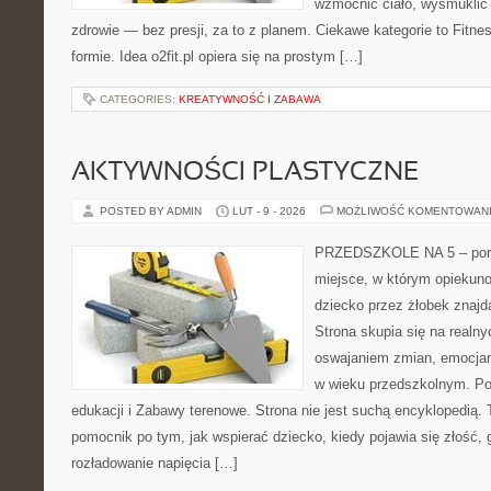
wzmocnić ciało, wysmuklić 
zdrowie — bez presji, za to z planem. Ciekawe kategorie to Fitnes
formie. Idea o2fit.pl opiera się na prostym […]
CATEGORIES:
KREATYWNOŚĆ I ZABAWA
AKTYWNOŚCI PLASTYCZNE
POSTED BY ADMIN
LUT - 9 - 2026
MOŻLIWOŚĆ KOMENTOWAN
PRZEDSZKOLE NA 5 – porta
miejsce, w którym opiekun
dziecko przez żłobek znaj
Strona skupia się na realn
oswajaniem zmian, emocjam
w wieku przedszkolnym. P
edukacji i Zabawy terenowe. Strona nie jest suchą encyklopedią. 
pomocnik po tym, jak wspierać dziecko, kiedy pojawia się złość,
rozładowanie napięcia […]