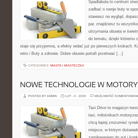
Spadlabuta to centrum stwo
zadbać o swoje buty w spo
stawiasz na wygląd, dopaso
par, znajdziesz tu wszystko
utrzymania obuwia w świetn
do tematu, dzięki któremu 
staje się przyjemna, a efekty widać już po pierwszych krokach. Ka
retro i Buty a zdrowie. Dobre obuwie potrafi przetrwać […]
CATEGORIES:
MIASTA I MIASTECZKA
NOWE TECHNOLOGIE W MOTORY
POSTED BY ADMIN
LUT - 3 - 2026
MOŻLIWOŚĆ KOMENTOWAN
Taxi Drive to magazyn two
taxi, miłośnikach motoryzac
chcą lepiej zrozumieć ryne
miejsce, w którym doświadc
zamiłowaniem do aut i konk