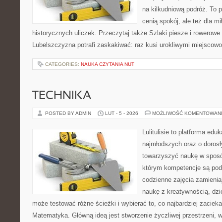
na kilkudniową podróż. To p
cenią spokój, ale też dla m
historycznych uliczek. Przeczytaj także Szlaki piesze i rowerowe
Lubelszczyzna potrafi zaskakiwać: raz kusi urokliwymi miejscow
CATEGORIES:
NAUKA CZYTANIA NUT
TECHNIKA
POSTED BY ADMIN
LUT - 5 - 2026
MOŻLIWOŚĆ KOMENTOWAN
Lulitulisie to platforma ed
najmłodszych oraz o dorosł
towarzyszyć naukę w sposó
którym kompetencje są pod
codzienne zajęcia zamienia
naukę z kreatywnością, dz
może testować różne ścieżki i wybierać to, co najbardziej zaciek
Matematyka. Główną ideą jest stworzenie życzliwej przestrzeni, 