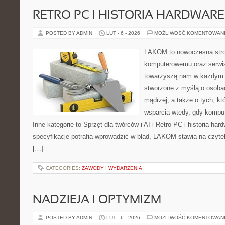
RETRO PC I HISTORIA HARDWARE
POSTED BY ADMIN
LUT - 6 - 2026
MOŻLIWOŚĆ KOMENTOWAN
LAKOM to nowoczesna stro
komputerowemu oraz serwis
towarzyszą nam w każdym t
stworzone z myślą o osoba
mądrzej, a także o tych, kt
wsparcia wtedy, gdy kompu
Inne kategorie to Sprzęt dla twórców i AI i Retro PC i historia ha
specyfikacje potrafią wprowadzić w błąd, LAKOM stawia na czyte
[…]
CATEGORIES:
ZAWODY I WYDARZENIA
NADZIEJA I OPTYMIZM
POSTED BY ADMIN
LUT - 6 - 2026
MOŻLIWOŚĆ KOMENTOWAN