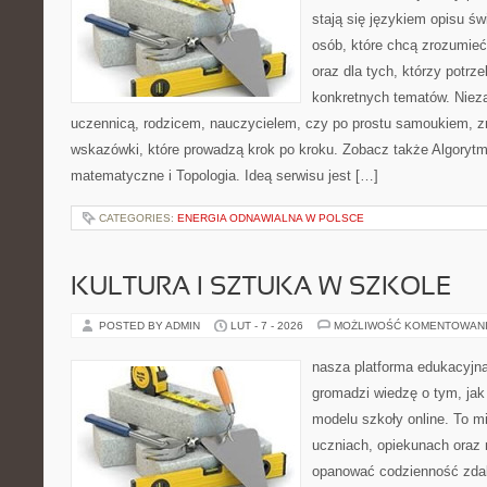
stają się językiem opisu ś
osób, które chcą zrozumie
oraz dla tych, którzy potrz
konkretnych tematów. Nieza
uczennicą, rodzicem, nauczycielem, czy po prostu samoukiem, z
wskazówki, które prowadzą krok po kroku. Zobacz także Algorytm
matematyczne i Topologia. Ideą serwisu jest […]
CATEGORIES:
ENERGIA ODNAWIALNA W POLSCE
KULTURA I SZTUKA W SZKOLE
POSTED BY ADMIN
LUT - 7 - 2026
MOŻLIWOŚĆ KOMENTOWAN
nasza platforma edukacyjna 
gromadzi wiedzę o tym, ja
modelu szkoły online. To m
uczniach, opiekunach oraz 
opanować codzienność zdalny