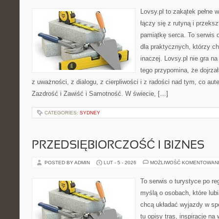
Lovsy.pl to zakątek pełne 
łączy się z rutyną i przek
pamiątkę serca. To serwis 
dla praktycznych, którzy c
inaczej. Lovsy.pl nie gra n
tego przypomina, że dojrza
z uważności, z dialogu, z cierpliwości i z radości nad tym, co au
Zazdrość i Zawiść i Samotność. W świecie, […]
CATEGORIES:
SYDNEY
PRZEDSIĘBIORCZOŚĆ I BIZNES
POSTED BY ADMIN
LUT - 5 - 2026
MOŻLIWOŚĆ KOMENTOWAN
To serwis o turystyce po re
myślą o osobach, które lub
chcą układać wyjazdy w sp
tu opisy tras, inspiracje n