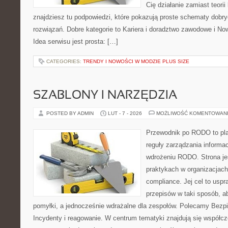
Cię działanie zamiast teori
znajdziesz tu podpowiedzi, które pokazują proste schematy dob
rozwiązań. Dobre kategorie to Kariera i doradztwo zawodowe i No
Idea serwisu jest prosta: […]
CATEGORIES:
TRENDY I NOWOŚCI W MODZIE PLUS SIZE
SZABLONY I NARZĘDZIA
POSTED BY ADMIN
LUT - 7 - 2026
MOŻLIWOŚĆ KOMENTOWAN
Przewodnik po RODO to plat
reguły zarządzania informac
wdrożeniu RODO. Strona je
praktykach w organizacjach
compliance. Jej cel to uspr
przepisów w taki sposób, a
pomyłki, a jednocześnie wdrażalne dla zespołów. Polecamy Bezp
Incydenty i reagowanie. W centrum tematyki znajdują się współc