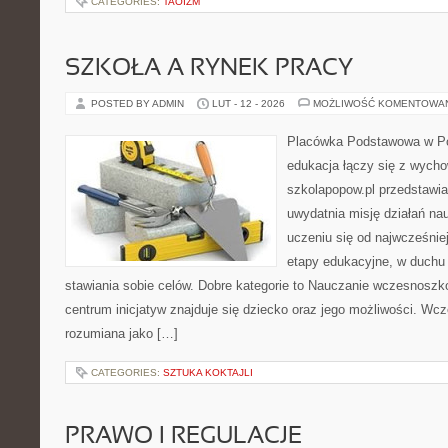
CATEGORIES:
TAOIZM
SZKOŁA A RYNEK PRACY
POSTED BY ADMIN
LUT - 12 - 2026
MOŻLIWOŚĆ KOMENTOWA
Placówka Podstawowa w Po
edukacja łączy się z wycho
szkolapopow.pl przedstawia
uwydatnia misję działań nauc
uczeniu się od najwcześnie
etapy edukacyjne, w duch
stawiania sobie celów. Dobre kategorie to Nauczanie wczesnoszk
centrum inicjatyw znajduje się dziecko oraz jego możliwości. Wcz
rozumiana jako […]
CATEGORIES:
SZTUKA KOKTAJLI
PRAWO I REGULACJE