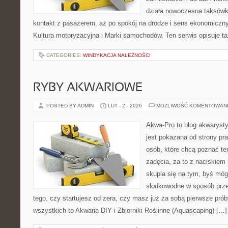
działa nowoczesna taksówk
kontakt z pasażerem, aż po spokój na drodze i sens ekonomiczn
Kultura motoryzacyjna i Marki samochodów. Ten serwis opisuje tax
CATEGORIES:
WINDYKACJA NALEŻNOŚCI
RYBY AKWARIOWE
POSTED BY ADMIN
LUT - 2 - 2026
MOŻLIWOŚĆ KOMENTOWAN
Akwa-Pro to blog akwaryst
jest pokazana od strony pra
osób, które chcą poznać t
zadęcia, za to z naciskiem
skupia się na tym, byś móg
słodkowodne w sposób prze
tego, czy startujesz od zera, czy masz już za sobą pierwsze prób
wszystkich to Akwaria DIY i Zbiorniki Roślinne (Aquascaping) […]