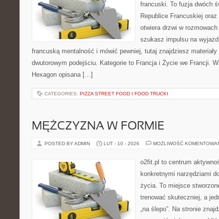
francuski. To fuzja dwóch 
Republice Francuskiej oraz
otwiera drzwi w rozmowach 
szukasz impulsu na wyjazd
francuską mentalność i mówić pewniej, tutaj znajdziesz materiał
dwutorowym podejściu. Kategorie to Francja i Życie we Francji. W 
Hexagon opisana […]
CATEGORIES:
PIZZA STREET FOOD I FOOD TRUCKI
MĘŻCZYZNA W FORMIE
POSTED BY ADMIN
LUT - 10 - 2026
MOŻLIWOŚĆ KOMENTOWA
o2fit.pl to centrum aktywno
konkretnymi narzędziami do
życia. To miejsce stworzon
trenować skuteczniej, a jed
„na ślepo”. Na stronie znaj