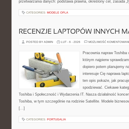
przetwarzania danych: podstawa prawna, określony cel, zasada „t
CATEGORIES:
MODELE OPLA
RECENZJE LAPTOPÓW INNYCH M
POSTED BY ADMIN
LUT - 6 - 2026
MOŻLIWOŚĆ KOMENTOWAN
Pracownia napraw Toshiba 
którym najpierw sprawdzam
dopiero potem planujemy na
interesuje Cię naprawa lap
ten opis pokaże, jak pracu
spodziewać. Ciekawe katego
Toshiba i Społeczność i Wydarzenia IT. Nasza działalność koncen
Toshiba, w tym szczególnie na rodzinie Satellite. Modele bizneso
[…]
CATEGORIES:
PORTUGALIA