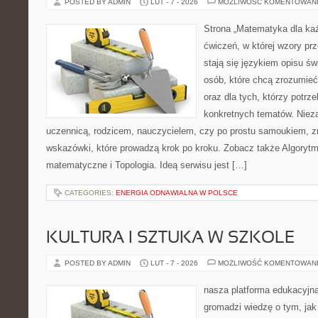
POSTED BY ADMIN
LUT - 7 - 2026
MOŻLIWOŚĆ KOMENTOWAN
Strona „Matematyka dla każ
ćwiczeń, w której wzory prz
stają się językiem opisu ś
osób, które chcą zrozumie
oraz dla tych, którzy potrz
konkretnych tematów. Nieza
uczennicą, rodzicem, nauczycielem, czy po prostu samoukiem, z
wskazówki, które prowadzą krok po kroku. Zobacz także Algorytm
matematyczne i Topologia. Ideą serwisu jest […]
CATEGORIES:
ENERGIA ODNAWIALNA W POLSCE
KULTURA I SZTUKA W SZKOLE
POSTED BY ADMIN
LUT - 7 - 2026
MOŻLIWOŚĆ KOMENTOWAN
nasza platforma edukacyjna 
gromadzi wiedzę o tym, ja