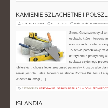
KAMIENIE SZLACHETNE I PÓŁSZ
POSTED BY ADMIN
LUT - 1 - 2026
MOŻLIWOŚĆ KOMENTOWAN
Strona Godziszewscy.pl to 
osobach, które interesuje ju
oraz sprzedaż złota do sku
To serwis poradnikowy, w k
estetyczne z praktyczną w
szukasz czytelnego przewo
jubilerskich, chcesz lepiej zrozumieć parametry kruszcu albo planu
serwis jest dla Ciebie. Nowości na stronie Rodzaje Biżuterii i Falsy
W centrum uwagi […]
CATEGORIES:
UTRZYMANIE I SERWIS INSTALACJI W DOMU JEDNOROD
ISLANDIA