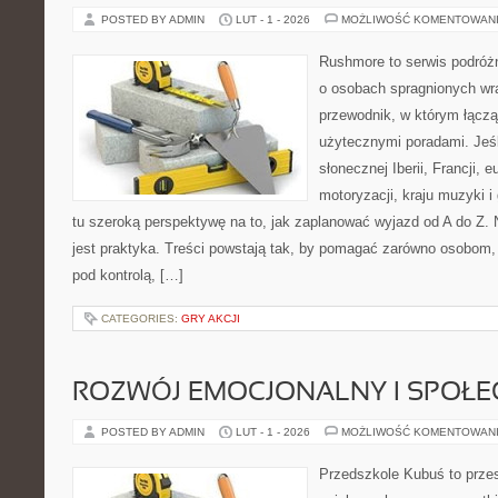
POSTED BY ADMIN
LUT - 1 - 2026
MOŻLIWOŚĆ KOMENTOWAN
Rushmore to serwis podróżn
o osobach spragnionych wra
przewodnik, w którym łączą
użytecznymi poradami. Jeśl
słonecznej Iberii, Francji, 
motoryzacji, kraju muzyki i
tu szeroką perspektywę na to, jak zaplanować wyjazd od A do Z.
jest praktyka. Treści powstają tak, by pomagać zarówno osobom,
pod kontrolą, […]
CATEGORIES:
GRY AKCJI
ROZWÓJ EMOCJONALNY I SPOŁE
POSTED BY ADMIN
LUT - 1 - 2026
MOŻLIWOŚĆ KOMENTOWAN
Przedszkole Kubuś to prze