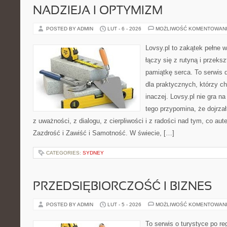
NADZIEJA I OPTYMIZM
POSTED BY ADMIN
LUT - 6 - 2026
MOŻLIWOŚĆ KOMENTOWAN
Lovsy.pl to zakątek pełne 
łączy się z rutyną i przek
pamiątkę serca. To serwis 
dla praktycznych, którzy c
inaczej. Lovsy.pl nie gra n
tego przypomina, że dojrza
z uważności, z dialogu, z cierpliwości i z radości nad tym, co au
Zazdrość i Zawiść i Samotność. W świecie, […]
CATEGORIES:
SYDNEY
PRZEDSIĘBIORCZOŚĆ I BIZNES
POSTED BY ADMIN
LUT - 5 - 2026
MOŻLIWOŚĆ KOMENTOWAN
To serwis o turystyce po re