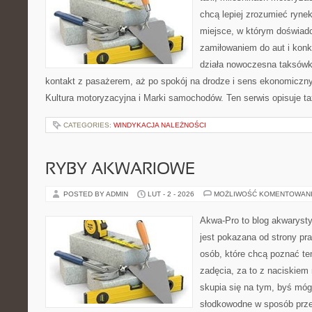
chcą lepiej zrozumieć ryne
miejsce, w którym doświadc
zamiłowaniem do aut i konk
działa nowoczesna taksówk
kontakt z pasażerem, aż po spokój na drodze i sens ekonomiczn
Kultura motoryzacyjna i Marki samochodów. Ten serwis opisuje tax
CATEGORIES:
WINDYKACJA NALEŻNOŚCI
RYBY AKWARIOWE
POSTED BY ADMIN
LUT - 2 - 2026
MOŻLIWOŚĆ KOMENTOWAN
Akwa-Pro to blog akwaryst
jest pokazana od strony pra
osób, które chcą poznać t
zadęcia, za to z naciskiem
skupia się na tym, byś móg
słodkowodne w sposób prze