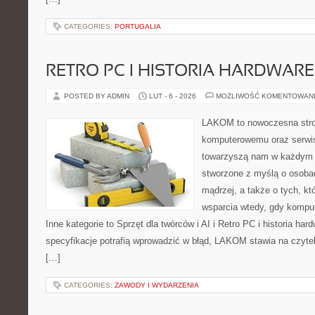
CATEGORIES:
PORTUGALIA
RETRO PC I HISTORIA HARDWARE
POSTED BY ADMIN
LUT - 6 - 2026
MOŻLIWOŚĆ KOMENTOWAN
LAKOM to nowoczesna stro
komputerowemu oraz serwis
towarzyszą nam w każdym t
stworzone z myślą o osoba
mądrzej, a także o tych, kt
wsparcia wtedy, gdy kompu
Inne kategorie to Sprzęt dla twórców i AI i Retro PC i historia ha
specyfikacje potrafią wprowadzić w błąd, LAKOM stawia na czyte
[…]
CATEGORIES:
ZAWODY I WYDARZENIA