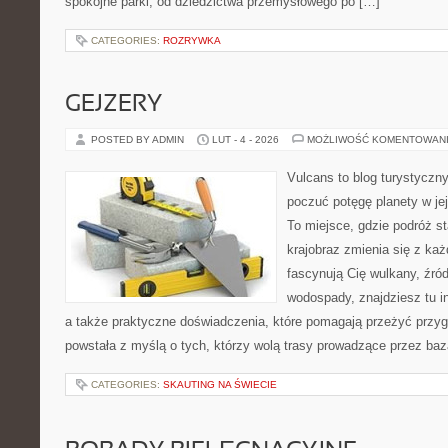
spokojne parki, od dziedzictwa przemysłowego po […]
CATEGORIES:
ROZRYWKA
GEJZERY
POSTED BY ADMIN
LUT - 4 - 2026
MOŻLIWOŚĆ KOMENTOWAN
Vulcans to blog turystyczny
poczuć potęgę planety w jej 
To miejsce, gdzie podróż sta
krajobraz zmienia się z ka
fascynują Cię wulkany, źród
wodospady, znajdziesz tu in
a także praktyczne doświadczenia, które pomagają przeżyć przyg
powstała z myślą o tych, którzy wolą trasy prowadzące przez baz
CATEGORIES:
SKAUTING NA ŚWIECIE