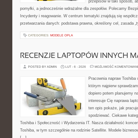
przepisów w taki sposób, a
pomyłki, a jednocześnie wdrażalne dla zespołów. Polecamy Bezp
Incydenty i reagowanie. W centrum tematyki znajdują się współc
przetwarzania danych: podstawa prawna, określony cel, zasada „t
CATEGORIES:
MODELE OPLA
RECENZJE LAPTOPÓW INNYCH M
POSTED BY ADMIN
LUT - 6 - 2026
MOŻLIWOŚĆ KOMENTOWAN
Pracownia napraw Toshiba 
którym najpierw sprawdzam
dopiero potem planujemy na
interesuje Cię naprawa lap
ten opis pokaże, jak pracu
spodziewać. Ciekawe katego
Toshiba i Społeczność i Wydarzenia IT. Nasza działalność koncen
Toshiba, w tym szczególnie na rodzinie Satellite. Modele bizneso
[…]