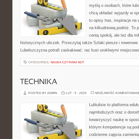
myślą o osobach, które lub
chcą układać wyjazdy w sp
tu opisy tras, inspiracje n
na kilkudniową podróż. To p
cenią spokój, ale też dla m
historycznych uliczek. Przeczytaj także Szlaki piesze i rowerowe
Lubelszczyzna potrafi zaskakiwać: raz kusi urokliwymi miejscow
CATEGORIES:
NAUKA CZYTANIA NUT
TECHNIKA
POSTED BY ADMIN
LUT - 5 - 2026
MOŻLIWOŚĆ KOMENTOWAN
Lulitulisie to platforma ed
najmłodszych oraz o dorosł
towarzyszyć naukę w sposó
którym kompetencje są pod
codzienne zajęcia zamienia