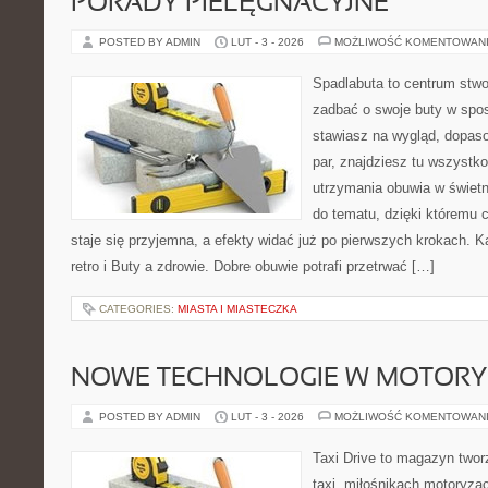
PORADY PIELĘGNACYJNE
POSTED BY ADMIN
LUT - 3 - 2026
MOŻLIWOŚĆ KOMENTOWAN
Spadlabuta to centrum stwo
zadbać o swoje buty w spo
stawiasz na wygląd, dopaso
par, znajdziesz tu wszystko
utrzymania obuwia w świetn
do tematu, dzięki któremu 
staje się przyjemna, a efekty widać już po pierwszych krokach. Ka
retro i Buty a zdrowie. Dobre obuwie potrafi przetrwać […]
CATEGORIES:
MIASTA I MIASTECZKA
NOWE TECHNOLOGIE W MOTORY
POSTED BY ADMIN
LUT - 3 - 2026
MOŻLIWOŚĆ KOMENTOWAN
Taxi Drive to magazyn two
taxi, miłośnikach motoryzac