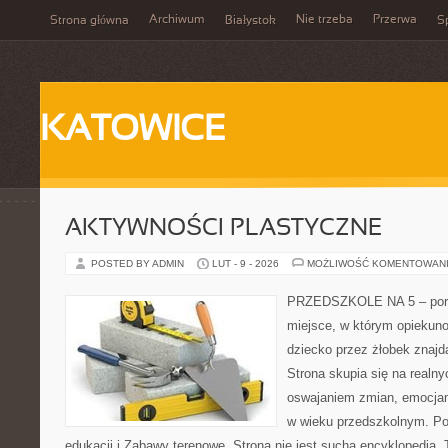
Archiwum
Nie trzeba
Przerwa
Strona główna
Białystok
Sp
KATOWICE
AKTYWNOŚCI PLASTYCZNE
POSTED BY ADMIN
LUT - 9 - 2026
MOŻLIWOŚĆ KOMENTOWAN
PRZEDSZKOLE NA 5 – porta
miejsce, w którym opiekun
dziecko przez żłobek znaj
Strona skupia się na realn
oswajaniem zmian, emocjam
w wieku przedszkolnym. P
edukacji i Zabawy terenowe. Strona nie jest suchą encyklopedią. 