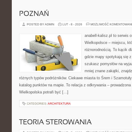
POZNAŃ
POSTED BY ADMIN
LUT - 8 - 2026
MOŻLIWOŚĆ KOMENTOWAN
anabell-kalisz.pl to serwis
Wielkopolsce – miejscu, kt
różnorodnością. To kącik d
gdzie mapy spotykają się z
szukasz pomysłów na wyjaz
mniej znane zakątki, znajdz
różnych typów podróżników. Ciekawe miasta to Śrem i Szamotuły. 
katalog punktów na mapie. To relacja z odkrywania – prowadzona 
Wielkopolska potrafi być […]
CATEGORIES:
ARCHITEKTURA
TEORIA STEROWANIA