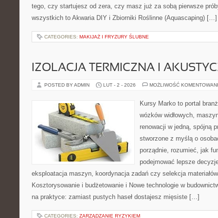
tego, czy startujesz od zera, czy masz już za sobą pierwsze prób
wszystkich to Akwaria DIY i Zbiorniki Roślinne (Aquascaping) […]
CATEGORIES:
MAKIJAŻ I FRYZURY ŚLUBNE
IZOLACJA TERMICZNA I AKUSTY
POSTED BY ADMIN
LUT - 2 - 2026
MOŻLIWOŚĆ KOMENTOWAN
Kursy Marko to portal branż
wózków widłowych, maszyn
renowacji w jedną, spójną p
stworzone z myślą o osobac
porządnie, rozumieć, jak fu
podejmować lepsze decyzje
eksploatacja maszyn, koordynacja zadań czy selekcja materiałó
Kosztorysowanie i budżetowanie i Nowe technologie w budownictwi
na praktyce: zamiast pustych haseł dostajesz mięsiste […]
CATEGORIES:
ZARZĄDZANIE RYZYKIEM