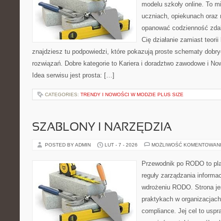
modelu szkoły online. To m
uczniach, opiekunach oraz 
opanować codzienność zdalny
Cię działanie zamiast teori
znajdziesz tu podpowiedzi, które pokazują proste schematy dob
rozwiązań. Dobre kategorie to Kariera i doradztwo zawodowe i No
Idea serwisu jest prosta: […]
CATEGORIES:
TRENDY I NOWOŚCI W MODZIE PLUS SIZE
SZABLONY I NARZĘDZIA
POSTED BY ADMIN
LUT - 7 - 2026
MOŻLIWOŚĆ KOMENTOWAN
Przewodnik po RODO to plat
reguły zarządzania informac
wdrożeniu RODO. Strona je
praktykach w organizacjach
compliance. Jej cel to uspr