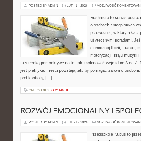
POSTED BY ADMIN
LUT - 1 - 2026
MOŻLIWOŚĆ KOMENTOWAN
Rushmore to serwis podróżn
o osobach spragnionych wra
przewodnik, w którym łączą
użytecznymi poradami. Jeśl
słonecznej Iberii, Francji, 
motoryzacji, kraju muzyki i
tu szeroką perspektywę na to, jak zaplanować wyjazd od A do Z.
jest praktyka. Treści powstają tak, by pomagać zarówno osobom,
pod kontrolą, […]
CATEGORIES:
GRY AKCJI
ROZWÓJ EMOCJONALNY I SPOŁE
POSTED BY ADMIN
LUT - 1 - 2026
MOŻLIWOŚĆ KOMENTOWAN
Przedszkole Kubuś to prze