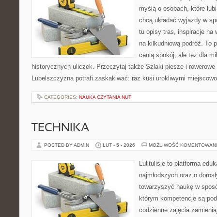
myślą o osobach, które lub
chcą układać wyjazdy w sp
tu opisy tras, inspiracje n
na kilkudniową podróż. To p
cenią spokój, ale też dla m
historycznych uliczek. Przeczytaj także Szlaki piesze i rowerowe
Lubelszczyzna potrafi zaskakiwać: raz kusi urokliwymi miejscow
CATEGORIES:
NAUKA CZYTANIA NUT
TECHNIKA
POSTED BY ADMIN
LUT - 5 - 2026
MOŻLIWOŚĆ KOMENTOWAN
Lulitulisie to platforma ed
najmłodszych oraz o dorosł
towarzyszyć naukę w sposó
którym kompetencje są pod
codzienne zajęcia zamienia