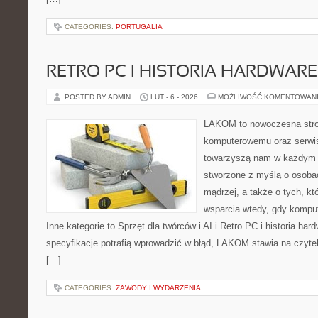
CATEGORIES:
PORTUGALIA
RETRO PC I HISTORIA HARDWARE
POSTED BY ADMIN
LUT - 6 - 2026
MOŻLIWOŚĆ KOMENTOWAN
LAKOM to nowoczesna stro
komputerowemu oraz serwis
towarzyszą nam w każdym t
stworzone z myślą o osoba
mądrzej, a także o tych, kt
wsparcia wtedy, gdy kompu
Inne kategorie to Sprzęt dla twórców i AI i Retro PC i historia ha
specyfikacje potrafią wprowadzić w błąd, LAKOM stawia na czyte
[…]
CATEGORIES:
ZAWODY I WYDARZENIA