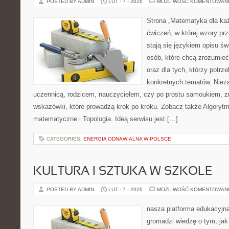
POSTED BY ADMIN
LUT - 7 - 2026
MOŻLIWOŚĆ KOMENTOWAN
Strona „Matematyka dla każ
ćwiczeń, w której wzory prz
stają się językiem opisu ś
osób, które chcą zrozumie
oraz dla tych, którzy potrz
konkretnych tematów. Nieza
uczennicą, rodzicem, nauczycielem, czy po prostu samoukiem, z
wskazówki, które prowadzą krok po kroku. Zobacz także Algorytm
matematyczne i Topologia. Ideą serwisu jest […]
CATEGORIES:
ENERGIA ODNAWIALNA W POLSCE
KULTURA I SZTUKA W SZKOLE
POSTED BY ADMIN
LUT - 7 - 2026
MOŻLIWOŚĆ KOMENTOWAN
nasza platforma edukacyjna 
gromadzi wiedzę o tym, ja