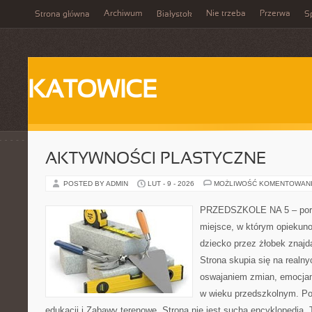
Archiwum
Nie trzeba
Przerwa
Strona główna
Białystok
Sp
KATOWICE
AKTYWNOŚCI PLASTYCZNE
POSTED BY ADMIN
LUT - 9 - 2026
MOŻLIWOŚĆ KOMENTOWAN
PRZEDSZKOLE NA 5 – porta
miejsce, w którym opiekun
dziecko przez żłobek znaj
Strona skupia się na realn
oswajaniem zmian, emocjam
w wieku przedszkolnym. P
edukacji i Zabawy terenowe. Strona nie jest suchą encyklopedią. 