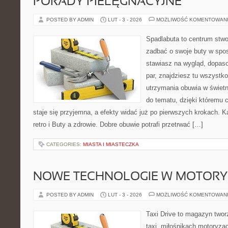
PORADY PIELĘGNACYJNE
POSTED BY ADMIN
LUT - 3 - 2026
MOŻLIWOŚĆ KOMENTOWAN
Spadlabuta to centrum stwo
zadbać o swoje buty w spo
stawiasz na wygląd, dopaso
par, znajdziesz tu wszystko
utrzymania obuwia w świetn
do tematu, dzięki któremu 
staje się przyjemna, a efekty widać już po pierwszych krokach. Ka
retro i Buty a zdrowie. Dobre obuwie potrafi przetrwać […]
CATEGORIES:
MIASTA I MIASTECZKA
NOWE TECHNOLOGIE W MOTORY
POSTED BY ADMIN
LUT - 3 - 2026
MOŻLIWOŚĆ KOMENTOWAN
Taxi Drive to magazyn two
taxi, miłośnikach motoryzac