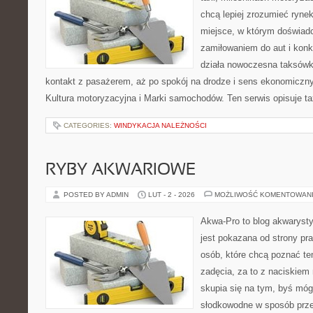
chcą lepiej zrozumieć ryne
miejsce, w którym doświadc
zamiłowaniem do aut i konk
działa nowoczesna taksówk
kontakt z pasażerem, aż po spokój na drodze i sens ekonomiczn
Kultura motoryzacyjna i Marki samochodów. Ten serwis opisuje tax
CATEGORIES:
WINDYKACJA NALEŻNOŚCI
RYBY AKWARIOWE
POSTED BY ADMIN
LUT - 2 - 2026
MOŻLIWOŚĆ KOMENTOWAN
Akwa-Pro to blog akwaryst
jest pokazana od strony pra
osób, które chcą poznać t
zadęcia, za to z naciskiem
skupia się na tym, byś móg
słodkowodne w sposób prze