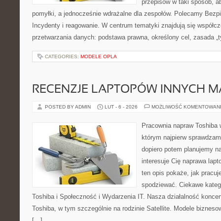
przepisów w taki sposób, a
pomyłki, a jednocześnie wdrażalne dla zespołów. Polecamy Bezp
Incydenty i reagowanie. W centrum tematyki znajdują się współc
przetwarzania danych: podstawa prawna, określony cel, zasada „t
CATEGORIES:
MODELE OPLA
RECENZJE LAPTOPÓW INNYCH M
POSTED BY ADMIN
LUT - 6 - 2026
MOŻLIWOŚĆ KOMENTOWAN
Pracownia napraw Toshiba 
którym najpierw sprawdzam
dopiero potem planujemy na
interesuje Cię naprawa lap
ten opis pokaże, jak pracu
spodziewać. Ciekawe katego
Toshiba i Społeczność i Wydarzenia IT. Nasza działalność koncen
Toshiba, w tym szczególnie na rodzinie Satellite. Modele bizneso
[…]