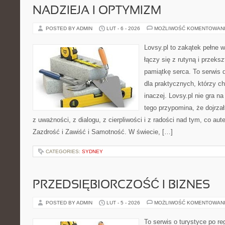
NADZIEJA I OPTYMIZM
POSTED BY ADMIN
LUT - 6 - 2026
MOŻLIWOŚĆ KOMENTOWAN
Lovsy.pl to zakątek pełne 
łączy się z rutyną i przek
pamiątkę serca. To serwis 
dla praktycznych, którzy c
inaczej. Lovsy.pl nie gra n
tego przypomina, że dojrza
z uważności, z dialogu, z cierpliwości i z radości nad tym, co au
Zazdrość i Zawiść i Samotność. W świecie, […]
CATEGORIES:
SYDNEY
PRZEDSIĘBIORCZOŚĆ I BIZNES
POSTED BY ADMIN
LUT - 5 - 2026
MOŻLIWOŚĆ KOMENTOWAN
To serwis o turystyce po re