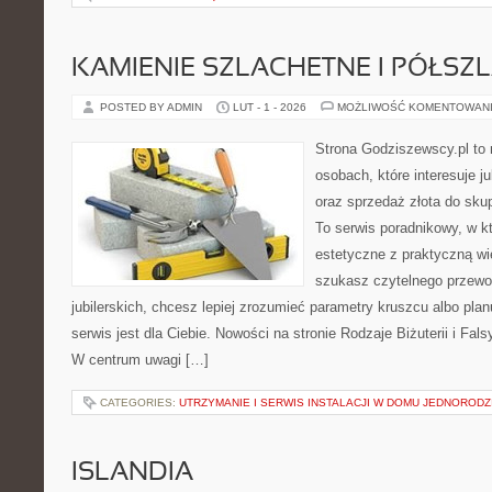
KAMIENIE SZLACHETNE I PÓŁSZ
POSTED BY ADMIN
LUT - 1 - 2026
MOŻLIWOŚĆ KOMENTOWAN
Strona Godziszewscy.pl to 
osobach, które interesuje ju
oraz sprzedaż złota do sku
To serwis poradnikowy, w k
estetyczne z praktyczną w
szukasz czytelnego przewo
jubilerskich, chcesz lepiej zrozumieć parametry kruszcu albo planu
serwis jest dla Ciebie. Nowości na stronie Rodzaje Biżuterii i Falsy
W centrum uwagi […]
CATEGORIES:
UTRZYMANIE I SERWIS INSTALACJI W DOMU JEDNOROD
ISLANDIA