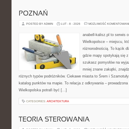
POZNAŃ
POSTED BY ADMIN
LUT - 8 - 2026
MOŻLIWOŚĆ KOMENTOWAN
anabell-kalisz.pl to serwis
Wielkopolsce – miejscu, kt
różnorodnością. To kącik d
gdzie mapy spotykają się z
szukasz pomysłów na wyjaz
mniej znane zakątki, znajdz
różnych typów podróżników. Ciekawe miasta to Śrem i Szamotuły. 
katalog punktów na mapie. To relacja z odkrywania – prowadzona 
Wielkopolska potrafi być […]
CATEGORIES:
ARCHITEKTURA
TEORIA STEROWANIA