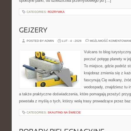
spokojne parki, od dziedzictwa przemysłowego po […]
CATEGORIES:
ROZRYWKA
GEJZERY
POSTED BY ADMIN
LUT - 4 - 2026
MOŻLIWOŚĆ KOMENTOWAN
Vulcans to blog turystyczny
poczuć potęgę planety w jej 
To miejsce, gdzie podróż sta
krajobraz zmienia się z ka
fascynują Cię wulkany, źród
wodospady, znajdziesz tu in
a także praktyczne doświadczenia, które pomagają przeżyć przyg
powstała z myślą o tych, którzy wolą trasy prowadzące przez baz
CATEGORIES:
SKAUTING NA ŚWIECIE