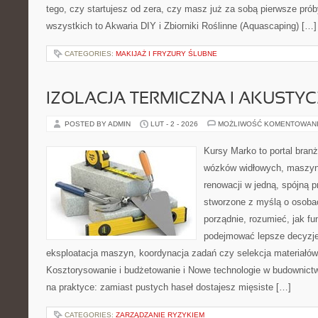
tego, czy startujesz od zera, czy masz już za sobą pierwsze prób
wszystkich to Akwaria DIY i Zbiorniki Roślinne (Aquascaping) […]
CATEGORIES:
MAKIJAŻ I FRYZURY ŚLUBNE
IZOLACJA TERMICZNA I AKUSTY
POSTED BY ADMIN
LUT - 2 - 2026
MOŻLIWOŚĆ KOMENTOWAN
Kursy Marko to portal branż
wózków widłowych, maszyn
renowacji w jedną, spójną p
stworzone z myślą o osobac
porządnie, rozumieć, jak fu
podejmować lepsze decyzje
eksploatacja maszyn, koordynacja zadań czy selekcja materiałó
Kosztorysowanie i budżetowanie i Nowe technologie w budownictwi
na praktyce: zamiast pustych haseł dostajesz mięsiste […]
CATEGORIES:
ZARZĄDZANIE RYZYKIEM