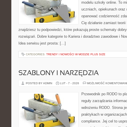
modelu szkoły online. To m
uczniach, opiekunach oraz 
opanować codzienność zdalny
Cię działanie zamiast teori
znajdziesz tu podpowiedzi, które pokazują proste schematy dob
rozwiązań. Dobre kategorie to Kariera i doradztwo zawodowe i No
Idea serwisu jest prosta: […]
CATEGORIES:
TRENDY I NOWOŚCI W MODZIE PLUS SIZE
SZABLONY I NARZĘDZIA
POSTED BY ADMIN
LUT - 7 - 2026
MOŻLIWOŚĆ KOMENTOWAN
Przewodnik po RODO to plat
reguły zarządzania informac
wdrożeniu RODO. Strona je
praktykach w organizacjach
compliance. Jej cel to uspr