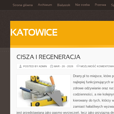
Archiwum
Nie trzeba
Przerwa
Strona główna
Białystok
Sp
KATOWICE
CISZA I REGENERACJA
POSTED BY ADMIN
MAR - 26 - 2026
MOŻLIWOŚĆ KOMENTOWA
Drarry.pl to miejsce, które
najlepiej funkcjonujących w
zdrowe odżywianie oraz ru
codzienności, a nie kolejny
kierowany do tych, którzy 
zamiast hałaśliwych wyzwań
jest przedstawiana jako pasmo wyrzeczeń, lecz jako przyjazna dr