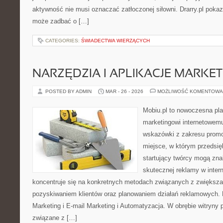
aktywność nie musi oznaczać zatłoczonej siłowni. Drarry.pl poka
może zadbać o […]
CATEGORIES:
ŚWIADECTWA WIERZĄCYCH
NARZĘDZIA I APLIKACJE MARKE
POSTED BY ADMIN
MAR - 26 - 2026
MOŻLIWOŚĆ KOMENTOWA
Mobiu.pl to nowoczesna pla
marketingowi internetowemu
wskazówki z zakresu promo
miejsce, w którym przedsięb
startujący twórcy mogą zna
skutecznej reklamy w inter
koncentruje się na konkretnych metodach związanych z zwiększ
pozyskiwaniem klientów oraz planowaniem działań reklamowych.
Marketing i E-mail Marketing i Automatyzacja. W obrębie witryny
związane z […]