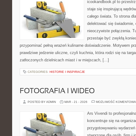
icookandbook.pl to przestrz
staje się inspirującą wędr
całego świata. To strona dl
delektować się świadomie, c
nieoczywiste połączenia. T
przestaje być zwykłą konie
przypominać pełną wrażeń kulinarne doświadczenie. Motywem pr
prawdziwe jedzenie uliczne, czyli kuchnia, która rodzi się na tar
zatłoczonych dzielnicach miast i w miejscach, […]
CATEGORIES:
HISTORIE I INSPIRACJE
FOTOGRAFIA I WIDEO
POSTED BY ADMIN
MAR - 21 - 2026
MOŻLIWOŚĆ KOMENTOWA
Ars Vivendi to profesjonalna
koncentruje się na organiza
przygotowywaniu wydarzeń 
stworzone dla osób, firm i i