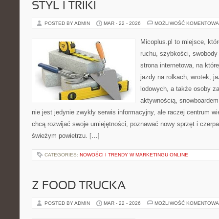
STYL I TRIKI
POSTED BY ADMIN
MAR - 22 - 2026
MOŻLIWOŚĆ KOMENTOWA
Micoplus.pl to miejsce, któ
ruchu, szybkości, swobody 
strona internetowa, na które
jazdy na rolkach, wrotek, j
lodowych, a także osoby z
aktywnością, snowboardem 
nie jest jedynie zwykły serwis informacyjny, ale raczej centrum w
chcą rozwijać swoje umiejętności, poznawać nowy sprzęt i czerp
świeżym powietrzu. […]
CATEGORIES:
NOWOŚCI I TRENDY W MARKETINGU ONLINE
Z FOOD TRUCKA
POSTED BY ADMIN
MAR - 22 - 2026
MOŻLIWOŚĆ KOMENTOWA