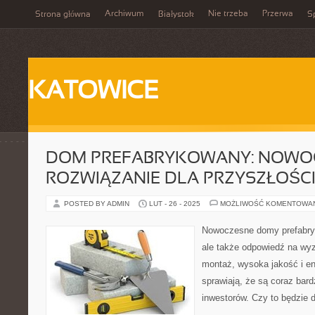
Archiwum
Nie trzeba
Przerwa
Strona główna
Białystok
Sp
KATOWICE
DOM PREFABRYKOWANY: NOWO
ROZWIĄZANIE DLA PRZYSZŁOŚC
POSTED BY ADMIN
LUT - 26 - 2025
MOŻLIWOŚĆ KOMENTOWA
Nowoczesne domy prefabryk
ale także odpowiedź na wyz
montaż, wysoka jakość i en
sprawiają, że są coraz bard
inwestorów. Czy to będzie 