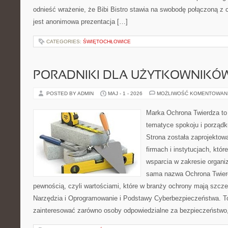
odnieść wrażenie, że Bibi Bistro stawia na swobodę połączoną z 
jest anonimowa prezentacja […]
CATEGORIES:
ŚWIĘTOCHŁOWICE
PORADNIKI DLA UŻYTKOWNIKÓ
POSTED BY ADMIN
MAJ - 1 - 2026
MOŻLIWOŚĆ KOMENTOWAN
Marka Ochrona Twierdza to 
tematyce spokoju i porząd
Strona została zaprojektow
firmach i instytucjach, któr
wsparcia w zakresie organi
sama nazwa Ochrona Twier
pewnością, czyli wartościami, które w branży ochrony mają szcz
Narzędzia i Oprogramowanie i Podstawy Cyberbezpieczeństwa. To
zainteresować zarówno osoby odpowiedzialne za bezpieczeństwo,