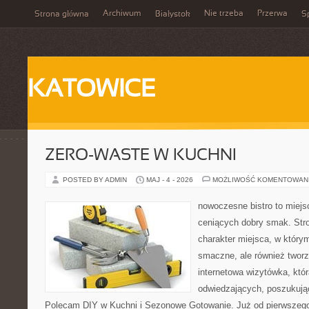
Archiwum
Nie trzeba
Przerwa
Strona główna
Białystok
Sp
KATOWICE
ZERO-WASTE W KUCHNI
POSTED BY ADMIN
MAJ - 4 - 2026
MOŻLIWOŚĆ KOMENTOWAN
nowoczesne bistro to miejs
ceniących dobry smak. Stro
charakter miejsca, w którym
smaczne, ale również twor
internetowa wizytówka, któ
odwiedzających, poszukując
Polecam DIY w Kuchni i Sezonowe Gotowanie. Już od pierwszego