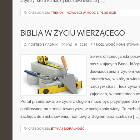
artykuły, które tłumaczą kluczowe kwestie […]
CATEGORIES:
TRENDY I NOWOŚCI W MODZIE PLUS SIZE
BIBLIA W ŻYCIU WIERZĄCEGO
POSTED BY ADMIN
KWI - 6 - 2026
MOŻLIWOŚĆ KOMENTOWAN
Serwis chrześcijański pośw
poszukujących Boga, który
doświadczenia z życiem w
internetowy, w którym wiara
rzeczywistości, lecz żywa 
zajęciach, w momentach wd
Portal przedstawia, że życie z Bogiem może być przystępne dla w
publikowane na stronie towarzyszą w pogłębianiu wiary. To rozbu
zachęca do zastanowienia, rozmowy z Bogiem oraz szukania […]
CATEGORIES:
ETYKA I MORALNOŚĆ