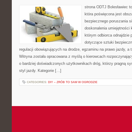
strona ODTJ Bolesławiec t
która poświęcona jest obsz
bezpiecznego poruszania si
doskonalenia umiejętności k
którym odbiorca odnajdzie 
dotyczące sztuki bezpiecz
regulacji obowiązujących na drodze, egzaminu na prawo jazdy, a t
Witryna została opracowana z myślą o kierowcach rozpoczynający
o bardziej doświadczonych użytkownikach dróg, którzy pragną s
styl jazdy. Kategorie […]
CATEGORIES:
DIY – ZRÓB TO SAM W OGRODZIE