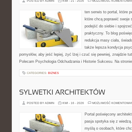
POSTED BY ADMIN
KWI - 21 - 2026
MOŻLIWOŚĆ KOMENTOWA
ten serwis to portal, które
które chcą poprawić swoje
podejść do siebie i spojrze
praktyczny. To blog poświę
redukcja masy ciała, świad
także lepsza kondycja psyc
pomysłów, aby jeść lepiej, żyć lżej i czuć się pewniej, znajdzie tu
Polecam Psychologia Odchudzania i Historie Sukcesu. Na stroni
CATEGORIES:
BIZNES
SYLWETKI ARCHITEKTÓW
POSTED BY ADMIN
KWI - 16 - 2026
MOŻLIWOŚĆ KOMENTOWA
Portal poświęcony architekt
pasja spotyka się z wiedzą
myślą o osobach, które chc