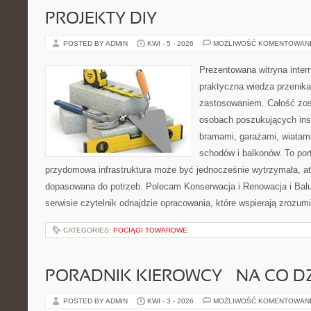
PROJEKTY DIY
POSTED BY ADMIN
KWI - 5 - 2026
MOŻLIWOŚĆ KOMENTOWAN
Prezentowana witryna inter
praktyczna wiedza przenik
zastosowaniem. Całość zos
osobach poszukujących insp
bramami, garażami, wiatami
schodów i balkonów. To port
przydomowa infrastruktura może być jednocześnie wytrzymała, atr
dopasowana do potrzeb. Polecam Konserwacja i Renowacja i Balu
serwisie czytelnik odnajdzie opracowania, które wspierają zrozum
CATEGORIES:
POCIĄGI TOWAROWE
PORADNIK KIEROWCY – NA CO D
POSTED BY ADMIN
KWI - 3 - 2026
MOŻLIWOŚĆ KOMENTOWAN