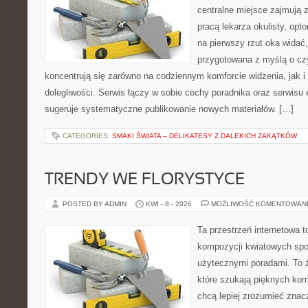
centralne miejsce zajmują 
pracą lekarza okulisty, opt
na pierwszy rzut oka widać,
przygotowana z myślą o czy
koncentrują się zarówno na codziennym komforcie widzenia, jak i 
dolegliwości. Serwis łączy w sobie cechy poradnika oraz serwisu e
sugeruje systematyczne publikowanie nowych materiałów. […]
CATEGORIES:
SMAKI ŚWIATA – DELIKATESY Z DALEKICH ZAKĄTKÓW
TRENDY WE FLORYSTYCE
POSTED BY ADMIN
KWI - 8 - 2026
MOŻLIWOŚĆ KOMENTOWAN
Ta przestrzeń internetowa t
kompozycji kwiatowych spot
użytecznymi poradami. To 
które szukają pięknych kom
chcą lepiej zrozumieć znac