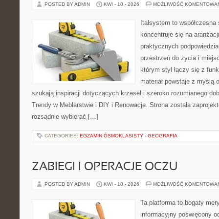
POSTED BY ADMIN
KWI - 10 - 2026
MOŻLIWOŚĆ KOMENTOWA
Italsystem to współczesna s
koncentruje się na aranżacj
praktycznych podpowiedzia
przestrzeń do życia i miejs
którym styl łączy się z fun
materiał powstaje z myślą o
szukają inspiracji dotyczących krzeseł i szeroko rozumianego dob
Trendy w Meblarstwie i DIY i Renowacje. Strona została zaprojek
rozsądnie wybierać […]
CATEGORIES:
EGZAMIN ÓSMOKLASISTY - GEOGRAFIA
ZABIEGI I OPERACJE OCZU
POSTED BY ADMIN
KWI - 10 - 2026
MOŻLIWOŚĆ KOMENTOWA
Ta platforma to bogaty mer
informacyjny poświęcony o