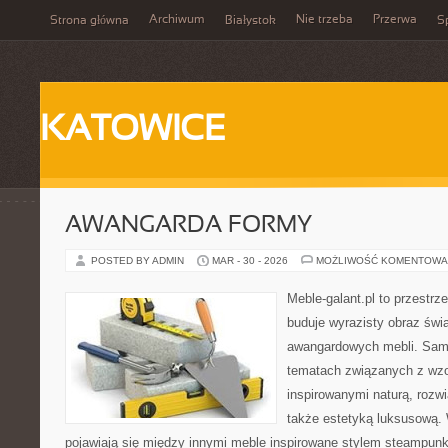
Archiwum
Nie trzeba
Przerwa
Strona główna
Białystok
Sp
KATOWICE
AWANGARDA FORMY
POSTED BY ADMIN
MAR - 30 - 2026
MOŻLIWOŚĆ KOMENTOWA
Meble-galant.pl to przestrz
buduje wyrazisty obraz świa
awangardowych mebli. Sama
tematach związanych z wzo
inspirowanymi naturą, rozw
także estetyką luksusową.
pojawiają się między innymi meble inspirowane stylem steampunk