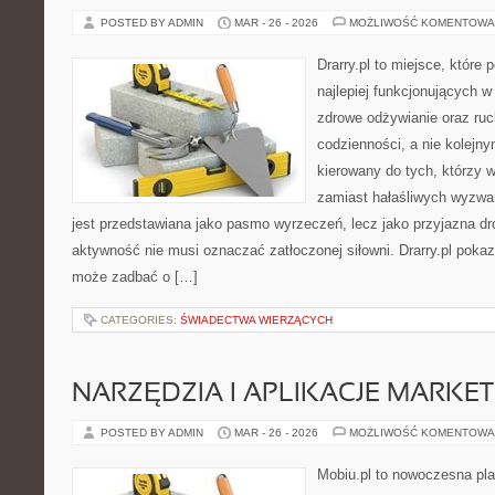
POSTED BY ADMIN
MAR - 26 - 2026
MOŻLIWOŚĆ KOMENTOWA
Drarry.pl to miejsce, które
najlepiej funkcjonujących w
zdrowe odżywianie oraz ru
codzienności, a nie kolejny
kierowany do tych, którzy 
zamiast hałaśliwych wyzwań
jest przedstawiana jako pasmo wyrzeczeń, lecz jako przyjazna dr
aktywność nie musi oznaczać zatłoczonej siłowni. Drarry.pl poka
może zadbać o […]
CATEGORIES:
ŚWIADECTWA WIERZĄCYCH
NARZĘDZIA I APLIKACJE MARKE
POSTED BY ADMIN
MAR - 26 - 2026
MOŻLIWOŚĆ KOMENTOWA
Mobiu.pl to nowoczesna pla