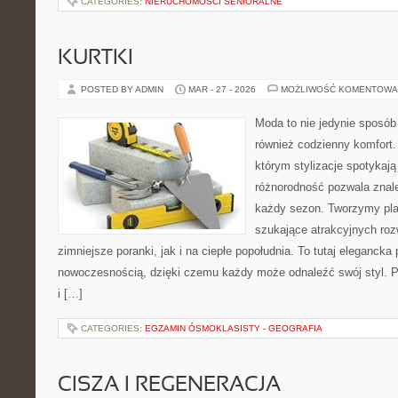
CATEGORIES:
NIERUCHOMOŚCI SENIORALNE
KURTKI
POSTED BY ADMIN
MAR - 27 - 2026
MOŻLIWOŚĆ KOMENTOWA
Moda to nie jedynie sposób
również codzienny komfort.
którym stylizacje spotykają
różnorodność pozwala znale
każdy sezon. Tworzymy plat
szukające atrakcyjnych ro
zimniejsze poranki, jak i na ciepłe popołudnia. To tutaj elegancka 
nowoczesnością, dzięki czemu każdy może odnaleźć swój styl. P
i […]
CATEGORIES:
EGZAMIN ÓSMOKLASISTY - GEOGRAFIA
CISZA I REGENERACJA