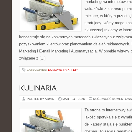
marketingowi internetowemu
wskazówki z zakresu promo
miejsce, w którym przedsięb
startujący twórcy mogą zna
skutecznej reklamy w inter
koncentruje się na konkretnych metodach związanych z zwiększ
pozyskiwaniem klientów oraz planowaniem działań reklamowych.
Marketing i E-mail Marketing i Automatyzacja. W obrębie witryny
związane z […]
CATEGORIES:
DOMOWE TRIKI I DIY
KULINARIA
POSTED BY ADMIN
MAR - 24 - 2026
MOŻLIWOŚĆ KOMENTOWA
Ta strona to internetowy św
jakość spotyka się z wyra
delikatesy stają się punkt
doznań. To serwis tematyc