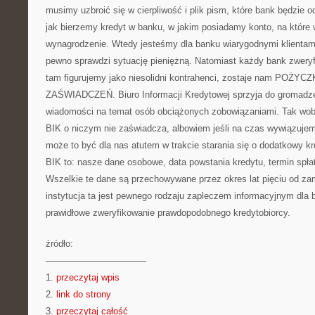
musimy uzbroić się w cierpliwość i plik pism, które bank będzie
jak bierzemy kredyt w banku, w jakim posiadamy konto, na które 
wynagrodzenie. Wtedy jesteśmy dla banku wiarygodnymi klientam
pewno sprawdzi sytuację pieniężną. Natomiast każdy bank zweryfik
tam figurujemy jako niesolidni kontrahenci, zostaje nam POŻ
ZAŚWIADCZEŃ. Biuro Informacji Kredytowej sprzyja do gromadze
wiadomości na temat osób obciążonych zobowiązaniami. Tak wobe
BIK o niczym nie zaświadcza, albowiem jeśli na czas wywiązuje
może to być dla nas atutem w trakcie starania się o dodatkowy kr
BIK to: nasze dane osobowe, data powstania kredytu, termin spłat
Wszelkie te dane są przechowywane przez okres lat pięciu od za
instytucja ta jest pewnego rodzaju zapleczem informacyjnym dla
prawidłowe zweryfikowanie prawdopodobnego kredytobiorcy.
źródło:
———————————
1.
przeczytaj wpis
2.
link do strony
3.
przeczytaj całość