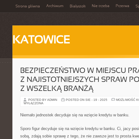
Archiwum
Nie trzeba
Przerwa
Strona główna
Białystok
Sp
KATOWICE
BEZPIECZEŃSTWO W MIEJSCU PR
Z NAJISTOTNIEJSZYCH SPRAW 
Z WSZELKĄ BRANŻĄ
POSTED BY ADMIN
POSTED ON SIE - 19 - 2025
MOŻLIWOŚĆ 
WYŁĄCZONA
Niemało jednostek decyduje się na wzięcie kredytu w banku.
Sporo figur decyduje się na wzięcie kredytu w banku. Ci, jacy po
sobą, zdają sobie sprawę z tego, że nie zawsze jest to prosta kw