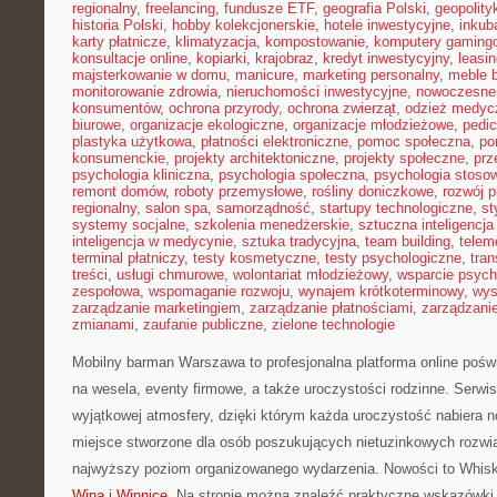
regionalny
,
freelancing
,
fundusze ETF
,
geografia Polski
,
geopolity
historia Polski
,
hobby kolekcjonerskie
,
hotele inwestycyjne
,
inkub
karty płatnicze
,
klimatyzacja
,
kompostowanie
,
komputery gaming
konsultacje online
,
kopiarki
,
krajobraz
,
kredyt inwestycyjny
,
leasi
majsterkowanie w domu
,
manicure
,
marketing personalny
,
meble 
monitorowanie zdrowia
,
nieruchomości inwestycyjne
,
nowoczesne
konsumentów
,
ochrona przyrody
,
ochrona zwierząt
,
odzież medyc
biurowe
,
organizacje ekologiczne
,
organizacje młodzieżowe
,
pedic
plastyka użytkowa
,
płatności elektroniczne
,
pomoc społeczna
,
po
konsumenckie
,
projekty architektoniczne
,
projekty społeczne
,
prz
psychologia kliniczna
,
psychologia społeczna
,
psychologia stoso
remont domów
,
roboty przemysłowe
,
rośliny doniczkowe
,
rozwój 
regionalny
,
salon spa
,
samorządność
,
startupy technologiczne
,
st
systemy socjalne
,
szkolenia menedżerskie
,
sztuczna inteligencja
inteligencja w medycynie
,
sztuka tradycyjna
,
team building
,
telem
terminal płatniczy
,
testy kosmetyczne
,
testy psychologiczne
,
tran
treści
,
usługi chmurowe
,
wolontariat młodzieżowy
,
wsparcie psych
zespołowa
,
wspomaganie rozwoju
,
wynajem krótkoterminowy
,
wys
zarządzanie marketingiem
,
zarządzanie płatnościami
,
zarządzani
zmianami
,
zaufanie publiczne
,
zielone technologie
Mobilny barman Warszawa to profesjonalna platforma online poświ
na wesela, eventy firmowe, a także uroczystości rodzinne. Serwis
wyjątkowej atmosfery, dzięki którym każda uroczystość nabiera 
miejsce stworzone dla osób poszukujących nietuzinkowych rozwi
najwyższy poziom organizowanego wydarzenia. Nowości to Whisky
Wina i Winnice
. Na stronie można znaleźć praktyczne wskazówki 