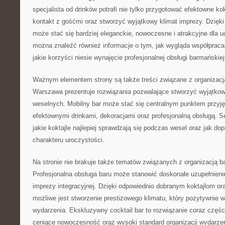
specjalista od drinków potrafi nie tylko przygotować efektowne kok
kontakt z gośćmi oraz stworzyć wyjątkowy klimat imprezy. Dzięk
może stać się bardziej eleganckie, nowoczesne i atrakcyjne dla u
można znaleźć również informacje o tym, jak wygląda współprac
jakie korzyści niesie wynajęcie profesjonalnej obsługi barmańskiej
Ważnym elementem strony są także treści związane z organizac
Warszawa prezentuje rozwiązania pozwalające stworzyć wyjątkową
weselnych. Mobilny bar może stać się centralnym punktem przyję
efektownymi drinkami, dekoracjami oraz profesjonalną obsługą. S
jakie koktajle najlepiej sprawdzają się podczas wesel oraz jak 
charakteru uroczystości.
Na stronie nie brakuje także tematów związanych z organizacją b
Profesjonalna obsługa baru może stanowić doskonałe uzupełnienie 
imprezy integracyjnej. Dzięki odpowiednio dobranym koktajlom or
możliwe jest stworzenie prestiżowego klimatu, który pozytywnie w
wydarzenia. Ekskluzywny cocktail bar to rozwiązanie coraz częśc
ceniące nowoczesność oraz wysoki standard organizacji wydarze