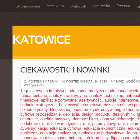
Archiwum
Nie trzeba
Przerwa
Strona główna
Białystok
Sp
KATOWICE
CIEKAWOSTKI I NOWINKI
POSTED BY ADMIN
POSTED ON MAJ - 9 - 2026
MOŻLIWOŚĆ K
WYŁĄCZONA
Tagi:
akcesoria kreatywne
,
akcesoria medyczne
,
akcesoria wnętr
fundamentalne
,
analizy inwestycyjne
,
analizy techniczne
,
antropo
finansowe
,
aplikacje zdrowotne
,
asertywność
,
aukcje internetowe
badania historyczne
,
bankowość internetowa
,
bezpieczeństwo pub
biznes etyczny
,
blogowanie
,
burza mózgów
,
copywriting biznesow
cyfrowe oszczędzanie
,
depilacja
,
design produktu
,
design thinking
dekoracje
,
dochód pasywny
,
domowe biuro
,
domowe dekoracje
,
d
podatkowe
,
druk 3d w medycynie
,
druk przemysłowy
,
druk rekla
dywersyfikacja
,
edukacja cyfrowa
,
edukacja ekonomiczna
,
edukac
publiczna
,
edukacja społeczna
,
ekologiczne budownictwo
,
fauna
,
finansowanie działalności
,
fintech
,
fintek mobilny
,
flipping nieruc