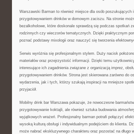
Warszawski Barman to również miejsce dla osób poszukujących i
przygotowywaniem drinków w domowym zaciszu. Na stronie można
bezalkoholowe, które doskonale sprawdzą się podczas spotkań z
rodzinnych czy wieczorów tematycznych. Dzięki praktycznym p
poznać podstawy mixologii oraz nauczyć się tworzenia efektow
Serwis wyróżnia się profesjonalnym stylem. Duży nacisk położo
materiałów oraz przejrzystość informacji. Dzięki temu użytkown
interesujące ich zagadnienia związane z organizacją imprez, obsł
przygotowywaniem drinków. Strona jest skierowana zarówno do o
wydarzenia, jak i tych, którzy szukają inspiracji na mniejsze spot
przyjaciół.
Mobilny drink bar Warszawa pokazuje, że nowoczesne barmaństwo
przygotowywanie koktajli, ale również sztuka budowania atmosfer
wyjątkowych wrażeń. Profesjonalny barman potrafi połączyć efek
wysoką kulturą obsługi i indywidualnym podejściem do klienta. D
może nabrać ekskluzywnego charakteru oraz pozostać na długo w