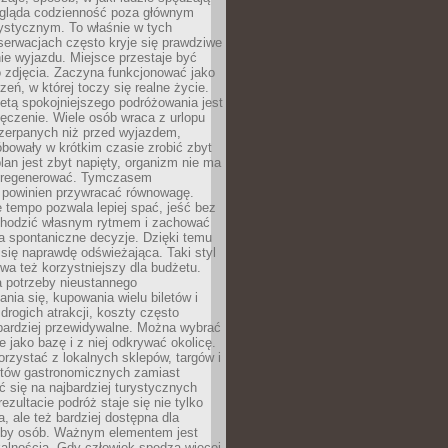
ygląda codzienność poza głównym
ystycznym. To właśnie w tych
erwacjach często kryje się prawdziwe
e wyjazdu. Miejsce przestaje być
o zdjęcia. Zaczyna funkcjonować jako
zeń, w której toczy się realne życie.
etą spokojniejszego podróżowania jest
ęczenie. Wiele osób wraca z urlopu
czerpanych niż przed wyjazdem,
bowały w krótkim czasie zrobić zbyt
plan jest zbyt napięty, organizm nie ma
zregenerować. Tymczasem
powinien przywracać równowagę.
 tempo pozwala lepiej spać, jeść bez
chodzić własnym rytmem i zachować
a spontaniczne decyzje. Dzięki temu
 się naprawdę odświeżająca. Taki styl
a też korzystniejszy dla budżetu.
a potrzeby nieustannego
nia się, kupowania wielu biletów i
drogich atrakcji, koszty często
bardziej przewidywalne. Można wybrać
e jako bazę i z niej odkrywać okolicę.
rzystać z lokalnych sklepów, targów i
tów gastronomicznych zamiast
 się na najbardziej turystycznych
ezultacie podróż staje się nie tylko
a, ale też bardziej dostępna dla
czby osób. Ważnym elementem jest
kalnością. Gdy człowiek spędza więcej