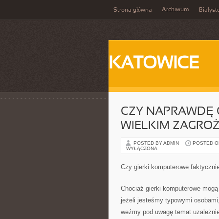
Archiwum
Strona główna
Białyst
KATOWICE
CZY NAPRAWDĘ 
WIELKIM ZAGRO
POSTED BY ADMIN
POSTED ON 
WYŁĄCZONA
Czy gierki komputerowe faktyczni
Chociaż gierki komputerowe mogą 
jeżeli jesteśmy typowymi osobami
weźmy pod uwagę temat uzależnie