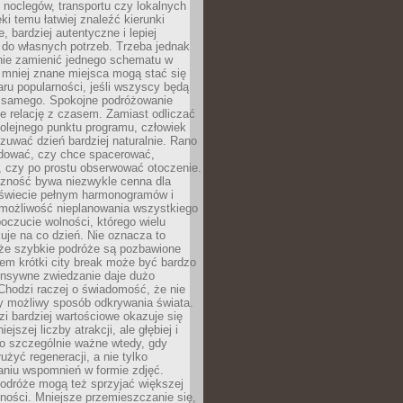
noclegów, transportu czy lokalnych
ęki temu łatwiej znaleźć kierunki
, bardziej autentyczne i lepiej
do własnych potrzeb. Trzeba jednak
nie zamienić jednego schematu w
 mniej znane miejsca mogą stać się
aru popularności, jeśli wszyscy będą
 samego. Spokojne podróżowanie
e relację z czasem. Zamiast odliczać
olejnego punktu programu, człowiek
uwać dzień bardziej naturalnie. Rano
ować, czy chce spacerować,
 czy po prostu obserwować otoczenie.
czność bywa niezwykle cenna dla
 świecie pełnym harmonogramów i
możliwość nieplanowania wszystkiego
poczucie wolności, którego wielu
je na co dzień. Nie oznacza to
 że szybkie podróże są pozbawione
em krótki city break może być bardzo
ensywne zwiedzanie daje dużo
 Chodzi raczej o świadomość, że nie
ny możliwy sposób odkrywania świata.
dzi bardziej wartościowe okazuje się
ejszej liczby atrakcji, ale głębiej i
To szczególnie ważne wtedy, gdy
użyć regeneracji, a nie tylko
aniu wspomnień w formie zdjęć.
podróże mogą też sprzyjać większej
ności. Mniejsze przemieszczanie się,