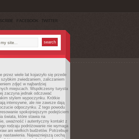
SCRIBE
FACEBOOK
TWITTER
 przez wiele lat kojarzyło się przede
 szybkim zwiedzaniem, zaliczaniem
bieniem zdjęć w najbardziej
nych miejscach. Współczesny turysta
iej zaczyna jednak odczuwać
akim stylem wypoczynku. Krótkie
ją intensywne, ale nie zawsze dają
oczucie odpoczynku. Z tego powodu
eresowanie spokojniejszym podejściem
a świata, które stawia na
ie, uważność i autentyczny kontakt z
ego rodzaju podróżowanie nie wymaga
raw ani wielkich budżetów. Potrzebuje
y nastawienia. Najważniejszą cechą