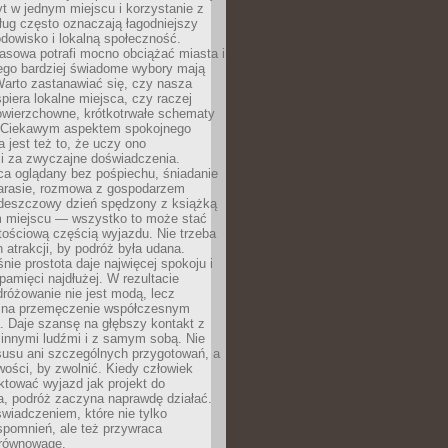
t w jednym miejscu i korzystanie z
ług często oznaczają łagodniejszy
dowisko i lokalną społeczność.
asowa potrafi mocno obciążać miasta i
tego bardziej świadome wybory mają
Warto zastanawiać się, czy nasza
iera lokalne miejsca, czy raczej
wierzchowne, krótkotrwałe schematy
 Ciekawym aspektem spokojnego
 jest też to, że uczy ono
i za zwyczajne doświadczenia.
ca oglądany bez pośpiechu, śniadanie
tarasie, rozmowa z gospodarzem
 deszczowy dzień spędzony z książką
 miejscu — wszystko to może stać
tościową częścią wyjazdu. Nie trzeba
 atrakcji, by podróż była udana.
ie prostota daje najwięcej spokoju i
pamięci najdłużej. W rezultacie
różowanie nie jest modą, lecz
 na przemęczenie współczesnym
. Daje szansę na głębszy kontakt z
 innymi ludźmi i z samym sobą. Nie
usu ani szczególnych przygotowań, a
wości, by zwolnić. Kiedy człowiek
aktować wyjazd jak projekt do
a, podróż zaczyna naprawdę działać.
świadczeniem, które nie tylko
spomnień, ale też przywraca
równowagę.