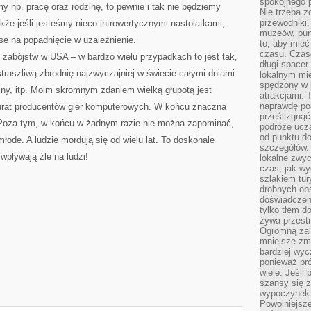
spokojnego p
y np. pracę oraz rodzinę, to pewnie i tak nie będziemy
Nie trzeba 
przewodniki.
kże jeśli jesteśmy nieco introwertycznymi nastolatkami,
muzeów, punk
e na popadnięcie w uzależnienie.
to, aby mie
czasu. Czase
 zabójstw w USA – w bardzo wielu przypadkach to jest tak,
długi spacer
 straszliwą zbrodnię najzwyczajniej w świecie całymi dniami
lokalnym mi
spędzony w k
niny, itp. Moim skromnym zdaniem wielką głupotą jest
atrakcjami.
naprawdę poc
kurat producentów gier komputerowych. W końcu znaczna
prześlizgnąć
 Poza tym, w końcu w żadnym razie nie można zapominać,
podróże uczą
od punktu do
łode. A ludzie mordują się od wielu lat. To doskonale
szczegółów.
wpływają źle na ludzi!
lokalne zwyc
czas, jak w
szlakiem tur
drobnych obs
doświadczeni
tylko tłem d
żywa przestr
Ogromną zal
mniejsze zm
bardziej wy
ponieważ pró
wiele. Jeśli 
szansy się 
wypoczynek 
Powolniejsze