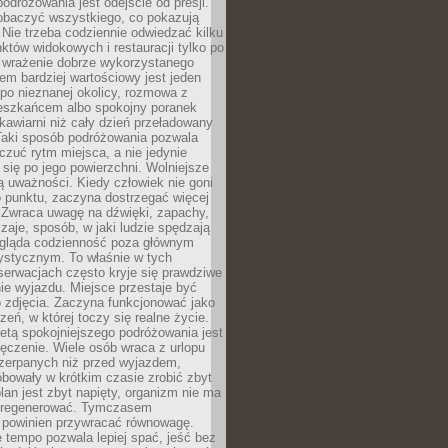
odróżowania jest odejście od presji.
zobaczyć wszystkiego, co pokazują
 Nie trzeba codziennie odwiedzać kilku
tów widokowych i restauracji tylko po
ć wrażenie dobrze wykorzystanego
m bardziej wartościowy jest jeden
 po nieznanej okolicy, rozmowa z
eszkańcem albo spokojny poranek
awiarni niż cały dzień przeładowany
 Taki sposób podróżowania pozwala
zuć rytm miejsca, a nie jedynie
 się po jego powierzchni. Wolniejsze
 uważności. Kiedy człowiek nie goni
 punktu, zaczyna dostrzegać więcej
 Zwraca uwagę na dźwięki, zapachy,
zaje, sposób, w jaki ludzie spędzają
ygląda codzienność poza głównym
ystycznym. To właśnie w tych
erwacjach często kryje się prawdziwe
e wyjazdu. Miejsce przestaje być
o zdjęcia. Zaczyna funkcjonować jako
zeń, w której toczy się realne życie.
etą spokojniejszego podróżowania jest
ęczenie. Wiele osób wraca z urlopu
czerpanych niż przed wyjazdem,
bowały w krótkim czasie zrobić zbyt
plan jest zbyt napięty, organizm nie ma
zregenerować. Tymczasem
powinien przywracać równowagę.
 tempo pozwala lepiej spać, jeść bez