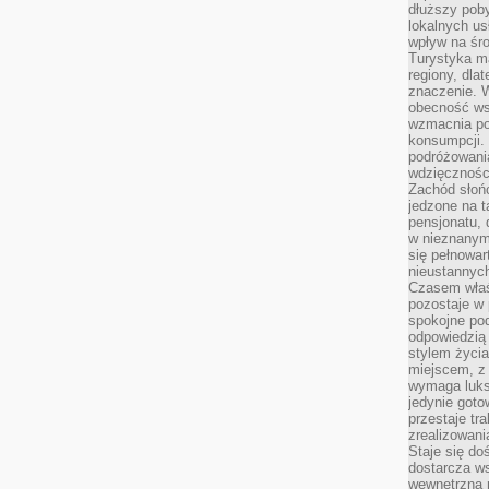
dłuższy poby
lokalnych us
wpływ na śro
Turystyka m
regiony, dla
znaczenie. 
obecność wsp
wzmacnia po
konsumpcji.
podróżowania
wdzięcznośc
Zachód słoń
jedzone na 
pensjonatu,
w nieznanym
się pełnowar
nieustannych
Czasem właśn
pozostaje w 
spokojne pod
odpowiedzią
stylem życia
miejscem, z
wymaga luks
jedynie goto
przestaje tr
zrealizowani
Staje się do
dostarcza w
wewnętrzną 