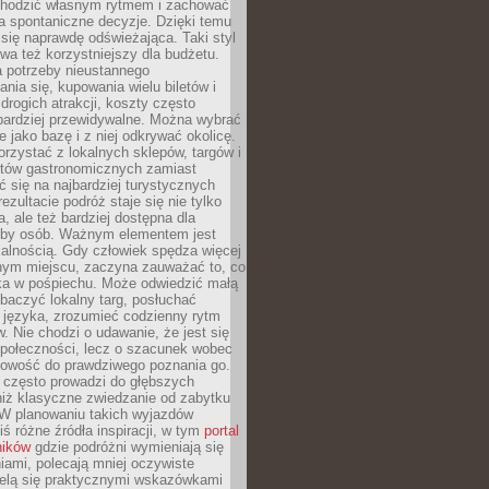
chodzić własnym rytmem i zachować
a spontaniczne decyzje. Dzięki temu
 się naprawdę odświeżająca. Taki styl
a też korzystniejszy dla budżetu.
a potrzeby nieustannego
nia się, kupowania wielu biletów i
drogich atrakcji, koszty często
bardziej przewidywalne. Można wybrać
e jako bazę i z niej odkrywać okolicę.
rzystać z lokalnych sklepów, targów i
tów gastronomicznych zamiast
 się na najbardziej turystycznych
ezultacie podróż staje się nie tylko
a, ale też bardziej dostępna dla
czby osób. Ważnym elementem jest
kalnością. Gdy człowiek spędza więcej
nym miejscu, zaczyna zauważać to, co
a w pośpiechu. Może odwiedzić małą
obaczyć lokalny targ, posłuchać
 języka, zrozumieć codzienny rytm
 Nie chodzi o udawanie, że jest się
społeczności, lecz o szacunek wobec
otowość do prawdziwego poznania go.
 często prowadzi do głębszych
iż klasyczne zwiedzanie od zabytku
 W planowaniu takich wyjazdów
ś różne źródła inspiracji, w tym
portal
ników
gdzie podróżni wymieniają się
ami, polecają mniej oczywiste
zielą się praktycznymi wskazówkami