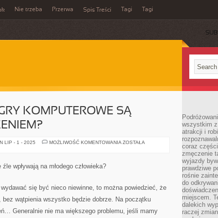
Nie trzeba
Przerwa
Tagi
Tagi
ok
Spis Treści
SUB
GRY KOMPUTEROWE SĄ
Podróżowanie
ŻENIEM?
wszystkim z
atrakcji i ro
rozpoznawal
CZY
LIP - 1 - 2025
MOŻLIWOŚĆ KOMENTOWANIA
ZOSTAŁA
coraz częśc
NAPRAWDĘ
GRY
zmęczenie t
KOMPUTEROWE
wyjazdy bywa
SĄ
e źle wpływają na młodego człowieka?
prawdziwe p
WIELKIM
ZAGROŻENIEM?
rośnie zaint
do odkrywani
wydawać się być nieco niewinne, to można powiedzieć, że
doświadczen
miejscem. T
, bez wątpienia wszystko będzie dobrze. Na początku
dalekich wyp
ń… Generalnie nie ma większego problemu, jeśli mamy
raczej zmian