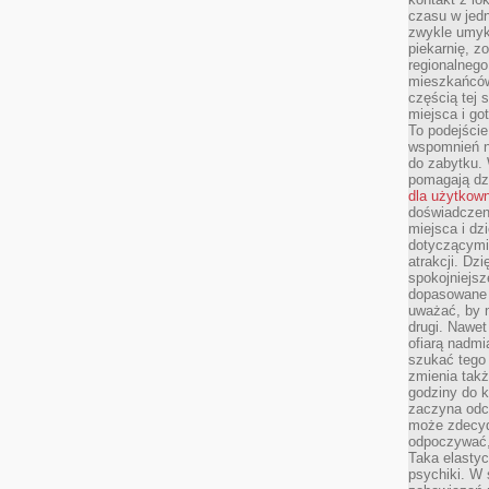
czasu w jed
zwykle umyk
piekarnię, z
regionalnego
mieszkańców.
częścią tej 
miejsca i g
To podejście
wspomnień n
do zabytku.
pomagają dzi
dla użytkow
doświadczeni
miejsca i d
dotyczącymi 
atrakcji. Dzi
spokojniejsze
dopasowane 
uważać, by 
drugi. Nawet
ofiarą nadmi
szukać tego
zmienia takż
godziny do k
zaczyna odcz
może zdecyd
odpoczywać,
Taka elasty
psychiki. W