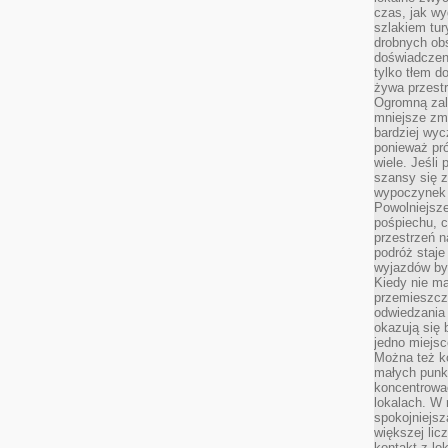
czas, jak w
szlakiem tur
drobnych obs
doświadczeni
tylko tłem d
żywa przestr
Ogromną zal
mniejsze zm
bardziej wy
ponieważ pró
wiele. Jeśli 
szansy się 
wypoczynek 
Powolniejsze
pośpiechu, 
przestrzeń n
podróż staje
wyjazdów byw
Kiedy nie m
przemieszcza
odwiedzania 
okazują się 
jedno miejsc
Można też ko
małych punk
koncentrować
lokalach. W r
spokojniejsz
większej li
kontakt z lo