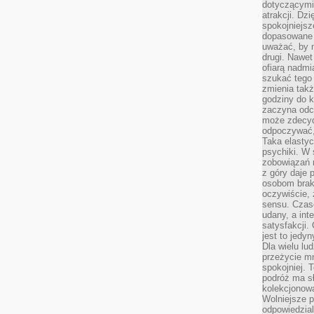
dotyczącymi 
atrakcji. Dzi
spokojniejsze
dopasowane 
uważać, by 
drugi. Nawet
ofiarą nadmi
szukać tego
zmienia takż
godziny do k
zaczyna odcz
może zdecyd
odpoczywać,
Taka elasty
psychiki. W
zobowiązań 
z góry daje 
osobom braku
oczywiście,
sensu. Czas
udany, a int
satysfakcji.
jest to jedy
Dla wielu lu
przeżycie mni
spokojniej. 
podróż ma sł
kolekcjonow
Wolniejsze 
odpowiedzial