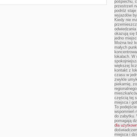
pośpiechu, 
przestrzeń n
podróż staje
wyjazdów byw
Kiedy nie m
przemieszcza
odwiedzania 
okazują się 
jedno miejsc
Można też ko
małych punk
koncentrować
lokalach. W r
spokojniejsz
większej li
kontakt z lo
czasu w jed
zwykle umyk
piekarnię, z
regionalnego
mieszkańców.
częścią tej 
miejsca i g
To podejście
wspomnień n
do zabytku.
pomagają dzi
dla użytkow
doświadczeni
miejsca i d