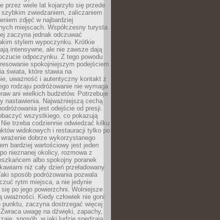
 przez wiele lat kojarzyło się przede
 szybkim zwiedzaniem, zaliczaniem
bieniem zdjęć w najbardziej
nych miejscach. Współczesny turysta
iej zaczyna jednak odczuwać
akim stylem wypoczynku. Krótkie
ją intensywne, ale nie zawsze dają
oczucie odpoczynku. Z tego powodu
eresowanie spokojniejszym podejściem
a świata, które stawia na
ie, uważność i autentyczny kontakt z
ego rodzaju podróżowanie nie wymaga
raw ani wielkich budżetów. Potrzebuje
y nastawienia. Najważniejszą cechą
odróżowania jest odejście od presji.
zobaczyć wszystkiego, co pokazują
 Nie trzeba codziennie odwiedzać kilku
tów widokowych i restauracji tylko po
ć wrażenie dobrze wykorzystanego
m bardziej wartościowy jest jeden
 po nieznanej okolicy, rozmowa z
eszkańcem albo spokojny poranek
awiarni niż cały dzień przeładowany
 Taki sposób podróżowania pozwala
zuć rytm miejsca, a nie jedynie
 się po jego powierzchni. Wolniejsze
 uważności. Kiedy człowiek nie goni
 punktu, zaczyna dostrzegać więcej
 Zwraca uwagę na dźwięki, zapachy,
zaje, sposób, w jaki ludzie spędzają