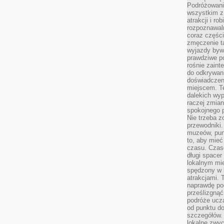
Podróżowanie
wszystkim z
atrakcji i ro
rozpoznawal
coraz częśc
zmęczenie t
wyjazdy bywa
prawdziwe p
rośnie zaint
do odkrywani
doświadczen
miejscem. T
dalekich wyp
raczej zmian
spokojnego p
Nie trzeba 
przewodniki.
muzeów, punk
to, aby mie
czasu. Czase
długi spacer
lokalnym mi
spędzony w k
atrakcjami.
naprawdę poc
prześlizgnąć
podróże uczą
od punktu do
szczegółów.
lokalne zwyc