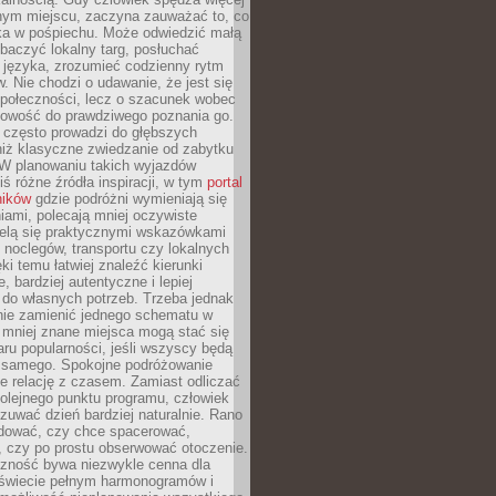
nym miejscu, zaczyna zauważać to, co
a w pośpiechu. Może odwiedzić małą
obaczyć lokalny targ, posłuchać
 języka, zrozumieć codzienny rytm
 Nie chodzi o udawanie, że jest się
społeczności, lecz o szacunek wobec
otowość do prawdziwego poznania go.
 często prowadzi do głębszych
iż klasyczne zwiedzanie od zabytku
 W planowaniu takich wyjazdów
ś różne źródła inspiracji, w tym
portal
ników
gdzie podróżni wymieniają się
ami, polecają mniej oczywiste
zielą się praktycznymi wskazówkami
noclegów, transportu czy lokalnych
ęki temu łatwiej znaleźć kierunki
, bardziej autentyczne i lepiej
do własnych potrzeb. Trzeba jednak
nie zamienić jednego schematu w
 mniej znane miejsca mogą stać się
aru popularności, jeśli wszyscy będą
 samego. Spokojne podróżowanie
e relację z czasem. Zamiast odliczać
olejnego punktu programu, człowiek
uwać dzień bardziej naturalnie. Rano
ować, czy chce spacerować,
 czy po prostu obserwować otoczenie.
czność bywa niezwykle cenna dla
 świecie pełnym harmonogramów i