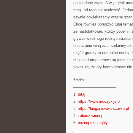
poukładane życie. A więc jeśli mam
mogli od tego się uzależnić. Jedna
pewnie powiększamy własne szans
Chcę również poruszyć tutaj temat
że nastolatkowie, którzy popełnili
grywali w różnego rodzaju strzela
obarczanie winą za strzelaniny a
część graczy to normalne osoby.
iż gierki komputerowe są jeszcze m
pokazuje, że gry komputerowe nie 
źródło:
———————————
1.
tutaj
2.
https://www.moczykije.pl
3.
https://bieganiewwarszawie.pl
4.
zobacz więcej
5.
poznaj szczegóły