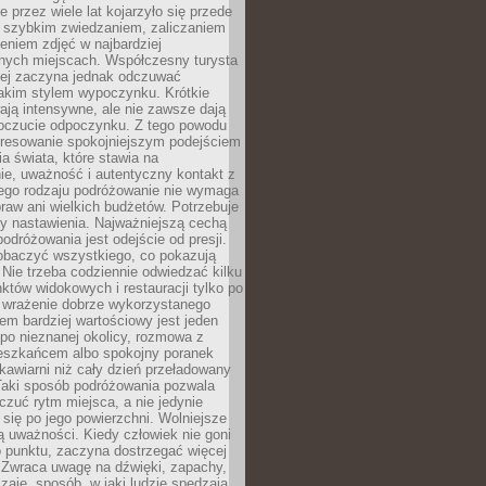
 przez wiele lat kojarzyło się przede
 szybkim zwiedzaniem, zaliczaniem
bieniem zdjęć w najbardziej
nych miejscach. Współczesny turysta
iej zaczyna jednak odczuwać
akim stylem wypoczynku. Krótkie
ją intensywne, ale nie zawsze dają
oczucie odpoczynku. Z tego powodu
eresowanie spokojniejszym podejściem
a świata, które stawia na
ie, uważność i autentyczny kontakt z
ego rodzaju podróżowanie nie wymaga
raw ani wielkich budżetów. Potrzebuje
y nastawienia. Najważniejszą cechą
odróżowania jest odejście od presji.
zobaczyć wszystkiego, co pokazują
 Nie trzeba codziennie odwiedzać kilku
tów widokowych i restauracji tylko po
ć wrażenie dobrze wykorzystanego
m bardziej wartościowy jest jeden
 po nieznanej okolicy, rozmowa z
eszkańcem albo spokojny poranek
awiarni niż cały dzień przeładowany
 Taki sposób podróżowania pozwala
zuć rytm miejsca, a nie jedynie
 się po jego powierzchni. Wolniejsze
 uważności. Kiedy człowiek nie goni
 punktu, zaczyna dostrzegać więcej
 Zwraca uwagę na dźwięki, zapachy,
zaje, sposób, w jaki ludzie spędzają