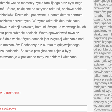
spokojnego p
obrazić ważne momenty życia familijnego oraz cywilnego
Nie trzeba 
przewodniki.
afii. Stare, naklejone na sztywne tekturki, sepiowe odbitki
muzeów, punk
 dziadków. Rzetelnie upozowane, z potomkiem w centrum,
to, aby mie
czasu. Czase
 rodziców chrzestnych. W rzymskokatolickich rodzinach
długi spacer
iowej z okazji pierwszej komunii świętej, a w ewangelickich
lokalnym mi
spędzony w k
jest potwierdzenie pociech. Warto spowodować również
atrakcjami.
naprawdę poc
 dziś dnia w niektórych domach jest zwyczaj wieszania nad
prześlizgnąć
nego małżonków. Pochodzące z okresu międzywojennego
podróże uczą
od punktu do
zaj podobnie. Słusznie powiększone zdjęcia były
szczegółów.
prawiano je w pozłacane ramy ze szkłem i wieszano
lokalne zwyc
czas, jak w
szlakiem tur
drobnych obs
doświadczeni
tylko tłem d
żywa przestr
Ogromną zal
mniejsze zm
bardziej wy
com/spis-tresci
ponieważ pró
wiele. Jeśli 
szansy się 
wypoczynek 
DY SŁUŻBOWE
Powolniejsze