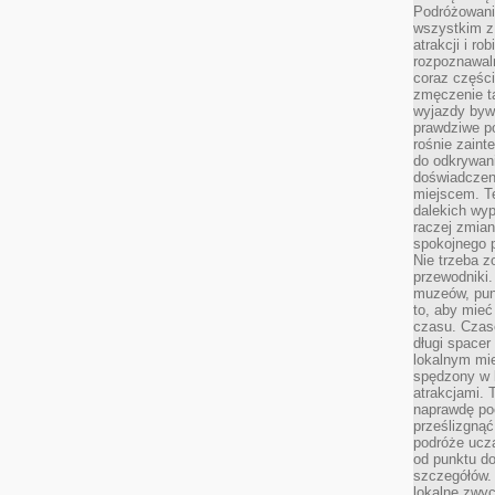
Podróżowanie
wszystkim z
atrakcji i ro
rozpoznawal
coraz częśc
zmęczenie t
wyjazdy bywa
prawdziwe p
rośnie zaint
do odkrywani
doświadczen
miejscem. T
dalekich wyp
raczej zmian
spokojnego p
Nie trzeba 
przewodniki.
muzeów, punk
to, aby mie
czasu. Czase
długi spacer
lokalnym mi
spędzony w k
atrakcjami.
naprawdę poc
prześlizgnąć
podróże uczą
od punktu do
szczegółów.
lokalne zwyc