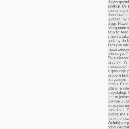
dotyczącymi 
atrakcji. Dzi
spokojniejsze
dopasowane 
uważać, by 
drugi. Nawet
ofiarą nadmi
szukać tego
zmienia takż
godziny do k
zaczyna odcz
może zdecyd
odpoczywać,
Taka elasty
psychiki. W
zobowiązań 
z góry daje 
osobom braku
oczywiście,
sensu. Czas
udany, a int
satysfakcji.
jest to jedy
Dla wielu lu
przeżycie mni
spokojniej. 
podróż ma sł
kolekcjonow
Wolniejsze 
odpowiedzial