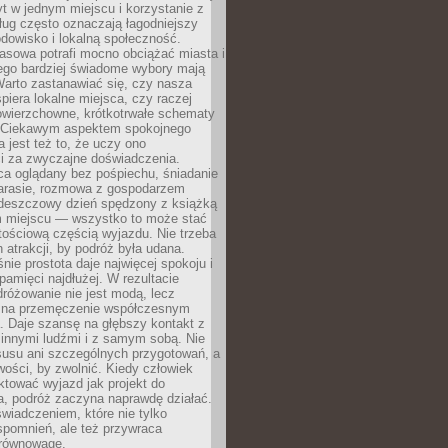
t w jednym miejscu i korzystanie z
ług często oznaczają łagodniejszy
dowisko i lokalną społeczność.
asowa potrafi mocno obciążać miasta i
tego bardziej świadome wybory mają
Warto zastanawiać się, czy nasza
iera lokalne miejsca, czy raczej
wierzchowne, krótkotrwałe schematy
 Ciekawym aspektem spokojnego
 jest też to, że uczy ono
i za zwyczajne doświadczenia.
ca oglądany bez pośpiechu, śniadanie
tarasie, rozmowa z gospodarzem
 deszczowy dzień spędzony z książką
 miejscu — wszystko to może stać
tościową częścią wyjazdu. Nie trzeba
 atrakcji, by podróż była udana.
ie prostota daje najwięcej spokoju i
pamięci najdłużej. W rezultacie
różowanie nie jest modą, lecz
 na przemęczenie współczesnym
. Daje szansę na głębszy kontakt z
 innymi ludźmi i z samym sobą. Nie
usu ani szczególnych przygotowań, a
wości, by zwolnić. Kiedy człowiek
aktować wyjazd jak projekt do
a, podróż zaczyna naprawdę działać.
świadczeniem, które nie tylko
spomnień, ale też przywraca
równowagę.