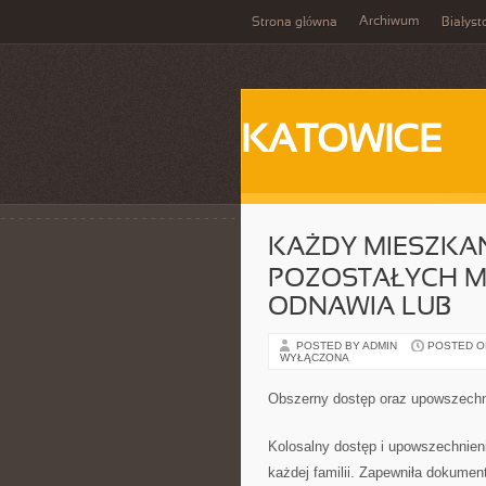
Archiwum
Strona główna
Białyst
KATOWICE
KAŻDY MIESZKANI
POZOSTAŁYCH M
ODNAWIA LUB
POSTED BY ADMIN
POSTED ON 
WYŁĄCZONA
Obszerny dostęp oraz upowszechni
Kolosalny dostęp i upowszechnieni
każdej familii. Zapewniła dokumen