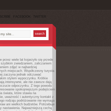
SCRIBE
FACEBOOK
TWITTER
 przez wiele lat kojarzyło się przede
 szybkim zwiedzaniem, zaliczaniem
bieniem zdjęć w najbardziej
nych miejscach. Współczesny turysta
iej zaczyna jednak odczuwać
akim stylem wypoczynku. Krótkie
ją intensywne, ale nie zawsze dają
oczucie odpoczynku. Z tego powodu
eresowanie spokojniejszym podejściem
a świata, które stawia na
ie, uważność i autentyczny kontakt z
ego rodzaju podróżowanie nie wymaga
raw ani wielkich budżetów. Potrzebuje
y nastawienia. Najważniejszą cechą