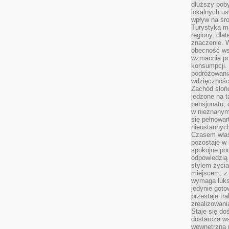
dłuższy poby
lokalnych us
wpływ na śro
Turystyka m
regiony, dla
znaczenie. 
obecność wsp
wzmacnia po
konsumpcji.
podróżowania
wdzięcznośc
Zachód słoń
jedzone na 
pensjonatu,
w nieznanym
się pełnowar
nieustannych
Czasem właśn
pozostaje w 
spokojne pod
odpowiedzią
stylem życia
miejscem, z
wymaga luks
jedynie goto
przestaje tr
zrealizowani
Staje się do
dostarcza w
wewnętrzną 