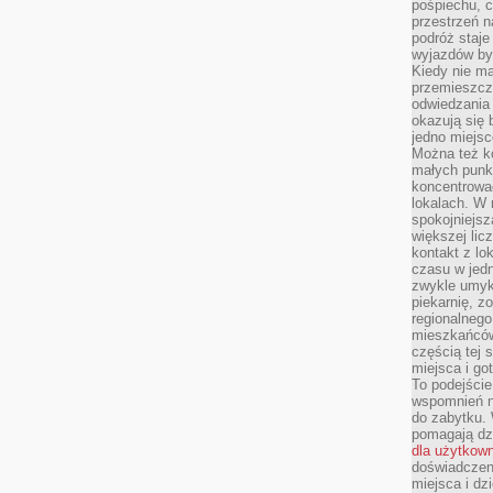
pośpiechu, 
przestrzeń n
podróż staje
wyjazdów byw
Kiedy nie m
przemieszcza
odwiedzania 
okazują się 
jedno miejsc
Można też ko
małych punk
koncentrować
lokalach. W r
spokojniejsz
większej li
kontakt z lo
czasu w jed
zwykle umyk
piekarnię, z
regionalnego
mieszkańców.
częścią tej 
miejsca i g
To podejście
wspomnień n
do zabytku.
pomagają dzi
dla użytkow
doświadczeni
miejsca i d