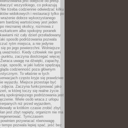
odróżowania jest odejście od presji.
zobaczyć wszystkiego, co pokazują
 Nie trzeba codziennie odwiedzać kilku
tów widokowych i restauracji tylko po
ć wrażenie dobrze wykorzystanego
m bardziej wartościowy jest jeden
 po nieznanej okolicy, rozmowa z
eszkańcem albo spokojny poranek
awiarni niż cały dzień przeładowany
 Taki sposób podróżowania pozwala
zuć rytm miejsca, a nie jedynie
 się po jego powierzchni. Wolniejsze
 uważności. Kiedy człowiek nie goni
 punktu, zaczyna dostrzegać więcej
 Zwraca uwagę na dźwięki, zapachy,
zaje, sposób, w jaki ludzie spędzają
ygląda codzienność poza głównym
ystycznym. To właśnie w tych
erwacjach często kryje się prawdziwe
e wyjazdu. Miejsce przestaje być
o zdjęcia. Zaczyna funkcjonować jako
zeń, w której toczy się realne życie.
etą spokojniejszego podróżowania jest
ęczenie. Wiele osób wraca z urlopu
czerpanych niż przed wyjazdem,
bowały w krótkim czasie zrobić zbyt
plan jest zbyt napięty, organizm nie ma
zregenerować. Tymczasem
powinien przywracać równowagę.
 tempo pozwala lepiej spać, jeść bez