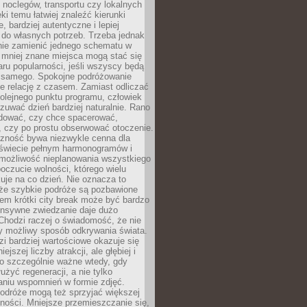
noclegów, transportu czy lokalnych
ęki temu łatwiej znaleźć kierunki
, bardziej autentyczne i lepiej
do własnych potrzeb. Trzeba jednak
nie zamienić jednego schematu w
 mniej znane miejsca mogą stać się
aru popularności, jeśli wszyscy będą
 samego. Spokojne podróżowanie
e relację z czasem. Zamiast odliczać
olejnego punktu programu, człowiek
uwać dzień bardziej naturalnie. Rano
ować, czy chce spacerować,
 czy po prostu obserwować otoczenie.
czność bywa niezwykle cenna dla
 świecie pełnym harmonogramów i
możliwość nieplanowania wszystkiego
poczucie wolności, którego wielu
je na co dzień. Nie oznacza to
 że szybkie podróże są pozbawione
em krótki city break może być bardzo
ensywne zwiedzanie daje dużo
 Chodzi raczej o świadomość, że nie
ny możliwy sposób odkrywania świata.
dzi bardziej wartościowe okazuje się
ejszej liczby atrakcji, ale głębiej i
To szczególnie ważne wtedy, gdy
użyć regeneracji, a nie tylko
aniu wspomnień w formie zdjęć.
podróże mogą też sprzyjać większej
ności. Mniejsze przemieszczanie się,