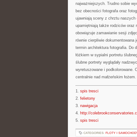
najważniejszych. Trudno sobie wy
bez obecności fotografa oraz fotogr
ujawniają sceny z chrztu naszych
upamiętniają także rodziców oraz
obowiązuje zamawianie sesji zdjęc
równie cierpliwie dokumentowana 
termin architektura fotografia. Do
łóżkiem w sypialni portretu ślub
ślubne portrety wyglądały nadzwyc
wyretuszowane i podkolorowane. O
centralnie nad małżeńskim łożem.
1.
spis tresci
2.
felietony
3.
nawigacja
4.
http://colebrookconservatories.
5.
spis tresci
CATEGORIES:
FLOTY I SAMOCHO