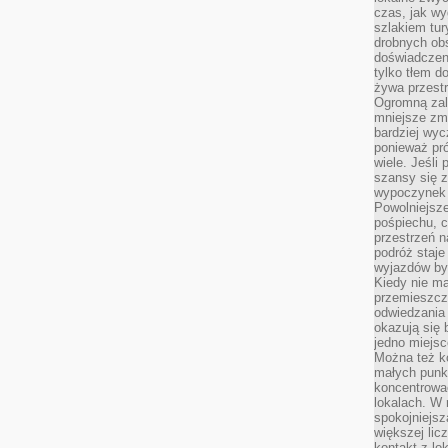
czas, jak w
szlakiem tur
drobnych obs
doświadczeni
tylko tłem d
żywa przestr
Ogromną zal
mniejsze zm
bardziej wy
ponieważ pró
wiele. Jeśli 
szansy się 
wypoczynek 
Powolniejsze
pośpiechu, 
przestrzeń n
podróż staje
wyjazdów byw
Kiedy nie m
przemieszcza
odwiedzania 
okazują się 
jedno miejsc
Można też ko
małych punk
koncentrować
lokalach. W r
spokojniejsz
większej li
kontakt z lo