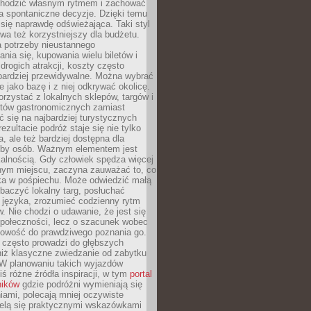
chodzić własnym rytmem i zachować
a spontaniczne decyzje. Dzięki temu
 się naprawdę odświeżająca. Taki styl
a też korzystniejszy dla budżetu.
a potrzeby nieustannego
nia się, kupowania wielu biletów i
drogich atrakcji, koszty często
bardziej przewidywalne. Można wybrać
e jako bazę i z niej odkrywać okolicę.
rzystać z lokalnych sklepów, targów i
tów gastronomicznych zamiast
 się na najbardziej turystycznych
ezultacie podróż staje się nie tylko
a, ale też bardziej dostępna dla
czby osób. Ważnym elementem jest
kalnością. Gdy człowiek spędza więcej
nym miejscu, zaczyna zauważać to, co
a w pośpiechu. Może odwiedzić małą
obaczyć lokalny targ, posłuchać
 języka, zrozumieć codzienny rytm
 Nie chodzi o udawanie, że jest się
społeczności, lecz o szacunek wobec
otowość do prawdziwego poznania go.
 często prowadzi do głębszych
iż klasyczne zwiedzanie od zabytku
 W planowaniu takich wyjazdów
ś różne źródła inspiracji, w tym
portal
ników
gdzie podróżni wymieniają się
ami, polecają mniej oczywiste
zielą się praktycznymi wskazówkami