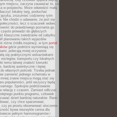
nym miejscu, zaczyna zauważać to, co
a w pośpiechu. Może odwiedzić małą
obaczyć lokalny targ, posłuchać
 języka, zrozumieć codzienny rytm
 Nie chodzi o udawanie, że jest się
społeczności, lecz o szacunek wobec
otowość do prawdziwego poznania go.
 często prowadzi do głębszych
iż klasyczne zwiedzanie od zabytku
 W planowaniu takich wyjazdów
ś różne źródła inspiracji, w tym
portal
ników
gdzie podróżni wymieniają się
ami, polecają mniej oczywiste
zielą się praktycznymi wskazówkami
noclegów, transportu czy lokalnych
ęki temu łatwiej znaleźć kierunki
, bardziej autentyczne i lepiej
do własnych potrzeb. Trzeba jednak
nie zamienić jednego schematu w
 mniej znane miejsca mogą stać się
aru popularności, jeśli wszyscy będą
 samego. Spokojne podróżowanie
e relację z czasem. Zamiast odliczać
olejnego punktu programu, człowiek
uwać dzień bardziej naturalnie. Rano
ować, czy chce spacerować,
 czy po prostu obserwować otoczenie.
czność bywa niezwykle cenna dla
 świecie pełnym harmonogramów i