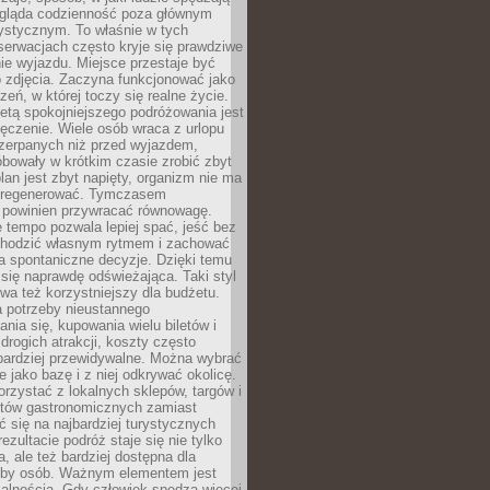
ygląda codzienność poza głównym
ystycznym. To właśnie w tych
erwacjach często kryje się prawdziwe
e wyjazdu. Miejsce przestaje być
o zdjęcia. Zaczyna funkcjonować jako
zeń, w której toczy się realne życie.
etą spokojniejszego podróżowania jest
ęczenie. Wiele osób wraca z urlopu
czerpanych niż przed wyjazdem,
bowały w krótkim czasie zrobić zbyt
plan jest zbyt napięty, organizm nie ma
zregenerować. Tymczasem
powinien przywracać równowagę.
 tempo pozwala lepiej spać, jeść bez
chodzić własnym rytmem i zachować
a spontaniczne decyzje. Dzięki temu
 się naprawdę odświeżająca. Taki styl
a też korzystniejszy dla budżetu.
a potrzeby nieustannego
nia się, kupowania wielu biletów i
drogich atrakcji, koszty często
bardziej przewidywalne. Można wybrać
e jako bazę i z niej odkrywać okolicę.
rzystać z lokalnych sklepów, targów i
tów gastronomicznych zamiast
 się na najbardziej turystycznych
ezultacie podróż staje się nie tylko
a, ale też bardziej dostępna dla
czby osób. Ważnym elementem jest
kalnością. Gdy człowiek spędza więcej