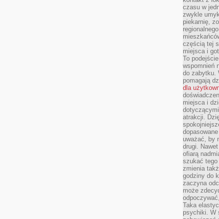
czasu w jed
zwykle umyk
piekarnię, z
regionalnego
mieszkańców.
częścią tej 
miejsca i g
To podejście
wspomnień n
do zabytku.
pomagają dzi
dla użytkow
doświadczeni
miejsca i d
dotyczącymi 
atrakcji. Dzi
spokojniejsze
dopasowane 
uważać, by 
drugi. Nawet
ofiarą nadmi
szukać tego
zmienia takż
godziny do k
zaczyna odcz
może zdecyd
odpoczywać,
Taka elasty
psychiki. W