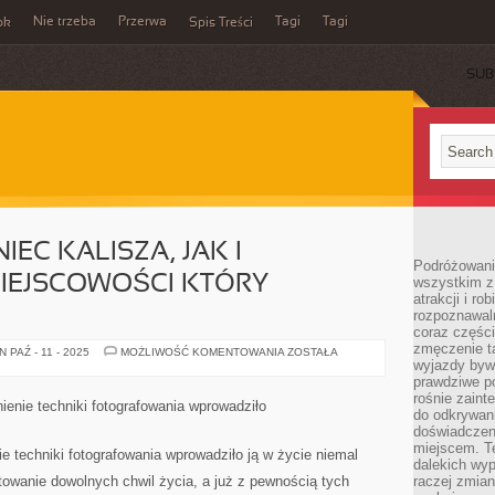
Nie trzeba
Przerwa
Tagi
Tagi
ok
Spis Treści
SUB
EC KALISZA, JAK I
Podróżowanie
IEJSCOWOŚCI KTÓRY
wszystkim z
atrakcji i ro
rozpoznawal
coraz częśc
zmęczenie t
KAŻDY
PAŹ - 11 - 2025
MOŻLIWOŚĆ KOMENTOWANIA
ZOSTAŁA
MIESZKANIEC
wyjazdy bywa
KALISZA,
prawdziwe p
JAK
rośnie zaint
I
enie techniki fotografowania wprowadziło
POZOSTAŁYCH
do odkrywani
MIEJSCOWOŚCI
doświadczen
KTÓRY
miejscem. T
ODNAWIA
e techniki fotografowania wprowadziło ją w życie niemal
LUB
dalekich wyp
towanie dowolnych chwil życia, a już z pewnością tych
raczej zmian