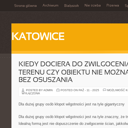
Archiwum
Nie trzeba
Przerwa
Strona główna
Białystok
Sp
KATOWICE
KIEDY DOCIERA DO ZWILGOCEN
TERENU CZY OBIEKTU NIE MOŻNA
BEZ OSUSZANIA
POSTED BY ADMIN
POSTED ON PAŹ - 11 - 2025
MOŻLIWOŚĆ 
WYŁĄCZONA
Dla dużej grupy osób kłopot wilgotności jest na tyle gigantyczny
Dla dużej grupy osób kłopot wilgotności jest na tyle znaczny, że t
Idealną formą jest nie dopuszczenie do zwilgocenie ścian, jakkolw