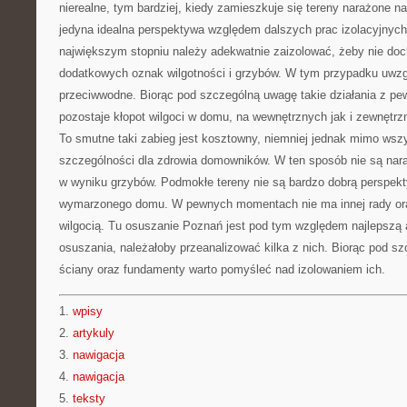
nierealne, tym bardziej, kiedy zamieszkuje się tereny narażone n
jedyna idealna perspektywa względem dalszych prac izolacyjnyc
największym stopniu należy adekwatnie zaizolować, żeby nie do
dodatkowych oznak wilgotności i grzybów. W tym przypadku uwzgl
przeciwwodne. Biorąc pod szczególną uwagę takie działania z pe
pozostaje kłopot wilgoci w domu, na wewnętrznych jak i zewnętrz
To smutne taki zabieg jest kosztowny, niemniej jednak mimo wsz
szczególności dla zdrowia domowników. W ten sposób nie są nara
w wyniku grzybów. Podmokłe tereny nie są bardzo dobrą perspek
wymarzonego domu. W pewnych momentach nie ma innej rady oraz
wilgocią. Tu osuszanie Poznań jest pod tym względem najlepszą 
osuszania, należałoby przeanalizować kilka z nich. Biorąc pod 
ściany oraz fundamenty warto pomyśleć nad izolowaniem ich.
1.
wpisy
2.
artykuly
3.
nawigacja
4.
nawigacja
5.
teksty