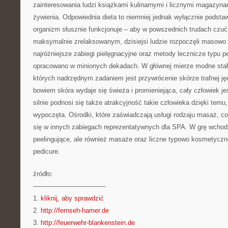
zainteresowania ludzi książkami kulinarnymi i licznymi magazyn
żywienia. Odpowiednia dieta to niemniej jednak wyłącznie podstawa,
organizm słusznie funkcjonuje – aby w powszednich trudach czu
maksymalnie zrelaksowanym, dzisiejsi ludzie rozpoczęli masow
najróżniejsze zabiegi pielęgnacyjne oraz metody lecznicze typu pe
opracowano w minionych dekadach. W głównej mierze modne stał
których nadrzędnym zadaniem jest przywrócenie skórze trafnej jęd
bowiem skóra wydaje się świeża i promieniejąca, cały człowiek j
silnie podnosi się także atrakcyjność takie człowieka dzięki temu,
wypoczęta. Ośrodki, które zaświadczają usługi rodzaju masaż, cor
się w innych zabiegach reprezentatywnych dla SPA. W grę wchodz
peelingujące, ale również masaże oraz liczne typowo kosmetyczne
pedicure.
źródło:
———————————
1.
kliknij, aby sprawdzić
2.
http://fernseh-hamer.de
3.
http://feuerwehr-blankenstein.de