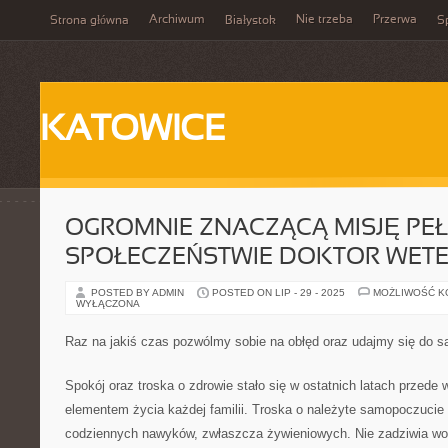
Archiwum
Nie trzeba
Przerwa
Strona główna
Białystok
Sp
KATOWICE
OGROMNIE ZNACZĄCĄ MISJĘ PEŁ
SPOŁECZEŃSTWIE DOKTOR WET
POSTED BY ADMIN
POSTED ON LIP - 29 - 2025
MOŻLIWOŚĆ 
WYŁĄCZONA
Raz na jakiś czas pozwólmy sobie na obłęd oraz udajmy się do 
Spokój oraz troska o zdrowie stało się w ostatnich latach przed
elementem życia każdej familii. Troska o należyte samopoczucie 
codziennych nawyków, zwłaszcza żywieniowych. Nie zadziwia wo