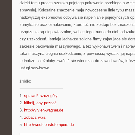
dzięki temu proces szeroko pojętego pakowania przebiega o wiele 
sprawniej. Kolosalne znaczenie mają nowoczesne linie typu masz
nadzwyczaj ekspresowo odbywa się napełnianie pojedynczych op
zamykanie oraz oznakowanie, które też nie zostaje bez znaczeni
urządzenia są niepowtarzalne, wobec tego trudno do nich odszukać
czy uszkodzeń. Istnieją jednakże solidne firmy zajmujące się d
zakresie pakowania maszynowego, a też wykonawstwem i napraw
taka maszyna ulegnie uszkodzeniu, z pewnością wydatki jej napr
jednakże należałoby zwrócić się wtenczas do zawodowców, którz
usługi serwisowe.
źródło:
———————————
1.
sprawdź szczegóły
2.
kliknij, aby poznać
3.
http://vivien-wagner.de
4.
zobacz wpis
5.
http://westcoaststompers.de