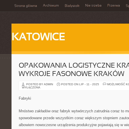
Archiwum
Nie trzeba
Przerwa
Strona główna
Białystok
Sp
KATOWICE
OPAKOWANIA LOGISTYCZNE KR
WYKROJE FASONOWE KRAKÓW
POSTED BY ADMIN
POSTED ON LIP - 11 - 2025
MOŻLIWOŚĆ K
WYŁĄCZONA
Fabryki
Mnóstwo zakładów oraz fabryk wytwórczych zatrudnia coraz to mni
spowodowane przede wszystkim coraz większym stopniem zautom
albowiem nowoczesne urządzenia produkcyjne pojawiają się w wie