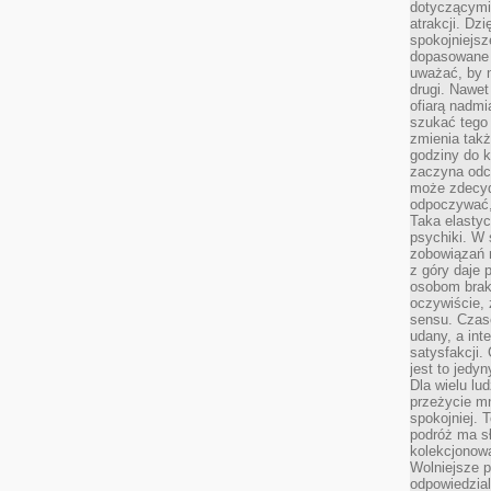
dotyczącymi 
atrakcji. Dzi
spokojniejsze
dopasowane 
uważać, by 
drugi. Nawet
ofiarą nadmi
szukać tego
zmienia takż
godziny do k
zaczyna odcz
może zdecyd
odpoczywać,
Taka elasty
psychiki. W
zobowiązań 
z góry daje 
osobom braku
oczywiście,
sensu. Czas
udany, a int
satysfakcji.
jest to jedy
Dla wielu lu
przeżycie mni
spokojniej. 
podróż ma sł
kolekcjonow
Wolniejsze 
odpowiedzial