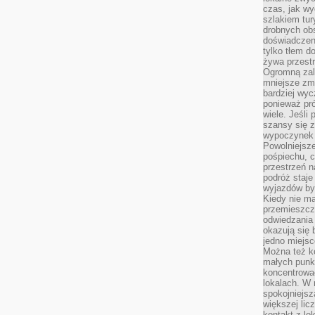
czas, jak w
szlakiem tur
drobnych obs
doświadczeni
tylko tłem d
żywa przestr
Ogromną zal
mniejsze zm
bardziej wy
ponieważ pró
wiele. Jeśli 
szansy się 
wypoczynek 
Powolniejsze
pośpiechu, 
przestrzeń n
podróż staje
wyjazdów byw
Kiedy nie m
przemieszcza
odwiedzania 
okazują się 
jedno miejsc
Można też ko
małych punk
koncentrować
lokalach. W r
spokojniejsz
większej li
kontakt z lo