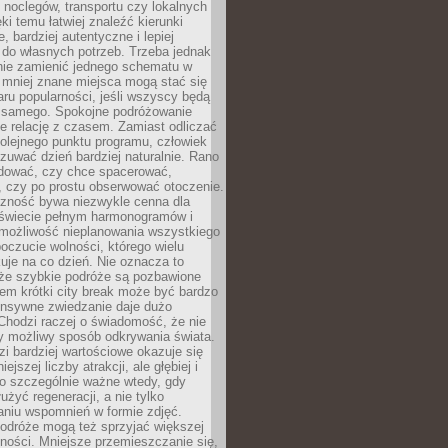
noclegów, transportu czy lokalnych
ęki temu łatwiej znaleźć kierunki
, bardziej autentyczne i lepiej
do własnych potrzeb. Trzeba jednak
nie zamienić jednego schematu w
 mniej znane miejsca mogą stać się
aru popularności, jeśli wszyscy będą
 samego. Spokojne podróżowanie
e relację z czasem. Zamiast odliczać
olejnego punktu programu, człowiek
uwać dzień bardziej naturalnie. Rano
ować, czy chce spacerować,
 czy po prostu obserwować otoczenie.
czność bywa niezwykle cenna dla
 świecie pełnym harmonogramów i
możliwość nieplanowania wszystkiego
poczucie wolności, którego wielu
je na co dzień. Nie oznacza to
 że szybkie podróże są pozbawione
em krótki city break może być bardzo
ensywne zwiedzanie daje dużo
 Chodzi raczej o świadomość, że nie
ny możliwy sposób odkrywania świata.
dzi bardziej wartościowe okazuje się
ejszej liczby atrakcji, ale głębiej i
To szczególnie ważne wtedy, gdy
użyć regeneracji, a nie tylko
aniu wspomnień w formie zdjęć.
podróże mogą też sprzyjać większej
ności. Mniejsze przemieszczanie się,