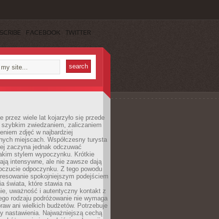
SCRIBE
FACEBOOK
TWITTER
 przez wiele lat kojarzyło się przede
 szybkim zwiedzaniem, zaliczaniem
bieniem zdjęć w najbardziej
nych miejscach. Współczesny turysta
iej zaczyna jednak odczuwać
akim stylem wypoczynku. Krótkie
ją intensywne, ale nie zawsze dają
oczucie odpoczynku. Z tego powodu
eresowanie spokojniejszym podejściem
a świata, które stawia na
ie, uważność i autentyczny kontakt z
ego rodzaju podróżowanie nie wymaga
raw ani wielkich budżetów. Potrzebuje
y nastawienia. Najważniejszą cechą