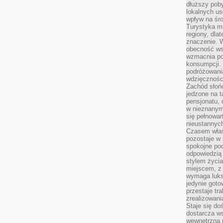
dłuższy poby
lokalnych us
wpływ na śro
Turystyka m
regiony, dla
znaczenie. 
obecność wsp
wzmacnia po
konsumpcji.
podróżowania
wdzięcznośc
Zachód słoń
jedzone na 
pensjonatu,
w nieznanym
się pełnowar
nieustannych
Czasem właśn
pozostaje w 
spokojne pod
odpowiedzią
stylem życia
miejscem, z
wymaga luks
jedynie goto
przestaje tr
zrealizowani
Staje się do
dostarcza w
wewnętrzną 