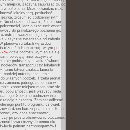
nym miejscu, zaczyna zauważać to, co
a w pośpiechu. Może odwiedzić małą
obaczyć lokalny targ, posłuchać
 języka, zrozumieć codzienny rytm
 Nie chodzi o udawanie, że jest się
społeczności, lecz o szacunek wobec
otowość do prawdziwego poznania go.
 często prowadzi do głębszych
iż klasyczne zwiedzanie od zabytku
 W planowaniu takich wyjazdów
ś różne źródła inspiracji, w tym
portal
ników
gdzie podróżni wymieniają się
ami, polecają mniej oczywiste
zielą się praktycznymi wskazówkami
noclegów, transportu czy lokalnych
ęki temu łatwiej znaleźć kierunki
, bardziej autentyczne i lepiej
do własnych potrzeb. Trzeba jednak
nie zamienić jednego schematu w
 mniej znane miejsca mogą stać się
aru popularności, jeśli wszyscy będą
 samego. Spokojne podróżowanie
e relację z czasem. Zamiast odliczać
olejnego punktu programu, człowiek
uwać dzień bardziej naturalnie. Rano
ować, czy chce spacerować,
 czy po prostu obserwować otoczenie.
czność bywa niezwykle cenna dla
 świecie pełnym harmonogramów i