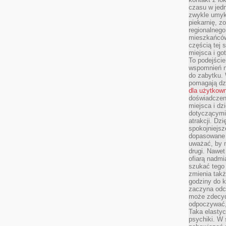
czasu w jed
zwykle umyk
piekarnię, z
regionalnego
mieszkańców.
częścią tej 
miejsca i g
To podejście
wspomnień n
do zabytku.
pomagają dzi
dla użytkow
doświadczeni
miejsca i d
dotyczącymi 
atrakcji. Dzi
spokojniejsze
dopasowane 
uważać, by 
drugi. Nawet
ofiarą nadmi
szukać tego
zmienia takż
godziny do k
zaczyna odcz
może zdecyd
odpoczywać,
Taka elasty
psychiki. W