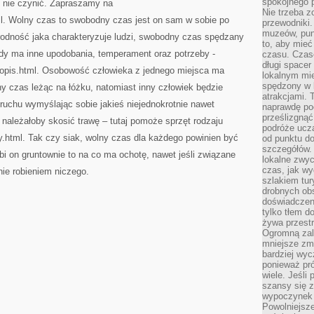
spokojnego p
c nie czynić. Zapraszamy na
Nie trzeba 
tml. Wolny czas to swobodny czas jest on sam w sobie po
przewodniki.
muzeów, punk
rodność jaka charakteryzuje ludzi, swobodny czas spędzany
to, aby mie
żdy ma inne upodobania, temperament oraz potrzeby -
czasu. Czase
długi spacer
l_opis.html. Osobowość człowieka z jednego miejsca ma
lokalnym mi
spędzony w k
czas leżąc na łóżku, natomiast inny człowiek będzie
atrakcjami.
ruchu wymyślając sobie jakieś niejednokrotnie nawet
naprawdę poc
prześlizgnąć
 należałoby skosić trawę – tutaj pomoże sprzęt rodzaju
podróże uczą
ty.html. Tak czy siak, wolny czas dla każdego powinien być
od punktu do
szczegółów.
bi on gruntownie to na co ma ochotę, nawet jeśli związane
lokalne zwyc
czas, jak w
nie robieniem niczego.
szlakiem tur
drobnych obs
doświadczeni
tylko tłem d
żywa przestr
Ogromną zal
mniejsze zm
bardziej wy
ponieważ pró
wiele. Jeśli 
szansy się 
wypoczynek 
Powolniejsze