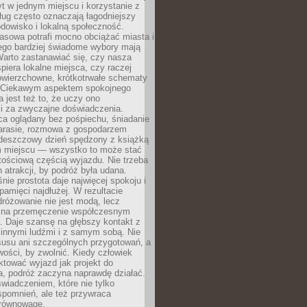
t w jednym miejscu i korzystanie z
ług często oznaczają łagodniejszy
dowisko i lokalną społeczność.
asowa potrafi mocno obciążać miasta i
tego bardziej świadome wybory mają
Warto zastanawiać się, czy nasza
iera lokalne miejsca, czy raczej
wierzchowne, krótkotrwałe schematy
 Ciekawym aspektem spokojnego
 jest też to, że uczy ono
i za zwyczajne doświadczenia.
ca oglądany bez pośpiechu, śniadanie
tarasie, rozmowa z gospodarzem
 deszczowy dzień spędzony z książką
 miejscu — wszystko to może stać
tościową częścią wyjazdu. Nie trzeba
 atrakcji, by podróż była udana.
ie prostota daje najwięcej spokoju i
pamięci najdłużej. W rezultacie
różowanie nie jest modą, lecz
 na przemęczenie współczesnym
. Daje szansę na głębszy kontakt z
 innymi ludźmi i z samym sobą. Nie
usu ani szczególnych przygotowań, a
wości, by zwolnić. Kiedy człowiek
aktować wyjazd jak projekt do
a, podróż zaczyna naprawdę działać.
świadczeniem, które nie tylko
spomnień, ale też przywraca
równowagę.