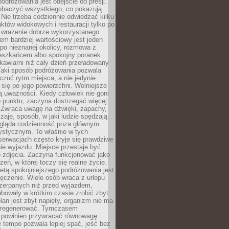
odróżowania jest odejście od presji.
zobaczyć wszystkiego, co pokazują
 Nie trzeba codziennie odwiedzać kilku
tów widokowych i restauracji tylko po
ć wrażenie dobrze wykorzystanego
m bardziej wartościowy jest jeden
 po nieznanej okolicy, rozmowa z
eszkańcem albo spokojny poranek
awiarni niż cały dzień przeładowany
 Taki sposób podróżowania pozwala
zuć rytm miejsca, a nie jedynie
 się po jego powierzchni. Wolniejsze
 uważności. Kiedy człowiek nie goni
 punktu, zaczyna dostrzegać więcej
 Zwraca uwagę na dźwięki, zapachy,
zaje, sposób, w jaki ludzie spędzają
ygląda codzienność poza głównym
ystycznym. To właśnie w tych
erwacjach często kryje się prawdziwe
e wyjazdu. Miejsce przestaje być
o zdjęcia. Zaczyna funkcjonować jako
zeń, w której toczy się realne życie.
etą spokojniejszego podróżowania jest
ęczenie. Wiele osób wraca z urlopu
czerpanych niż przed wyjazdem,
bowały w krótkim czasie zrobić zbyt
plan jest zbyt napięty, organizm nie ma
zregenerować. Tymczasem
powinien przywracać równowagę.
 tempo pozwala lepiej spać, jeść bez