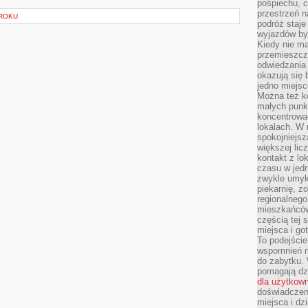
pośpiechu, 
przestrzeń n
ZROKU
podróż staje
wyjazdów byw
Kiedy nie m
przemieszcza
odwiedzania 
okazują się 
jedno miejsc
Można też ko
małych punk
koncentrować
lokalach. W r
spokojniejsz
większej li
kontakt z lo
czasu w jed
zwykle umyk
piekarnię, z
regionalnego
mieszkańców.
częścią tej 
miejsca i g
To podejście
wspomnień n
do zabytku.
pomagają dzi
dla użytkow
doświadczeni
miejsca i d