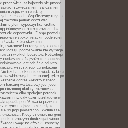
 przez wiele lat kojarzyło się przede
 szybkim zwiedzaniem, zaliczaniem
bieniem zdjęć w najbardziej
nych miejscach. Współczesny turysta
iej zaczyna jednak odczuwać
akim stylem wypoczynku. Krótkie
ją intensywne, ale nie zawsze dają
oczucie odpoczynku. Z tego powodu
eresowanie spokojniejszym podejściem
a świata, które stawia na
ie, uważność i autentyczny kontakt z
ego rodzaju podróżowanie nie wymaga
raw ani wielkich budżetów. Potrzebuje
y nastawienia. Najważniejszą cechą
odróżowania jest odejście od presji.
zobaczyć wszystkiego, co pokazują
 Nie trzeba codziennie odwiedzać kilku
tów widokowych i restauracji tylko po
ć wrażenie dobrze wykorzystanego
m bardziej wartościowy jest jeden
 po nieznanej okolicy, rozmowa z
eszkańcem albo spokojny poranek
awiarni niż cały dzień przeładowany
 Taki sposób podróżowania pozwala
zuć rytm miejsca, a nie jedynie
 się po jego powierzchni. Wolniejsze
 uważności. Kiedy człowiek nie goni
 punktu, zaczyna dostrzegać więcej
 Zwraca uwagę na dźwięki, zapachy,
zaje, sposób, w jaki ludzie spędzają