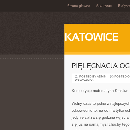
Archiwum
Strona główna
Białyst
KATOWICE
PIĘLĘGNACJA O
POSTED BY ADMIN
POSTED ON 
WYŁĄCZONA
Korepetycje matematyka Kraków
Wolny czas to jedno z najlepszyc
odpowiednio to, na co ma tylko oc
jedynie zbliża się godzina wyjści
się już na samą myśl choćby tego,