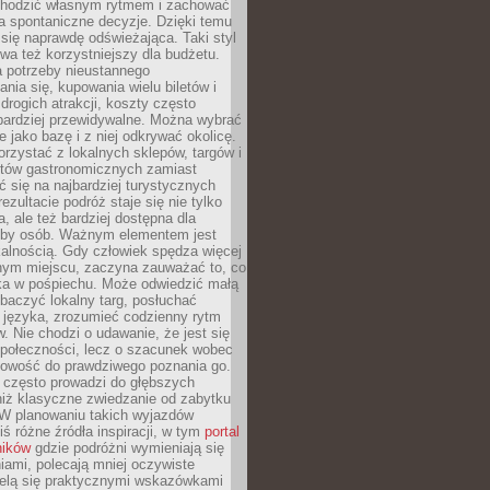
chodzić własnym rytmem i zachować
a spontaniczne decyzje. Dzięki temu
 się naprawdę odświeżająca. Taki styl
a też korzystniejszy dla budżetu.
a potrzeby nieustannego
nia się, kupowania wielu biletów i
drogich atrakcji, koszty często
bardziej przewidywalne. Można wybrać
e jako bazę i z niej odkrywać okolicę.
rzystać z lokalnych sklepów, targów i
tów gastronomicznych zamiast
 się na najbardziej turystycznych
ezultacie podróż staje się nie tylko
a, ale też bardziej dostępna dla
czby osób. Ważnym elementem jest
kalnością. Gdy człowiek spędza więcej
nym miejscu, zaczyna zauważać to, co
a w pośpiechu. Może odwiedzić małą
obaczyć lokalny targ, posłuchać
 języka, zrozumieć codzienny rytm
 Nie chodzi o udawanie, że jest się
społeczności, lecz o szacunek wobec
otowość do prawdziwego poznania go.
 często prowadzi do głębszych
iż klasyczne zwiedzanie od zabytku
 W planowaniu takich wyjazdów
ś różne źródła inspiracji, w tym
portal
ników
gdzie podróżni wymieniają się
ami, polecają mniej oczywiste
zielą się praktycznymi wskazówkami