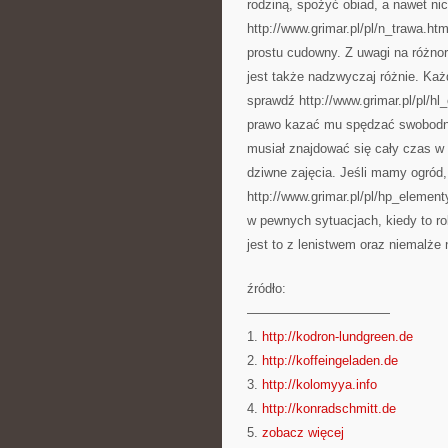
rodziną, spożyć obiad, a nawet ni
http://www.grimar.pl/pl/n_trawa.h
prostu cudowny. Z uwagi na różno
jest także nadzwyczaj różnie. Ka
sprawdź http://www.grimar.pl/pl/h
prawo kazać mu spędzać swobodny 
musiał znajdować się cały czas w 
dziwne zajęcia. Jeśli mamy ogród,
http://www.grimar.pl/pl/hp_elemen
w pewnych sytuacjach, kiedy to ro
jest to z lenistwem oraz niemalże 
źródło:
———————————
1.
http://kodron-lundgreen.de
2.
http://koffeingeladen.de
3.
http://kolomyya.info
4.
http://konradschmitt.de
5.
zobacz więcej