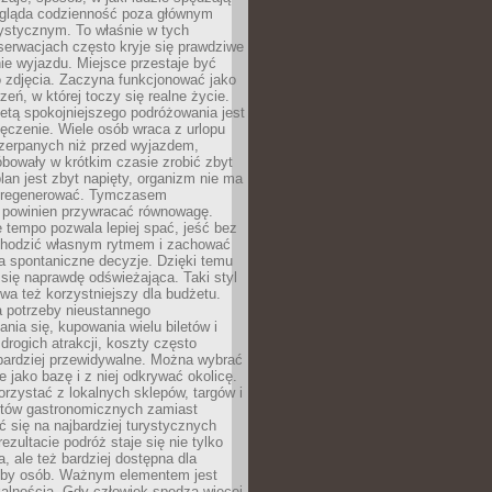
ygląda codzienność poza głównym
ystycznym. To właśnie w tych
erwacjach często kryje się prawdziwe
e wyjazdu. Miejsce przestaje być
o zdjęcia. Zaczyna funkcjonować jako
zeń, w której toczy się realne życie.
etą spokojniejszego podróżowania jest
ęczenie. Wiele osób wraca z urlopu
czerpanych niż przed wyjazdem,
bowały w krótkim czasie zrobić zbyt
plan jest zbyt napięty, organizm nie ma
zregenerować. Tymczasem
powinien przywracać równowagę.
 tempo pozwala lepiej spać, jeść bez
chodzić własnym rytmem i zachować
a spontaniczne decyzje. Dzięki temu
 się naprawdę odświeżająca. Taki styl
a też korzystniejszy dla budżetu.
a potrzeby nieustannego
nia się, kupowania wielu biletów i
drogich atrakcji, koszty często
bardziej przewidywalne. Można wybrać
e jako bazę i z niej odkrywać okolicę.
rzystać z lokalnych sklepów, targów i
tów gastronomicznych zamiast
 się na najbardziej turystycznych
ezultacie podróż staje się nie tylko
a, ale też bardziej dostępna dla
czby osób. Ważnym elementem jest
kalnością. Gdy człowiek spędza więcej