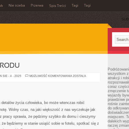
Nie trzeba
Przerwa
Tagi
Tagi
ok
Spis Treści
SUB
GRODU
Podróżowanie
wszystkim z
PIĘLĘGNACJA
SIE - 4 - 2025
MOŻLIWOŚĆ KOMENTOWANIA
ZOSTAŁA
atrakcji i ro
OGRODU
rozpoznawal
coraz częśc
zmęczenie t
wyjazdy bywa
prawdziwe p
h detalów życia człowieka, bo może wtenczas robić
rośnie zaint
do odkrywani
hotę. Wolny czas, na jaki większość z nas wyczekuje jak
doświadczen
a z pracy sprawia, że pędzimy szybko do domu i cieszymy
miejscem. T
dalekich wyp
 że będziemy w stanie usiąść sobie w fotelu, spotkać się z
raczej zmian