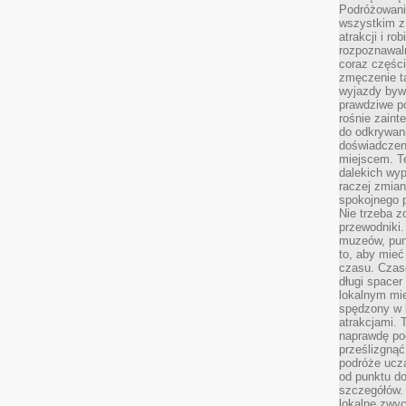
Podróżowanie
wszystkim z
atrakcji i ro
rozpoznawal
coraz częśc
zmęczenie t
wyjazdy bywa
prawdziwe p
rośnie zaint
do odkrywani
doświadczen
miejscem. T
dalekich wyp
raczej zmian
spokojnego p
Nie trzeba 
przewodniki.
muzeów, punk
to, aby mie
czasu. Czase
długi spacer
lokalnym mi
spędzony w k
atrakcjami.
naprawdę poc
prześlizgnąć
podróże uczą
od punktu do
szczegółów.
lokalne zwyc