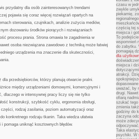
czasu w jed
wis przydatny dla osób zainteresowanych trendami
zwykle umyk
piekarnię, z
czej pojawia się coraz więcej rozwiązań opartych na
regionalnego
temach sterowania, czujnikach, analizie zużycia mediów,
mieszkańców.
częścią tej 
nym dozowaniu środków piorących i rozwiązaniach
miejsca i g
To podejście
ość procesu prania. Strona omawia te zagadnienia w
wspomnień n
nawet osoba niezwiązana zawodowo z techniką może łatwiej
do zabytku.
pomagają dzi
edniego urządzenia ma znaczenie dla skuteczności,
dla użytkow
ania.
doświadczeni
miejsca i d
dotyczącymi 
atrakcji. Dzi
spokojniejsze
la przedsiębiorców, którzy planują otwarcie pralni.
dopasowane 
 różnice między urządzeniami domowymi, komercyjnymi i
uważać, by 
drugi. Nawet
 dlaczego w intensywnej pracy liczy się nie tylko
ofiarą nadmi
łość konstrukcji, szybkość cyklu, ergonomia obsługi,
szukać tego
zmienia takż
części, rodzaj zasilania, poziom automatyzacji oraz
godziny do k
zaczyna odcz
o konkretnego rodzaju tkanin. Taka wiedza ułatwia
może zdecyd
i i pomaga uniknąć kosztownych błędów.
odpoczywać,
Taka elasty
psychiki. W