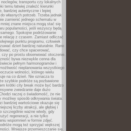
noclegów, transportu czy lokalnych
ęki temu łatwiej znaleźć kierunki
, bardziej autentyczne i lepiej
do własnych potrzeb. Trzeba jednak
nie zamienić jednego schematu w
 mniej znane miejsca mogą stać się
aru popularności, jeśli wszyscy będą
 samego. Spokojne podróżowanie
e relację z czasem. Zamiast odliczać
olejnego punktu programu, człowiek
uwać dzień bardziej naturalnie. Rano
ować, czy chce spacerować,
 czy po prostu obserwować otoczenie.
czność bywa niezwykle cenna dla
 świecie pełnym harmonogramów i
możliwość nieplanowania wszystkiego
poczucie wolności, którego wielu
je na co dzień. Nie oznacza to
 że szybkie podróże są pozbawione
em krótki city break może być bardzo
ensywne zwiedzanie daje dużo
 Chodzi raczej o świadomość, że nie
ny możliwy sposób odkrywania świata.
dzi bardziej wartościowe okazuje się
ejszej liczby atrakcji, ale głębiej i
To szczególnie ważne wtedy, gdy
użyć regeneracji, a nie tylko
aniu wspomnień w formie zdjęć.
podróże mogą też sprzyjać większej
ności. Mniejsze przemieszczanie się,