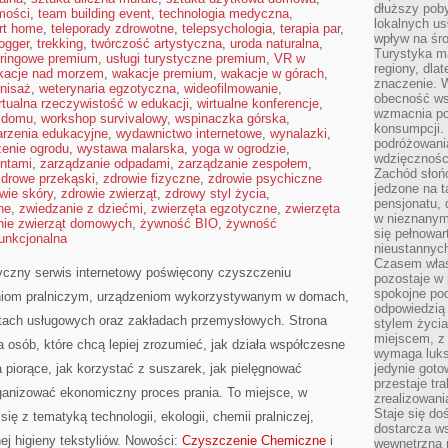
dłuższy poby
omości
,
team building event
,
technologia medyczna
,
lokalnych us
rt home
,
teleporady zdrowotne
,
telepsychologia
,
terapia par
,
wpływ na śro
logger
,
trekking
,
twórczość artystyczna
,
uroda naturalna
,
Turystyka m
eringowe premium
,
usługi turystyczne premium
,
VR w
regiony, dla
kacje nad morzem
,
wakacje premium
,
wakacje w górach
,
znaczenie. 
nisaż
,
weterynaria egzotyczna
,
wideofilmowanie
,
obecność wsp
rtualna rzeczywistość w edukacji
,
wirtualne konferencje
,
wzmacnia po
w domu
,
workshop survivalowy
,
wspinaczka górska
,
konsumpcji.
rzenia edukacyjne
,
wydawnictwo internetowe
,
wynalazki
,
podróżowania
enie ogrodu
,
wystawa malarska
,
yoga w ogrodzie
,
wdzięcznośc
entami
,
zarządzanie odpadami
,
zarządzanie zespołem
,
Zachód słoń
zdrowe przekąski
,
zdrowie fizyczne
,
zdrowie psychiczne
jedzone na 
wie skóry
,
zdrowie zwierząt
,
zdrowy styl życia
,
pensjonatu,
ne
,
zwiedzanie z dziećmi
,
zwierzęta egzotyczne
,
zwierzęta
w nieznanym
nie zwierząt domowych
,
żywność BIO
,
żywność
się pełnowar
unkcjonalna
nieustannych
Czasem właśn
tyczny serwis internetowy poświęcony czyszczeniu
pozostaje w 
spokojne pod
aniom pralniczym, urządzeniom wykorzystywanym w domach,
odpowiedzią
ektach usługowych oraz zakładach przemysłowych. Strona
stylem życia
miejscem, z
a osób, które chcą lepiej zrozumieć, jak działa współczesne
wymaga luks
a piorące, jak korzystać z suszarek, jak pielęgnować
jedynie goto
przestaje tr
rganizować ekonomiczny proces prania. To miejsce, w
zrealizowani
Staje się do
ię z tematyką technologii, ekologii, chemii pralniczej,
dostarcza w
ej higieny tekstyliów. Nowości:
Czyszczenie Chemiczne
i
wewnętrzną 