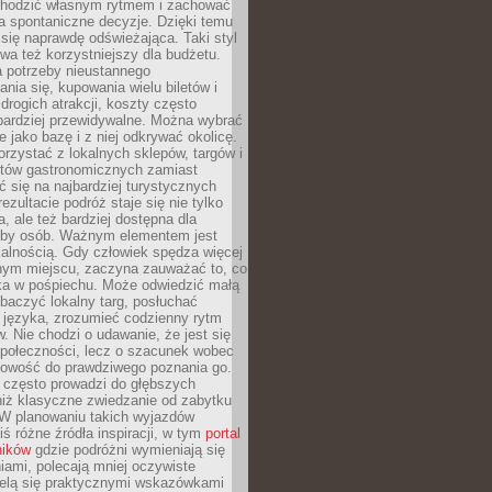
chodzić własnym rytmem i zachować
a spontaniczne decyzje. Dzięki temu
 się naprawdę odświeżająca. Taki styl
a też korzystniejszy dla budżetu.
a potrzeby nieustannego
nia się, kupowania wielu biletów i
drogich atrakcji, koszty często
bardziej przewidywalne. Można wybrać
e jako bazę i z niej odkrywać okolicę.
rzystać z lokalnych sklepów, targów i
tów gastronomicznych zamiast
 się na najbardziej turystycznych
ezultacie podróż staje się nie tylko
a, ale też bardziej dostępna dla
czby osób. Ważnym elementem jest
kalnością. Gdy człowiek spędza więcej
nym miejscu, zaczyna zauważać to, co
a w pośpiechu. Może odwiedzić małą
obaczyć lokalny targ, posłuchać
 języka, zrozumieć codzienny rytm
 Nie chodzi o udawanie, że jest się
społeczności, lecz o szacunek wobec
otowość do prawdziwego poznania go.
 często prowadzi do głębszych
iż klasyczne zwiedzanie od zabytku
 W planowaniu takich wyjazdów
ś różne źródła inspiracji, w tym
portal
ników
gdzie podróżni wymieniają się
ami, polecają mniej oczywiste
zielą się praktycznymi wskazówkami