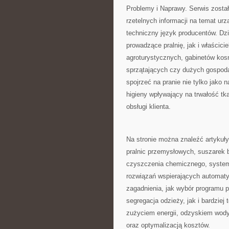
Problemy i Naprawy. Serwis został
rzetelnych informacji na temat urz
techniczny język producentów. Dz
prowadzące pralnię, jak i właścicie
agroturystycznych, gabinetów ko
sprzątających czy dużych gospod
spojrzeć na pranie nie tylko jako 
higieny wpływający na trwałość tka
obsługi klienta.
Na stronie można znaleźć artykuły
pralnic przemysłowych, suszarek 
czyszczenia chemicznego, system
rozwiązań wspierających automatyz
zagadnienia, jak wybór programu p
segregacja odzieży, jak i bardzie
zużyciem energii, odzyskiem wod
oraz optymalizacją kosztów.