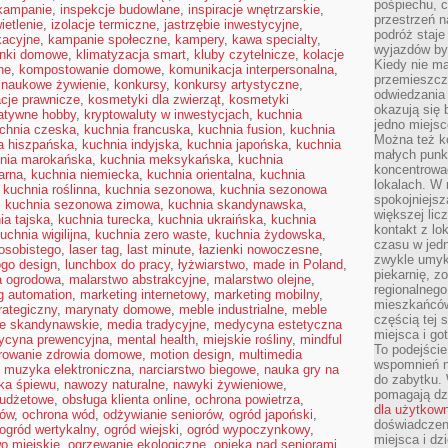
pośpiechu, 
 kampanie
,
inspekcje budowlane
,
inspiracje wnętrzarskie
,
przestrzeń n
ietlenie
,
izolacje termiczne
,
jastrzębie inwestycyjne
,
podróż staje
kacyjne
,
kampanie społeczne
,
kampery
,
kawa specialty
,
wyjazdów byw
onki domowe
,
klimatyzacja smart
,
kluby czytelnicze
,
kolacje
Kiedy nie m
ne
,
kompostowanie domowe
,
komunikacja interpersonalna
,
przemieszcza
 naukowe żywienie
,
konkursy
,
konkursy artystyczne
,
odwiedzania 
acje prawnicze
,
kosmetyki dla zwierząt
,
kosmetyki
okazują się 
atywne hobby
,
kryptowaluty w inwestycjach
,
kuchnia
jedno miejsc
chnia czeska
,
kuchnia francuska
,
kuchnia fusion
,
kuchnia
Można też ko
a hiszpańska
,
kuchnia indyjska
,
kuchnia japońska
,
kuchnia
małych punk
nia marokańska
,
kuchnia meksykańska
,
kuchnia
koncentrować
arna
,
kuchnia niemiecka
,
kuchnia orientalna
,
kuchnia
lokalach. W r
,
kuchnia roślinna
,
kuchnia sezonowa
,
kuchnia sezonowa
spokojniejsz
,
kuchnia sezonowa zimowa
,
kuchnia skandynawska
,
większej li
ia tajska
,
kuchnia turecka
,
kuchnia ukraińska
,
kuchnia
kontakt z lo
uchnia wigilijna
,
kuchnia zero waste
,
kuchnia żydowska
,
czasu w jed
osobistego
,
laser tag
,
last minute
,
łazienki nowoczesne
,
zwykle umyk
ogo design
,
lunchbox do pracy
,
łyżwiarstwo
,
made in Poland
,
piekarnię, z
a ogrodowa
,
malarstwo abstrakcyjne
,
malarstwo olejne
,
regionalnego
g automation
,
marketing internetowy
,
marketing mobilny
,
mieszkańców.
rategiczny
,
marynaty domowe
,
meble industrialne
,
meble
częścią tej 
e skandynawskie
,
media tradycyjne
,
medycyna estetyczna
miejsca i g
ycyna prewencyjna
,
mental health
,
miejskie rośliny
,
mindful
To podejście
rowanie zdrowia domowe
,
motion design
,
multimedia
wspomnień n
,
muzyka elektroniczna
,
narciarstwo biegowe
,
nauka gry na
do zabytku.
ka śpiewu
,
nawozy naturalne
,
nawyki żywieniowe
,
pomagają dzi
budżetowe
,
obsługa klienta online
,
ochrona powietrza
,
dla użytkow
mów
,
ochrona wód
,
odżywianie seniorów
,
ogród japoński
,
doświadczeni
ogród wertykalny
,
ogród wiejski
,
ogród wypoczynkowy
,
miejsca i d
o miejskie
,
ogrzewanie ekologiczne
,
opieka nad seniorami
,