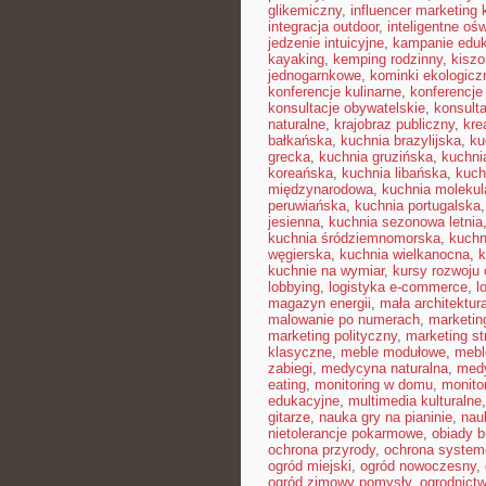
glikemiczny
,
influencer marketing
integracja outdoor
,
inteligentne ośw
jedzenie intuicyjne
,
kampanie edu
kayaking
,
kemping rodzinny
,
kisz
jednogarnkowe
,
kominki ekologicz
konferencje kulinarne
,
konferencje
konsultacje obywatelskie
,
konsult
naturalne
,
krajobraz publiczny
,
kre
bałkańska
,
kuchnia brazylijska
,
ku
grecka
,
kuchnia gruzińska
,
kuchni
koreańska
,
kuchnia libańska
,
kuch
międzynarodowa
,
kuchnia molekul
peruwiańska
,
kuchnia portugalska
jesienna
,
kuchnia sezonowa letnia
kuchnia śródziemnomorska
,
kuchn
węgierska
,
kuchnia wielkanocna
,
k
kuchnie na wymiar
,
kursy rozwoju 
lobbying
,
logistyka e-commerce
,
l
magazyn energii
,
mała architektur
malowanie po numerach
,
marketin
marketing polityczny
,
marketing st
klasyczne
,
meble modułowe
,
mebl
zabiegi
,
medycyna naturalna
,
med
eating
,
monitoring w domu
,
monito
edukacyjne
,
multimedia kulturalne
gitarze
,
nauka gry na pianinie
,
nau
nietolerancje pokarmowe
,
obiady 
ochrona przyrody
,
ochrona syste
ogród miejski
,
ogród nowoczesny
,
ogród zimowy pomysły
,
ogrodnictw