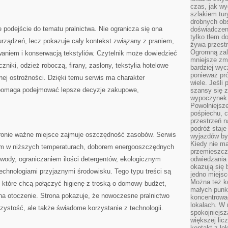
czas, jak w
szlakiem tur
drobnych obs
ie podejście do tematu pralnictwa. Nie ogranicza się ona
doświadczeni
tylko tłem d
rządzeń, lecz pokazuje cały kontekst związany z praniem,
żywa przestr
Ogromną zal
niem i konserwacją tekstyliów. Czytelnik może dowiedzieć
mniejsze zm
ęczniki, odzież roboczą, firany, zasłony, tekstylia hotelowe
bardziej wy
ponieważ pró
ej ostrożności. Dzięki temu serwis ma charakter
wiele. Jeśli 
 pomaga podejmować lepsze decyzje zakupowe,
szansy się 
wypoczynek 
Powolniejsze
pośpiechu, 
przestrzeń n
podróż staje
tronie ważne miejsce zajmuje oszczędność zasobów. Serwis
wyjazdów byw
Kiedy nie m
em w niższych temperaturach, doborem energooszczędnych
przemieszcza
wody, ograniczaniem ilości detergentów, ekologicznym
odwiedzania 
okazują się 
hnologiami przyjaznymi środowisku. Tego typu treści są
jedno miejsc
Można też ko
 które chcą połączyć higienę z troską o domowy budżet,
małych punk
na otoczenie. Strona pokazuje, że nowoczesne pralnictwo
koncentrować
lokalach. W r
czystość, ale także świadome korzystanie z technologii.
spokojniejsz
większej li
kontakt z lo