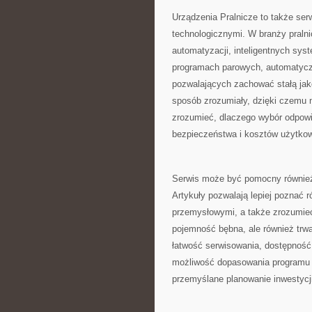
Urządzenia Pralnicze to także ser
technologicznymi. W branży pralni
automatyzacji, inteligentnych sys
programach parowych, automatycz
pozwalających zachować stałą jak
sposób zrozumiały, dzięki czemu 
zrozumieć, dlaczego wybór odpowi
bezpieczeństwa i kosztów użytkow
Serwis może być pomocny również d
Artykuły pozwalają lepiej poznać
przemysłowymi, a także zrozumieć,
pojemność bębna, ale również trwa
łatwość serwisowania, dostępność 
możliwość dopasowania programu d
przemyślane planowanie inwestycj