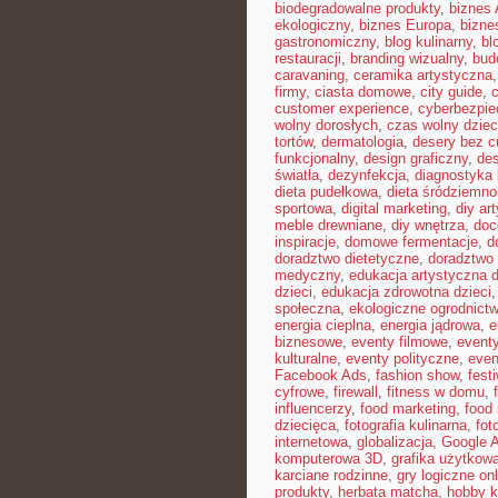
biodegradowalne produkty
,
biznes 
ekologiczny
,
biznes Europa
,
bizne
gastronomiczny
,
blog kulinarny
,
bl
restauracji
,
branding wizualny
,
bud
caravaning
,
ceramika artystyczna
firmy
,
ciasta domowe
,
city guide
,
customer experience
,
cyberbezpi
wolny dorosłych
,
czas wolny dziec
tortów
,
dermatologia
,
desery bez c
funkcjonalny
,
design graficzny
,
de
światła
,
dezynfekcja
,
diagnostyka 
dieta pudełkowa
,
dieta śródziemn
sportowa
,
digital marketing
,
diy ar
meble drewniane
,
diy wnętrza
,
doc
inspiracje
,
domowe fermentacje
,
d
doradztwo dietetyczne
,
doradztwo 
medyczny
,
edukacja artystyczna d
dzieci
,
edukacja zdrowotna dzieci
społeczna
,
ekologiczne ogrodnict
energia cieplna
,
energia jądrowa
,
e
biznesowe
,
eventy filmowe
,
eventy
kulturalne
,
eventy polityczne
,
even
Facebook Ads
,
fashion show
,
fest
cyfrowe
,
firewall
,
fitness w domu
,
influencerzy
,
food marketing
,
food 
dziecięca
,
fotografia kulinarna
,
fot
internetowa
,
globalizacja
,
Google 
komputerowa 3D
,
grafika użytkow
karciane rodzinne
,
gry logiczne onl
produkty
,
herbata matcha
,
hobby k