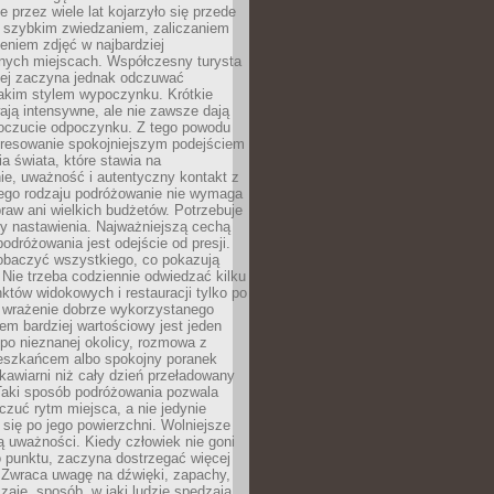
 przez wiele lat kojarzyło się przede
 szybkim zwiedzaniem, zaliczaniem
bieniem zdjęć w najbardziej
nych miejscach. Współczesny turysta
iej zaczyna jednak odczuwać
akim stylem wypoczynku. Krótkie
ją intensywne, ale nie zawsze dają
oczucie odpoczynku. Z tego powodu
eresowanie spokojniejszym podejściem
a świata, które stawia na
ie, uważność i autentyczny kontakt z
ego rodzaju podróżowanie nie wymaga
raw ani wielkich budżetów. Potrzebuje
y nastawienia. Najważniejszą cechą
odróżowania jest odejście od presji.
zobaczyć wszystkiego, co pokazują
 Nie trzeba codziennie odwiedzać kilku
tów widokowych i restauracji tylko po
ć wrażenie dobrze wykorzystanego
m bardziej wartościowy jest jeden
 po nieznanej okolicy, rozmowa z
eszkańcem albo spokojny poranek
awiarni niż cały dzień przeładowany
 Taki sposób podróżowania pozwala
zuć rytm miejsca, a nie jedynie
 się po jego powierzchni. Wolniejsze
 uważności. Kiedy człowiek nie goni
 punktu, zaczyna dostrzegać więcej
 Zwraca uwagę na dźwięki, zapachy,
zaje, sposób, w jaki ludzie spędzają