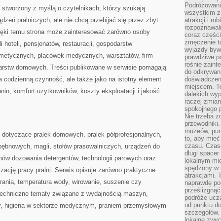
Podróżowanie
 stworzony z myślą o czytelnikach, którzy szukają
wszystkim z
ądzeń pralniczych, ale nie chcą przebijać się przez zbyt
atrakcji i ro
rozpoznawal
ięki temu strona może zainteresować zarówno osoby
coraz częśc
zmęczenie t
li hoteli, pensjonatów, restauracji, gospodarstw
wyjazdy bywa
smetycznych, placówek medycznych, warsztatów, firm
prawdziwe p
rośnie zaint
arstw domowych. Treści publikowane w serwisie pomagają
do odkrywani
na codzienną czynność, ale także jako na istotny element
doświadczen
miejscem. T
nin, komfort użytkowników, koszty eksploatacji i jakość
dalekich wyp
raczej zmian
spokojnego p
Nie trzeba 
przewodniki.
muzeów, punk
 dotyczące pralek domowych, pralek półprofesjonalnych,
to, aby mie
czasu. Czase
bębnowych, magli, stołów prasowalniczych, urządzeń do
długi spacer
ów dozowania detergentów, technologii parowych oraz
lokalnym mi
spędzony w k
ację pracy pralni. Serwis opisuje zarówno praktyczne
atrakcjami.
rania, temperatura wody, wirowanie, suszenie czy
naprawdę poc
prześlizgnąć
j techniczne tematy związane z wydajnością maszyn,
podróże uczą
od punktu do
y, higieną w sektorze medycznym, praniem przemysłowym
szczegółów.
lokalne zwyc