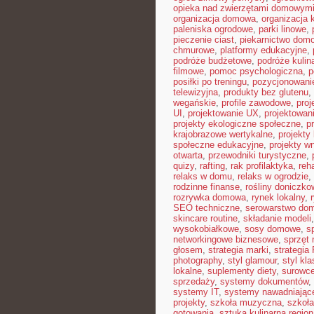
opieka nad zwierzętami domowym
organizacja domowa
,
organizacja 
paleniska ogrodowe
,
parki linowe
,
pieczenie ciast
,
piekarnictwo dom
chmurowe
,
platformy edukacyjne
,
podróże budżetowe
,
podróże kulin
filmowe
,
pomoc psychologiczna
,
p
posiłki po treningu
,
pozycjonowanie
telewizyjna
,
produkty bez glutenu
,
wegańskie
,
profile zawodowe
,
proj
UI
,
projektowanie UX
,
projektowan
projekty ekologiczne społeczne
,
p
krajobrazowe wertykalne
,
projekty 
społeczne edukacyjne
,
projekty w
otwarta
,
przewodniki turystyczne
,
quizy
,
rafting
,
rak profilaktyka
,
reh
relaks w domu
,
relaks w ogrodzie
,
rodzinne finanse
,
rośliny doniczko
rozrywka domowa
,
rynek lokalny
,
SEO techniczne
,
serowarstwo do
skincare routine
,
składanie modeli
wysokobiałkowe
,
sosy domowe
,
s
networkingowe biznesowe
,
sprzęt
głosem
,
strategia marki
,
strategia
photography
,
styl glamour
,
styl kl
lokalne
,
suplementy diety
,
surowce
sprzedaży
,
systemy dokumentów
,
systemy IT
,
systemy nawadniając
projekty
,
szkoła muzyczna
,
szkoła
gotowania
,
sztuka kulinarna region