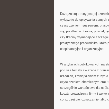
Dużą zaletą strony jest jej szerok
wyłącznie do opisywania samych u
czyszczeniem, suszeniem, prasowa
się, jak dbać o ubrania, pościel, r
czy tkaniny wymagające szczególn
praktycznego przewodnika, która
eksploatacyjne i organizacyjne.
W artykułach publikowanych na s
porusza tematy związane z prani
urządzeń, zmniejszaniem zużycia 
czyszczeniem chemicznym oraz tec
szczególnie wartościowe dla osób,
koszty prowadzenia firmy i wpływ 
coraz częściej oznacza nie tylko 