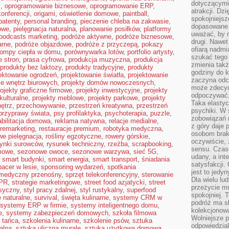
dotyczącymi 
i
,
oprogramowanie biznesowe
,
oprogramowanie ERP
,
atrakcji. Dzi
konferencji
,
origami
,
oświetlenie domowe
,
paintball
,
spokojniejsze
patenty
,
personal branding
,
pieczenie chleba na zakwasie
,
dopasowane 
owe
,
pielęgnacja naturalna
,
planowanie posiłków
,
platformy
uważać, by 
podcasts marketing
,
podróże aktywne
,
podróże biznesowe
,
drugi. Nawet
arne
,
podróże objazdowe
,
podróże z przyczepą
,
pokazy
ofiarą nadmi
ompy ciepła w domu
,
porównywarka lotów
,
portfolio artysty
,
szukać tego
 stron
,
prasa cyfrowa
,
produkcja muzyczna
,
produkcja
zmienia takż
produkty bez laktozy
,
produkty tradycyjne
,
produkty
godziny do k
ektowanie ogrodzeń
,
projektowanie światła
,
projektowanie
zaczyna odcz
ie wnętrz biurowych
,
projekty domów nowoczesnych
,
może zdecyd
rojekty graficzne firmowe
,
projekty inwestycyjne
,
projekty
odpoczywać,
kulturalne
,
projekty meblowe
,
projekty parkowe
,
projekty
Taka elasty
nętrz
,
przechowywanie
,
przestrzeń kreatywna
,
przestrzeń
psychiki. W
przyprawy świata
,
psy profilaktyka
,
psychoterapia
,
puzzle
,
zobowiązań 
abilitacja domowa
,
reklama natywna
,
relacje medialne
,
z góry daje 
remarketing
,
restauracje premium
,
robotyka medyczna
,
osobom braku
we pielęgnacja
,
rośliny egzotyczne
,
rowery górskie
,
oczywiście,
rynki surowców
,
rysunek techniczny
,
rzeźba
,
scrapbooking
,
sensu. Czas
mowe
,
sezonowe owoce
,
sezonowe warzywa
,
sieć 5G
,
udany, a int
,
smart budynki
,
smart energia
,
smart transport
,
śniadania
satysfakcji.
pacer w lesie
,
sponsoring wydarzeń
,
spotkania
jest to jedy
 medyczny przenośny
,
sprzęt telekonferencyjny
,
sterowanie
Dla wielu lu
 PR
,
strategie marketingowe
,
street food azjatycki
,
street
przeżycie mni
asyczny
,
styl pracy zdalnej
,
styl rustykalny
,
superfood
spokojniej. 
 naturalne
,
survival
,
święta kulinarne
,
systemy CRM w
podróż ma sł
systemy ERP w firmie
,
systemy inteligentnego domu
,
kolekcjonow
e
,
systemy zabezpieczeń domowych
,
szkoła filmowa
Wolniejsze 
 tańca
,
szkolenia kulinarne
,
szkolenie psów
,
sztuka
odpowiedzial
alna
,
sztuka uliczna murale
,
sztuka użytkowa domowa
,