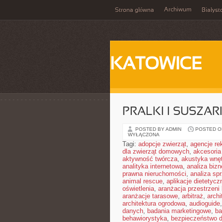
Archiwum
Strona główna
Białyst
KATOWICE
PRALKI I SUSZAR
POSTED BY ADMIN
POSTED ON
WYŁĄCZONA
Tagi:
adopcje zwierząt
,
agencje r
dla zwierząt domowych
,
akcesoria
aktywność twórcza
,
akustyka wnę
analityka internetowa
,
analiza biz
prawna nieruchomości
,
analiza sp
animal rescue
,
aplikacje dietetycz
oświetlenia
,
aranżacja przestrzeni 
aranżacje tarasowe
,
arbitraż
,
archi
architektura ogrodowa
,
audioguide
danych
,
badania marketingowe
,
ba
behawiorystyka
,
bezpieczeństwo