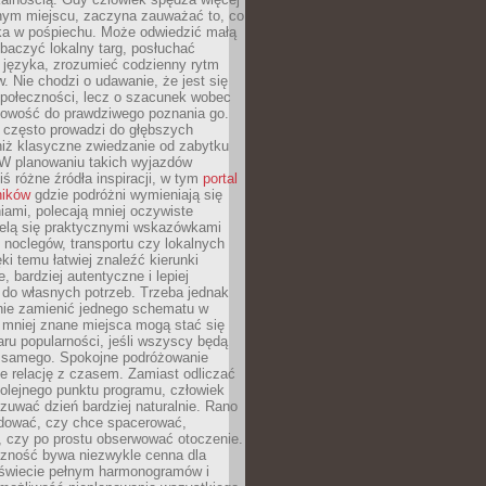
nym miejscu, zaczyna zauważać to, co
a w pośpiechu. Może odwiedzić małą
obaczyć lokalny targ, posłuchać
 języka, zrozumieć codzienny rytm
 Nie chodzi o udawanie, że jest się
społeczności, lecz o szacunek wobec
otowość do prawdziwego poznania go.
 często prowadzi do głębszych
iż klasyczne zwiedzanie od zabytku
 W planowaniu takich wyjazdów
ś różne źródła inspiracji, w tym
portal
ników
gdzie podróżni wymieniają się
ami, polecają mniej oczywiste
zielą się praktycznymi wskazówkami
noclegów, transportu czy lokalnych
ęki temu łatwiej znaleźć kierunki
, bardziej autentyczne i lepiej
do własnych potrzeb. Trzeba jednak
nie zamienić jednego schematu w
 mniej znane miejsca mogą stać się
aru popularności, jeśli wszyscy będą
 samego. Spokojne podróżowanie
e relację z czasem. Zamiast odliczać
olejnego punktu programu, człowiek
uwać dzień bardziej naturalnie. Rano
ować, czy chce spacerować,
 czy po prostu obserwować otoczenie.
czność bywa niezwykle cenna dla
 świecie pełnym harmonogramów i