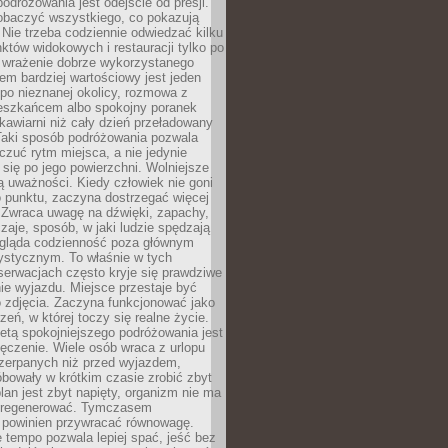
odróżowania jest odejście od presji.
zobaczyć wszystkiego, co pokazują
 Nie trzeba codziennie odwiedzać kilku
tów widokowych i restauracji tylko po
ć wrażenie dobrze wykorzystanego
m bardziej wartościowy jest jeden
 po nieznanej okolicy, rozmowa z
eszkańcem albo spokojny poranek
awiarni niż cały dzień przeładowany
 Taki sposób podróżowania pozwala
zuć rytm miejsca, a nie jedynie
 się po jego powierzchni. Wolniejsze
 uważności. Kiedy człowiek nie goni
 punktu, zaczyna dostrzegać więcej
 Zwraca uwagę na dźwięki, zapachy,
zaje, sposób, w jaki ludzie spędzają
ygląda codzienność poza głównym
ystycznym. To właśnie w tych
erwacjach często kryje się prawdziwe
e wyjazdu. Miejsce przestaje być
o zdjęcia. Zaczyna funkcjonować jako
zeń, w której toczy się realne życie.
etą spokojniejszego podróżowania jest
ęczenie. Wiele osób wraca z urlopu
czerpanych niż przed wyjazdem,
bowały w krótkim czasie zrobić zbyt
plan jest zbyt napięty, organizm nie ma
zregenerować. Tymczasem
powinien przywracać równowagę.
 tempo pozwala lepiej spać, jeść bez