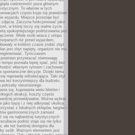
ygląda codzienność poza głównym
ystycznym. To właśnie w tych
erwacjach często kryje się prawdziwe
e wyjazdu. Miejsce przestaje być
o zdjęcia. Zaczyna funkcjonować jako
zeń, w której toczy się realne życie.
etą spokojniejszego podróżowania jest
ęczenie. Wiele osób wraca z urlopu
czerpanych niż przed wyjazdem,
bowały w krótkim czasie zrobić zbyt
plan jest zbyt napięty, organizm nie ma
zregenerować. Tymczasem
powinien przywracać równowagę.
 tempo pozwala lepiej spać, jeść bez
chodzić własnym rytmem i zachować
a spontaniczne decyzje. Dzięki temu
 się naprawdę odświeżająca. Taki styl
a też korzystniejszy dla budżetu.
a potrzeby nieustannego
nia się, kupowania wielu biletów i
drogich atrakcji, koszty często
bardziej przewidywalne. Można wybrać
e jako bazę i z niej odkrywać okolicę.
rzystać z lokalnych sklepów, targów i
tów gastronomicznych zamiast
 się na najbardziej turystycznych
ezultacie podróż staje się nie tylko
a, ale też bardziej dostępna dla
czby osób. Ważnym elementem jest
kalnością. Gdy człowiek spędza więcej