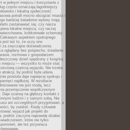
t w jednym miejscu i korzystanie z
ług często oznaczają łagodniejszy
dowisko i lokalną społeczność.
asowa potrafi mocno obciążać miasta i
tego bardziej świadome wybory mają
Warto zastanawiać się, czy nasza
iera lokalne miejsca, czy raczej
wierzchowne, krótkotrwałe schematy
 Ciekawym aspektem spokojnego
 jest też to, że uczy ono
i za zwyczajne doświadczenia.
ca oglądany bez pośpiechu, śniadanie
tarasie, rozmowa z gospodarzem
 deszczowy dzień spędzony z książką
 miejscu — wszystko to może stać
tościową częścią wyjazdu. Nie trzeba
 atrakcji, by podróż była udana.
ie prostota daje najwięcej spokoju i
pamięci najdłużej. W rezultacie
różowanie nie jest modą, lecz
 na przemęczenie współczesnym
. Daje szansę na głębszy kontakt z
 innymi ludźmi i z samym sobą. Nie
usu ani szczególnych przygotowań, a
wości, by zwolnić. Kiedy człowiek
aktować wyjazd jak projekt do
a, podróż zaczyna naprawdę działać.
świadczeniem, które nie tylko
spomnień, ale też przywraca
równowagę.