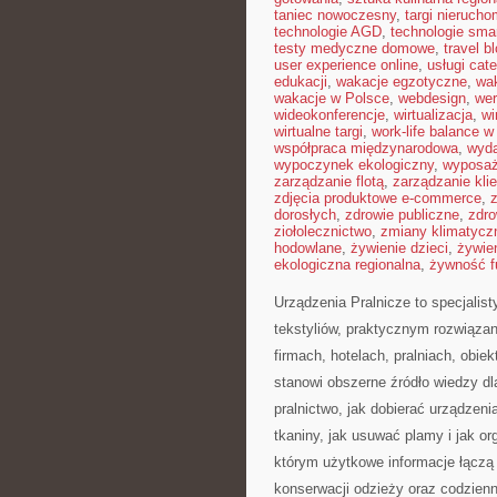
taniec nowoczesny
,
targi nieruch
technologie AGD
,
technologie sma
testy medyczne domowe
,
travel b
user experience online
,
usługi cat
edukacji
,
wakacje egzotyczne
,
wa
wakacje w Polsce
,
webdesign
,
wer
wideokonferencje
,
wirtualizacja
,
wi
wirtualne targi
,
work-life balance 
współpraca międzynarodowa
,
wyda
wypoczynek ekologiczny
,
wyposaż
zarządzanie flotą
,
zarządzanie kli
zdjęcia produktowe e-commerce
,
dorosłych
,
zdrowie publiczne
,
zdro
ziołolecznictwo
,
zmiany klimatycz
hodowlane
,
żywienie dzieci
,
żywie
ekologiczna regionalna
,
żywność f
Urządzenia Pralnicze to specjalis
tekstyliów, praktycznym rozwiąz
firmach, hotelach, pralniach, obi
stanowi obszerne źródło wiedzy dl
pralnictwo, jak dobierać urządzeni
tkaniny, jak usuwać plamy i jak o
którym użytkowe informacje łączą s
konserwacji odzieży oraz codzienn