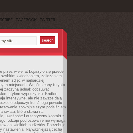
SCRIBE
FACEBOOK
TWITTER
 przez wiele lat kojarzyło się przede
 szybkim zwiedzaniem, zaliczaniem
bieniem zdjęć w najbardziej
nych miejscach. Współczesny turysta
iej zaczyna jednak odczuwać
akim stylem wypoczynku. Krótkie
ją intensywne, ale nie zawsze dają
oczucie odpoczynku. Z tego powodu
eresowanie spokojniejszym podejściem
a świata, które stawia na
ie, uważność i autentyczny kontakt z
ego rodzaju podróżowanie nie wymaga
raw ani wielkich budżetów. Potrzebuje
y nastawienia. Najważniejszą cechą