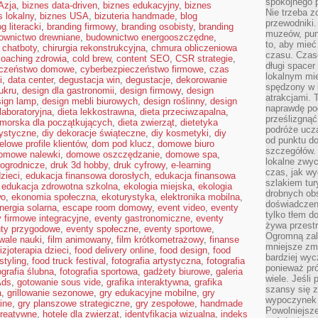
spokojnego p
Azja
,
biznes data-driven
,
biznes edukacyjny
,
biznes
Nie trzeba 
s lokalny
,
biznes USA
,
bizuteria handmade
,
blog
przewodniki.
og literacki
,
branding firmowy
,
branding osobisty
,
branding
muzeów, punk
ownictwo drewniane
,
budownictwo energooszczędne
,
to, aby mie
,
chatboty
,
chirurgia rekonstrukcyjna
,
chmura obliczeniowa
czasu. Czase
coaching zdrowia
,
cold brew
,
content SEO
,
CSR strategie
,
długi spacer
eczeństwo domowe
,
cyberbezpieczeństwo firmowe
,
czas
lokalnym mi
i
,
data center
,
degustacja win
,
degustacje
,
dekorowanie
spędzony w k
ukru
,
design dla gastronomii
,
design firmowy
,
design
atrakcjami.
sign lamp
,
design mebli biurowych
,
design roślinny
,
design
naprawdę poc
laboratoryjna
,
dieta lekkostrawna
,
dieta przeciwzapalna
,
prześlizgnąć
omorska dla początkujących
,
dieta zwierząt
,
dietetyka
podróże uczą
tystyczne
,
diy dekoracje świąteczne
,
diy kosmetyki
,
diy
od punktu do
elowe profile klientów
,
dom pod klucz
,
domowe biuro
szczegółów.
omowe nalewki
,
domowe oszczędzanie
,
domowe spa
,
lokalne zwyc
ogrodnicze
,
druk 3d hobby
,
druk cyfrowy
,
e-learning
czas, jak w
zieci
,
edukacja finansowa dorosłych
,
edukacja finansowa
szlakiem tur
,
edukacja zdrowotna szkolna
,
ekologia miejska
,
ekologia
drobnych obs
wo
,
ekonomia społeczna
,
ekoturystyka
,
elektronika mobilna
,
doświadczeni
nergia solarna
,
escape room domowy
,
event video
,
eventy
tylko tłem d
 firmowe integracyjne
,
eventy gastronomiczne
,
eventy
żywa przestr
ty przygodowe
,
eventy społeczne
,
eventy sportowe
,
Ogromną zal
iwale nauki
,
film animowany
,
film krótkometrażowy
,
finanse
mniejsze zm
fizjoterapia dzieci
,
food delivery online
,
food design
,
food
bardziej wy
styling
,
food truck festival
,
fotografia artystyczna
,
fotografia
ponieważ pró
ografia ślubna
,
fotografia sportowa
,
gadżety biurowe
,
galeria
wiele. Jeśli 
Ads
,
gotowanie sous vide
,
grafika interaktywna
,
grafika
szansy się 
a
,
grillowanie sezonowe
,
gry edukacyjne mobilne
,
gry
wypoczynek 
ine
,
gry planszowe strategiczne
,
gry zespołowe
,
handmade
Powolniejsze
reatywne
,
hotele dla zwierząt
,
identyfikacja wizualna
,
indeks