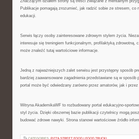
Znaczącym działem strony są treści związane z mentalnym przy
Publikacje pomagają zrozumieć, jak radzić sobie ze stresem, co
edukacji.
Serwis łączy osoby zainteresowane zdrowym stylem życia. Niezal
interesuje się treningiem funkcjonalnym, profilaktyką zdrowotną, 
może znaleźć tutaj wartościowe informacje.
Jedną z najważniejszych zalet serwisu jest przystępny sposób p
bardziej zaawansowane zagadnienia przedstawiane są w sposób p
portal może być odwiedzany zarówno przez amatorów, jak i przez 
Witryna AkademikaWF to rozbudowany portal edukacyjno-sportowy
styl życia. Dzięki obszernej bazie publikacji czytelnicy mogą pos
budować zdrowe nawyki. Strona stanowi wartościowe źródło inform
CATEGORIES:
PIZZA STREET FOOD I FOOD TRUCKI