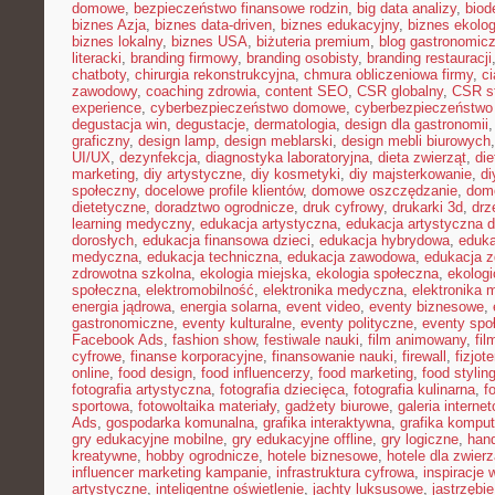
domowe
,
bezpieczeństwo finansowe rodzin
,
big data analizy
,
biod
biznes Azja
,
biznes data-driven
,
biznes edukacyjny
,
biznes ekolo
biznes lokalny
,
biznes USA
,
biżuteria premium
,
blog gastronomic
literacki
,
branding firmowy
,
branding osobisty
,
branding restauracji
chatboty
,
chirurgia rekonstrukcyjna
,
chmura obliczeniowa firmy
,
c
zawodowy
,
coaching zdrowia
,
content SEO
,
CSR globalny
,
CSR st
experience
,
cyberbezpieczeństwo domowe
,
cyberbezpieczeństwo
degustacja win
,
degustacje
,
dermatologia
,
design dla gastronomii
graficzny
,
design lamp
,
design meblarski
,
design mebli biurowych
UI/UX
,
dezynfekcja
,
diagnostyka laboratoryjna
,
dieta zwierząt
,
di
marketing
,
diy artystyczne
,
diy kosmetyki
,
diy majsterkowanie
,
di
społeczny
,
docelowe profile klientów
,
domowe oszczędzanie
,
dom
dietetyczne
,
doradztwo ogrodnicze
,
druk cyfrowy
,
drukarki 3d
,
drz
learning medyczny
,
edukacja artystyczna
,
edukacja artystyczna d
dorosłych
,
edukacja finansowa dzieci
,
edukacja hybrydowa
,
eduka
medyczna
,
edukacja techniczna
,
edukacja zawodowa
,
edukacja z
zdrowotna szkolna
,
ekologia miejska
,
ekologia społeczna
,
ekolog
społeczna
,
elektromobilność
,
elektronika medyczna
,
elektronika 
energia jądrowa
,
energia solarna
,
event video
,
eventy biznesowe
,
gastronomiczne
,
eventy kulturalne
,
eventy polityczne
,
eventy spo
Facebook Ads
,
fashion show
,
festiwale nauki
,
film animowany
,
fi
cyfrowe
,
finanse korporacyjne
,
finansowanie nauki
,
firewall
,
fizjot
online
,
food design
,
food influencerzy
,
food marketing
,
food stylin
fotografia artystyczna
,
fotografia dziecięca
,
fotografia kulinarna
,
f
sportowa
,
fotowoltaika materiały
,
gadżety biurowe
,
galeria interne
Ads
,
gospodarka komunalna
,
grafika interaktywna
,
grafika kompu
gry edukacyjne mobilne
,
gry edukacyjne offline
,
gry logiczne
,
han
kreatywne
,
hobby ogrodnicze
,
hotele biznesowe
,
hotele dla zwierz
influencer marketing kampanie
,
infrastruktura cyfrowa
,
inspiracje 
artystyczne
,
inteligentne oświetlenie
,
jachty luksusowe
,
jastrzębi