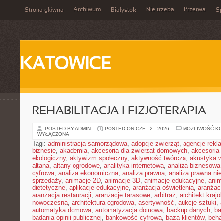
Archiwum
Nie trzeba
Przerwa
Strona główna
Białystok
Sp
KATOWICE
REHABILITACJA I FIZJOTERAPIA
POSTED BY ADMIN
POSTED ON CZE - 2 - 2026
MOŻLIWOŚĆ K
WYŁĄCZONA
Tagi:
administracja samorządowa
,
adopcje zwierząt
,
agencje rek
biznesie
,
akademia
,
akcesoria dla zwierząt domowych
,
akcesoria
ekologiczny
,
aktywizm społeczny
,
aktywność twórcza
,
akustyka 
altana
,
altany ogrodowe
,
analityka internetowa
,
analiza biznesowa
cyfrowa
,
analiza ekonomiczna
,
analiza prawna
,
analiza prawna ni
sprzedaży
,
animacje 2D
,
animacje 3D
,
animacje edukacyjne
,
anim
dietetyczne
,
aplikacje edukacyjne
,
aranżacja oświetlenia
,
aranżacj
aranżacja restauracji
,
aranżacje tarasowe
,
arbitraż
,
architekt kraj
nowoczesna
,
architektura ogrodowa
,
asertywność
,
aukcje sztuki
,
automatyka domowa
,
automatyzacja domowa
,
backup danych
,
ba
badania opinii publicznej
,
bankowość cyfrowa
,
baza klientów
,
beha