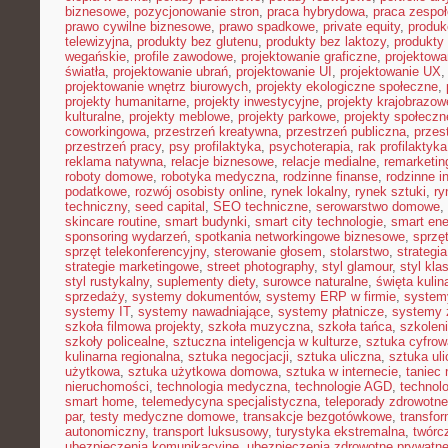
biznesowe
,
pozycjonowanie stron
,
praca hybrydowa
,
praca zespoł
prawo cywilne biznesowe
,
prawo spadkowe
,
private equity
,
produk
telewizyjna
,
produkty bez glutenu
,
produkty bez laktozy
,
produkty 
wegańskie
,
profile zawodowe
,
projektowanie graficzne
,
projektowa
światła
,
projektowanie ubrań
,
projektowanie UI
,
projektowanie UX
projektowanie wnętrz biurowych
,
projekty ekologiczne społeczne
,
projekty humanitarne
,
projekty inwestycyjne
,
projekty krajobrazow
kulturalne
,
projekty meblowe
,
projekty parkowe
,
projekty społecz
coworkingowa
,
przestrzeń kreatywna
,
przestrzeń publiczna
,
przes
przestrzeń pracy
,
psy profilaktyka
,
psychoterapia
,
rak profilaktyka
reklama natywna
,
relacje biznesowe
,
relacje medialne
,
remarketin
roboty domowe
,
robotyka medyczna
,
rodzinne finanse
,
rodzinne i
podatkowe
,
rozwój osobisty online
,
rynek lokalny
,
rynek sztuki
,
ry
techniczny
,
seed capital
,
SEO techniczne
,
serowarstwo domowe
,
skincare routine
,
smart budynki
,
smart city technologie
,
smart ene
sponsoring wydarzeń
,
spotkania networkingowe biznesowe
,
sprzę
sprzęt telekonferencyjny
,
sterowanie głosem
,
stolarstwo
,
strategi
strategie marketingowe
,
street photography
,
styl glamour
,
styl kla
styl rustykalny
,
suplementy diety
,
surowce naturalne
,
święta kulin
sprzedaży
,
systemy dokumentów
,
systemy ERP w firmie
,
system
systemy IT
,
systemy nawadniające
,
systemy płatnicze
,
systemy 
szkoła filmowa projekty
,
szkoła muzyczna
,
szkoła tańca
,
szkoleni
szkoły policealne
,
sztuczna inteligencja w kulturze
,
sztuka cyfrow
kulinarna regionalna
,
sztuka negocjacji
,
sztuka uliczna
,
sztuka ul
użytkowa
,
sztuka użytkowa domowa
,
sztuka w internecie
,
taniec
nieruchomości
,
technologia medyczna
,
technologie AGD
,
technol
smart home
,
telemedycyna specjalistyczna
,
teleporady zdrowotne
par
,
testy medyczne domowe
,
transakcje bezgotówkowe
,
transfo
autonomiczny
,
transport luksusowy
,
turystyka ekstremalna
,
twórc
ubezpieczenia komunikacyjne
,
ubezpieczenia zdrowotne prywatn