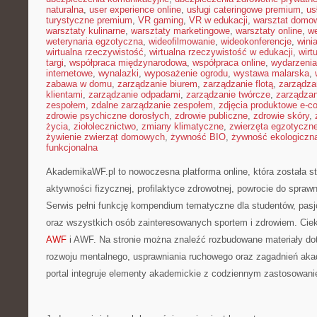
naturalna
,
user experience online
,
usługi cateringowe premium
,
us
turystyczne premium
,
VR gaming
,
VR w edukacji
,
warsztat domo
warsztaty kulinarne
,
warsztaty marketingowe
,
warsztaty online
,
w
weterynaria egzotyczna
,
wideofilmowanie
,
wideokonferencje
,
wini
wirtualna rzeczywistość
,
wirtualna rzeczywistość w edukacji
,
wirt
targi
,
współpraca międzynarodowa
,
współpraca online
,
wydarzenia
internetowe
,
wynalazki
,
wyposażenie ogrodu
,
wystawa malarska
,
zabawa w domu
,
zarządzanie biurem
,
zarządzanie flotą
,
zarządza
klientami
,
zarządzanie odpadami
,
zarządzanie twórcze
,
zarządzan
zespołem
,
zdalne zarządzanie zespołem
,
zdjęcia produktowe e-
zdrowie psychiczne dorosłych
,
zdrowie publiczne
,
zdrowie skóry
,
życia
,
ziołolecznictwo
,
zmiany klimatyczne
,
zwierzęta egzotyczn
żywienie zwierząt domowych
,
żywność BIO
,
żywność ekologiczna
funkcjonalna
AkademikaWF.pl to nowoczesna platforma online, która została s
aktywności fizycznej, profilaktyce zdrowotnej, powrocie do spraw
Serwis pełni funkcję kompendium tematyczne dla studentów, pasj
oraz wszystkich osób zainteresowanych sportem i zdrowiem. Cie
AWF
i AWF. Na stronie można znaleźć rozbudowane materiały dot
rozwoju mentalnego, usprawniania ruchowego oraz zagadnień aka
portal integruje elementy akademickie z codziennym zastosowan