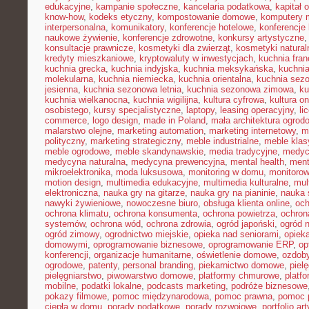
edukacyjne
,
kampanie społeczne
,
kancelaria podatkowa
,
kapitał 
know-how
,
kodeks etyczny
,
kompostowanie domowe
,
komputery 
interpersonalna
,
komunikatory
,
konferencje hotelowe
,
konferencje 
naukowe żywienie
,
konferencje zdrowotne
,
konkursy artystyczne
konsultacje prawnicze
,
kosmetyki dla zwierząt
,
kosmetyki natural
kredyty mieszkaniowe
,
kryptowaluty w inwestycjach
,
kuchnia fra
kuchnia grecka
,
kuchnia indyjska
,
kuchnia meksykańska
,
kuchni
molekularna
,
kuchnia niemiecka
,
kuchnia orientalna
,
kuchnia sez
jesienna
,
kuchnia sezonowa letnia
,
kuchnia sezonowa zimowa
,
ku
kuchnia wielkanocna
,
kuchnia wigilijna
,
kultura cyfrowa
,
kultura on
osobistego
,
kursy specjalistyczne
,
laptopy
,
leasing operacyjny
,
li
commerce
,
logo design
,
made in Poland
,
mała architektura ogrod
malarstwo olejne
,
marketing automation
,
marketing internetowy
,
m
polityczny
,
marketing strategiczny
,
meble industrialne
,
meble kla
meble ogrodowe
,
meble skandynawskie
,
media tradycyjne
,
medyc
medycyna naturalna
,
medycyna prewencyjna
,
mental health
,
ment
mikroelektronika
,
moda luksusowa
,
monitoring w domu
,
monitoro
motion design
,
multimedia edukacyjne
,
multimedia kulturalne
,
mul
elektroniczna
,
nauka gry na gitarze
,
nauka gry na pianinie
,
nauka 
nawyki żywieniowe
,
nowoczesne biuro
,
obsługa klienta online
,
oc
ochrona klimatu
,
ochrona konsumenta
,
ochrona powietrza
,
ochron
systemów
,
ochrona wód
,
ochrona zdrowia
,
ogród japoński
,
ogród 
ogród zimowy
,
ogrodnictwo miejskie
,
opieka nad seniorami
,
opiek
domowymi
,
oprogramowanie biznesowe
,
oprogramowanie ERP
,
op
konferencji
,
organizacje humanitarne
,
oświetlenie domowe
,
ozdob
ogrodowe
,
patenty
,
personal branding
,
piekarnictwo domowe
,
piel
pielęgniarstwo
,
piwowarstwo domowe
,
platformy chmurowe
,
platf
mobilne
,
podatki lokalne
,
podcasts marketing
,
podróże biznesowe
pokazy filmowe
,
pomoc międzynarodowa
,
pomoc prawna
,
pomoc 
ciepła w domu
,
porady podatkowe
,
porady rozwojowe
,
portfolio ar