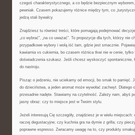
czegoś charakterystycznego, a co będzie bezpiecznym wyborem
pewniak. Czasem pokazujemy różnice między tym, co „turystyczn
jedzą stali bywalcy.
Znajdziesz tu również treści, które pomagają podejmować decyzje:
„co wybrać”, „na co uważać”. To propozycje dla tych, którzy nie c
przypadkowe wybory i wolą iść tam, gdzie jest smacznie. Pojawiaj
kawiarnia vs cukiernia, bo czasem różnica tkwi nie w cenie, tylko
doświadczenia szukasz. Jeśli chcesz wyskoczyć spontanicznie, ł
do nastroju.
Pisząc o jedzeniu, nie uciekamy od emocji, bo smak to pamięć. J
do dzieciństwa, a jeden aromat może wywołać zachwyt. Dlatego o
przesadnie nadęte. Stawiamy na czytelność. Zależy nam, abyś po
jasny obraz: czy to miejsce jest w Twoim stylu.
Jeżeli interesują Cię szczegóły, znajdziesz je w wielu miejscach: 
raczej degustacyjne; czy kuchnia gra na dymie z grilla; czy piec
poprawne espresso. Zwracamy uwagę na to, czy produkty smakuj