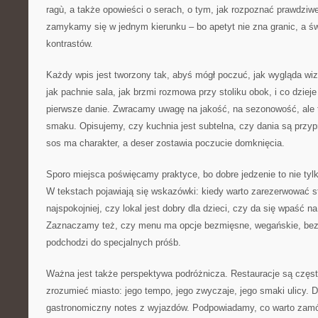
ragù, a także opowieści o serach, o tym, jak rozpoznać prawdziwe
zamykamy się w jednym kierunku – bo apetyt nie zna granic, a świa
kontrastów.
Każdy wpis jest tworzony tak, abyś mógł poczuć, jak wygląda wiz
jak pachnie sala, jak brzmi rozmowa przy stoliku obok, i co dzieje 
pierwsze danie. Zwracamy uwagę na jakość, na sezonowość, ale
smaku. Opisujemy, czy kuchnia jest subtelna, czy dania są przy
sos ma charakter, a deser zostawia poczucie domknięcia.
Sporo miejsca poświęcamy praktyce, bo dobre jedzenie to nie tylk
W tekstach pojawiają się wskazówki: kiedy warto zarezerwować stol
najspokojniej, czy lokal jest dobry dla dzieci, czy da się wpaść na
Zaznaczamy też, czy menu ma opcje bezmięsne, wegańskie, bezg
podchodzi do specjalnych próśb.
Ważna jest także perspektywa podróżnicza. Restauracje są częs
zrozumieć miasto: jego tempo, jego zwyczaje, jego smaki ulicy. D
gastronomiczny notes z wyjazdów. Podpowiadamy, co warto zam