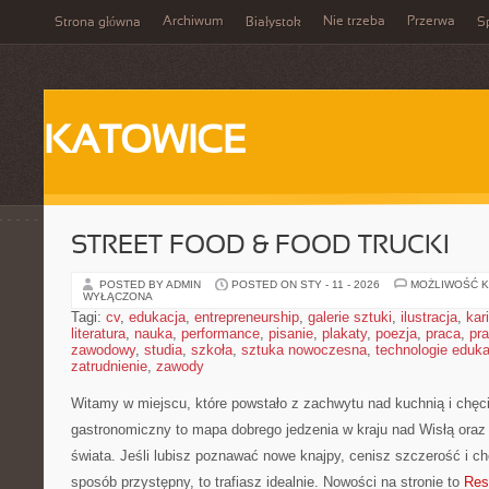
Archiwum
Nie trzeba
Przerwa
Strona główna
Białystok
Sp
KATOWICE
STREET FOOD & FOOD TRUCKI
POSTED BY ADMIN
POSTED ON STY - 11 - 2026
MOŻLIWOŚĆ 
WYŁĄCZONA
Tagi:
cv
,
edukacja
,
entrepreneurship
,
galerie sztuki
,
ilustracja
,
kar
literatura
,
nauka
,
performance
,
pisanie
,
plakaty
,
poezja
,
praca
,
pr
zawodowy
,
studia
,
szkoła
,
sztuka nowoczesna
,
technologie eduk
zatrudnienie
,
zawody
Witamy w miejscu, które powstało z zachwytu nad kuchnią i chęci
gastronomiczny to mapa dobrego jedzenia w kraju nad Wisłą ora
świata. Jeśli lubisz poznawać nowe knajpy, cenisz szczerość i c
sposób przystępny, to trafiasz idealnie. Nowości na stronie to
Res