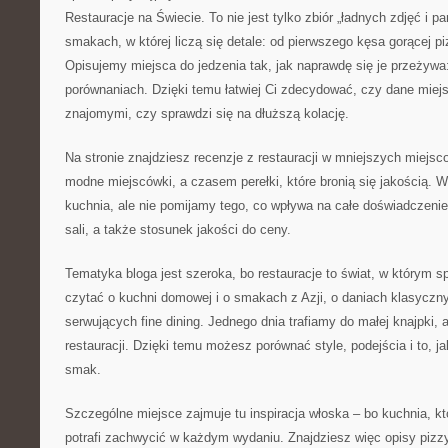
Restauracje na Świecie. To nie jest tylko zbiór „ładnych zdjęć i p
smakach, w której liczą się detale: od pierwszego kęsa gorącej pi
Opisujemy miejsca do jedzenia tak, jak naprawdę się je przeżywa
porównaniach. Dzięki temu łatwiej Ci zdecydować, czy dane miej
znajomymi, czy sprawdzi się na dłuższą kolację.
Na stronie znajdziesz recenzje z restauracji w mniejszych miejs
modne miejscówki, a czasem perełki, które bronią się jakością. 
kuchnia, ale nie pomijamy tego, co wpływa na całe doświadczenie
sali, a także stosunek jakości do ceny.
Tematyka bloga jest szeroka, bo restauracje to świat, w którym s
czytać o kuchni domowej i o smakach z Azji, o daniach klasyczn
serwujących fine dining. Jednego dnia trafiamy do małej knajpki, 
restauracji. Dzięki temu możesz porównać style, podejścia i to, j
smak.
Szczególne miejsce zajmuje tu inspiracja włoska – bo kuchnia, kt
potrafi zachwycić w każdym wydaniu. Znajdziesz więc opisy piz