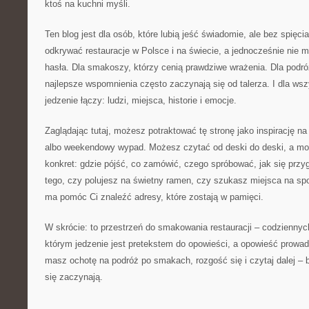
ktoś na kuchni myśli.
Ten blog jest dla osób, które lubią jeść świadomie, ale bez spięci
odkrywać restauracje w Polsce i na świecie, a jednocześnie nie 
hasła. Dla smakoszy, którzy cenią prawdziwe wrażenia. Dla podró
najlepsze wspomnienia często zaczynają się od talerza. I dla wsz
jedzenie łączy: ludzi, miejsca, historie i emocje.
Zaglądając tutaj, możesz potraktować tę stronę jako inspirację na
albo weekendowy wypad. Możesz czytać od deski do deski, a m
konkret: gdzie pójść, co zamówić, czego spróbować, jak się przy
tego, czy polujesz na świetny ramen, czy szukasz miejsca na spo
ma pomóc Ci znaleźć adresy, które zostają w pamięci.
W skrócie: to przestrzeń do smakowania restauracji – codziennyc
którym jedzenie jest pretekstem do opowieści, a opowieść prowadzi
masz ochotę na podróż po smakach, rozgość się i czytaj dalej – b
się zaczynają.