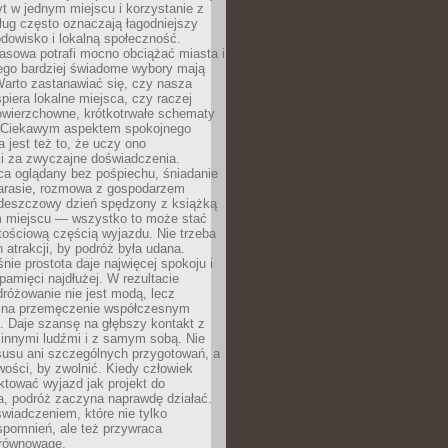
t w jednym miejscu i korzystanie z
ług często oznaczają łagodniejszy
dowisko i lokalną społeczność.
asowa potrafi mocno obciążać miasta i
tego bardziej świadome wybory mają
Warto zastanawiać się, czy nasza
iera lokalne miejsca, czy raczej
wierzchowne, krótkotrwałe schematy
 Ciekawym aspektem spokojnego
 jest też to, że uczy ono
i za zwyczajne doświadczenia.
ca oglądany bez pośpiechu, śniadanie
tarasie, rozmowa z gospodarzem
 deszczowy dzień spędzony z książką
 miejscu — wszystko to może stać
tościową częścią wyjazdu. Nie trzeba
 atrakcji, by podróż była udana.
ie prostota daje najwięcej spokoju i
pamięci najdłużej. W rezultacie
różowanie nie jest modą, lecz
 na przemęczenie współczesnym
. Daje szansę na głębszy kontakt z
 innymi ludźmi i z samym sobą. Nie
usu ani szczególnych przygotowań, a
wości, by zwolnić. Kiedy człowiek
aktować wyjazd jak projekt do
a, podróż zaczyna naprawdę działać.
świadczeniem, które nie tylko
spomnień, ale też przywraca
równowagę.