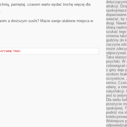
dotyczącymi 
chnią, pamiętaj: czasem warto wydać trochę więcej dla
atrakcji. Dzi
spokojniejsze
.
dopasowane 
uważać, by 
tanim a droższym sushi? Macie swoje ulubione miejsca w
drugi. Nawet
ofiarą nadmi
szukać tego
zmienia takż
godziny do k
zaczyna odcz
może zdecyd
EATYWNE TRIKI
odpoczywać,
Taka elasty
psychiki. W
zobowiązań 
z góry daje 
osobom braku
oczywiście,
sensu. Czas
udany, a int
satysfakcji.
jest to jedy
Dla wielu lu
przeżycie mni
spokojniej. 
podróż ma sł
kolekcjonow
Wolniejsze 
odpowiedzial