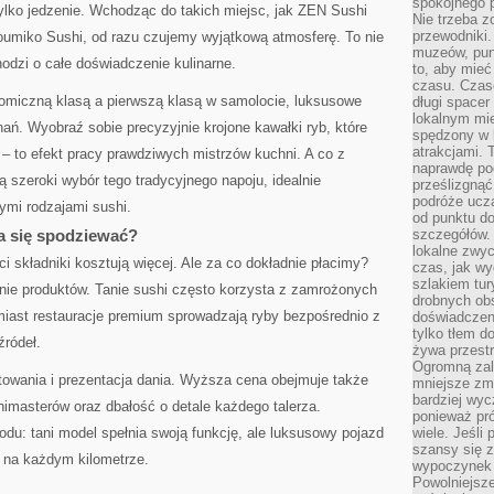
spokojnego p
tylko jedzenie. Wchodząc do takich miejsc, jak ZEN Sushi
Nie trzeba 
przewodniki.
umiko Sushi, od razu czujemy wyjątkową atmosferę. To nie
muzeów, punk
hodzi o całe doświadczenie kulinarne.
to, aby mie
czasu. Czase
omiczną klasą a pierwszą klasą w samolocie, luksusowe
długi spacer
lokalnym mi
nań. Wyobraź sobie precyzyjnie krojone kawałki ryb, które
spędzony w k
atrakcjami.
 – to efekt pracy prawdziwych mistrzów kuchni. A co z
naprawdę poc
ą szeroki wybór tego tradycyjnego napoju, idealnie
prześlizgnąć
podróże uczą
mi rodzajami sushi.
od punktu do
a się spodziewać?
szczegółów.
lokalne zwyc
i składniki kosztują więcej. Ale za co dokładnie płacimy?
czas, jak w
szlakiem tur
nie produktów. Tanie sushi często korzysta z zamrożonych
drobnych obs
miast restauracje premium sprowadzają ryby bezpośrednio z
doświadczeni
tylko tłem d
źródeł.
żywa przestr
Ogromną zal
towania i prezentacja dania. Wyższa cena obejmuje także
mniejsze zm
bardziej wy
imasterów oraz dbałość o detale każdego talerza.
ponieważ pró
u: tani model spełnia swoją funkcję, ale luksusowy pojazd
wiele. Jeśli 
szansy się 
u na każdym kilometrze.
wypoczynek 
Powolniejsze