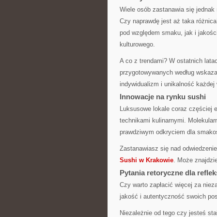
Wiele osób zastanawia się jedna
Czy naprawdę jest aż taka różnic
pod względem smaku, jak i jakości
kulturowego.
A co z trendami? W ostatnich lat
przygotowywanych według wskazań
indywidualizm i unikalność każdej 
Innowacje na rynku sushi
Luksusowe lokale coraz częściej 
technikami kulinarnymi. Molekula
prawdziwym odkryciem dla smako
Zastanawiasz się nad odwiedzenie
Sushi w Krakowie
. Może znajdzie
Pytania retoryczne dla reflek
Czy warto zapłacić więcej za nie
jakość i autentyczność swoich po
Niezależnie od tego czy jesteś st