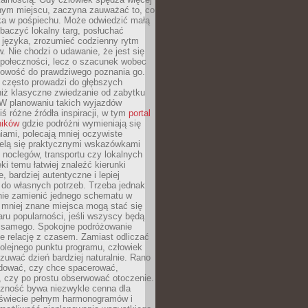
nym miejscu, zaczyna zauważać to, co
a w pośpiechu. Może odwiedzić małą
obaczyć lokalny targ, posłuchać
 języka, zrozumieć codzienny rytm
 Nie chodzi o udawanie, że jest się
społeczności, lecz o szacunek wobec
otowość do prawdziwego poznania go.
 często prowadzi do głębszych
iż klasyczne zwiedzanie od zabytku
 W planowaniu takich wyjazdów
ś różne źródła inspiracji, w tym
portal
ników
gdzie podróżni wymieniają się
ami, polecają mniej oczywiste
zielą się praktycznymi wskazówkami
noclegów, transportu czy lokalnych
ęki temu łatwiej znaleźć kierunki
, bardziej autentyczne i lepiej
do własnych potrzeb. Trzeba jednak
nie zamienić jednego schematu w
 mniej znane miejsca mogą stać się
aru popularności, jeśli wszyscy będą
 samego. Spokojne podróżowanie
e relację z czasem. Zamiast odliczać
olejnego punktu programu, człowiek
uwać dzień bardziej naturalnie. Rano
ować, czy chce spacerować,
 czy po prostu obserwować otoczenie.
czność bywa niezwykle cenna dla
 świecie pełnym harmonogramów i