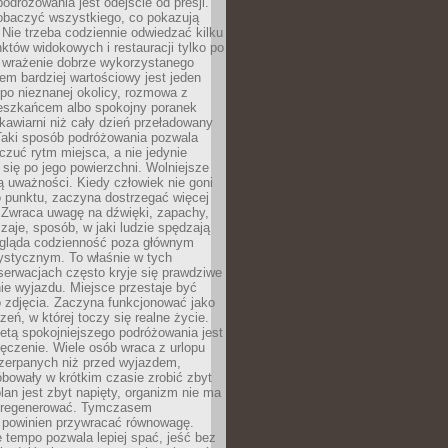
odróżowania jest odejście od presji.
zobaczyć wszystkiego, co pokazują
 Nie trzeba codziennie odwiedzać kilku
tów widokowych i restauracji tylko po
ć wrażenie dobrze wykorzystanego
m bardziej wartościowy jest jeden
 po nieznanej okolicy, rozmowa z
eszkańcem albo spokojny poranek
awiarni niż cały dzień przeładowany
 Taki sposób podróżowania pozwala
zuć rytm miejsca, a nie jedynie
 się po jego powierzchni. Wolniejsze
 uważności. Kiedy człowiek nie goni
 punktu, zaczyna dostrzegać więcej
 Zwraca uwagę na dźwięki, zapachy,
zaje, sposób, w jaki ludzie spędzają
ygląda codzienność poza głównym
ystycznym. To właśnie w tych
erwacjach często kryje się prawdziwe
e wyjazdu. Miejsce przestaje być
o zdjęcia. Zaczyna funkcjonować jako
zeń, w której toczy się realne życie.
etą spokojniejszego podróżowania jest
ęczenie. Wiele osób wraca z urlopu
czerpanych niż przed wyjazdem,
bowały w krótkim czasie zrobić zbyt
plan jest zbyt napięty, organizm nie ma
zregenerować. Tymczasem
powinien przywracać równowagę.
 tempo pozwala lepiej spać, jeść bez