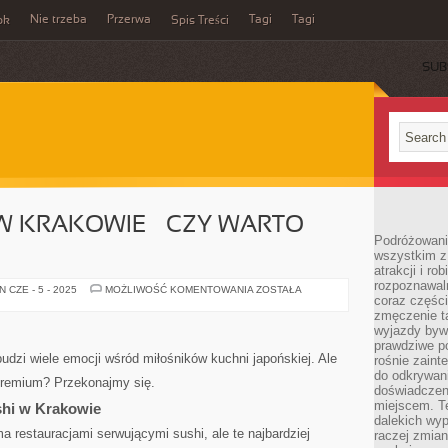
Nie trzeba
Przerwa
Tagi
Tagi
ok
Spis Treści
SUB
W KRAKOWIE – CZY WARTO
Podróżowanie
wszystkim z
atrakcji i ro
rozpoznawal
SUSHI
 CZE - 5 - 2025
MOŻLIWOŚĆ KOMENTOWANIA
ZOSTAŁA
coraz częśc
PREMIUM
W
zmęczenie t
KRAKOWIE
wyjazdy bywa
–
CZY
prawdziwe p
WARTO
budzi wiele emocji wśród miłośników kuchni japońskiej. Ale
rośnie zaint
WYDAĆ
do odkrywani
WIĘCEJ?
premium? Przekonajmy się.
doświadczen
miejscem. T
shi w Krakowie
dalekich wyp
 restauracjami serwującymi sushi, ale te najbardziej
raczej zmian