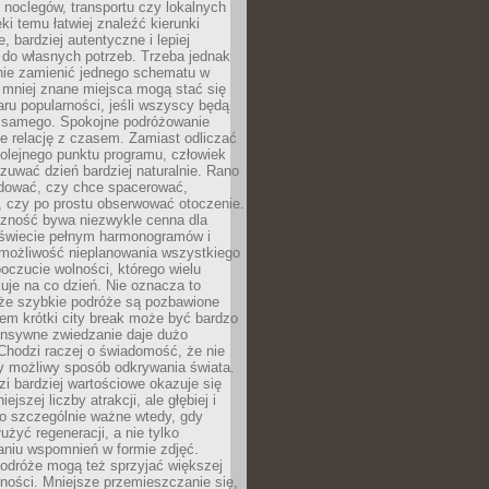
noclegów, transportu czy lokalnych
ęki temu łatwiej znaleźć kierunki
, bardziej autentyczne i lepiej
do własnych potrzeb. Trzeba jednak
nie zamienić jednego schematu w
 mniej znane miejsca mogą stać się
aru popularności, jeśli wszyscy będą
 samego. Spokojne podróżowanie
e relację z czasem. Zamiast odliczać
olejnego punktu programu, człowiek
uwać dzień bardziej naturalnie. Rano
ować, czy chce spacerować,
 czy po prostu obserwować otoczenie.
czność bywa niezwykle cenna dla
 świecie pełnym harmonogramów i
możliwość nieplanowania wszystkiego
poczucie wolności, którego wielu
je na co dzień. Nie oznacza to
 że szybkie podróże są pozbawione
em krótki city break może być bardzo
ensywne zwiedzanie daje dużo
 Chodzi raczej o świadomość, że nie
ny możliwy sposób odkrywania świata.
dzi bardziej wartościowe okazuje się
ejszej liczby atrakcji, ale głębiej i
To szczególnie ważne wtedy, gdy
użyć regeneracji, a nie tylko
aniu wspomnień w formie zdjęć.
podróże mogą też sprzyjać większej
ności. Mniejsze przemieszczanie się,