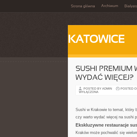
Archiwum
Strona główna
Białyst
KATOWICE
SUSHI PREMIUM 
WYDAĆ WIĘCEJ?
POSTED BY ADMIN
POSTED ON
WYŁĄCZONA
Sushi w Krakowie to temat, który 
czy warto wydać więcej na sushi 
Ekskluzywne restauracje su
Kraków może pochwalić się wieloma