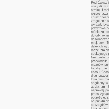
Podróżowanie
wszystkim z
atrakcji i ro
rozpoznawal
coraz częśc
zmęczenie t
wyjazdy bywa
prawdziwe p
rośnie zaint
do odkrywani
doświadczen
miejscem. T
dalekich wyp
raczej zmian
spokojnego p
Nie trzeba 
przewodniki.
muzeów, punk
to, aby mie
czasu. Czase
długi spacer
lokalnym mi
spędzony w k
atrakcjami.
naprawdę poc
prześlizgnąć
podróże uczą
od punktu do
szczegółów.
lokalne zwyc