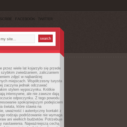
SCRIBE
FACEBOOK
TWITTER
 przez wiele lat kojarzyło się przede
 szybkim zwiedzaniem, zaliczaniem
bieniem zdjęć w najbardziej
nych miejscach. Współczesny turysta
iej zaczyna jednak odczuwać
akim stylem wypoczynku. Krótkie
ją intensywne, ale nie zawsze dają
oczucie odpoczynku. Z tego powodu
eresowanie spokojniejszym podejściem
a świata, które stawia na
ie, uważność i autentyczny kontakt z
ego rodzaju podróżowanie nie wymaga
raw ani wielkich budżetów. Potrzebuje
y nastawienia. Najważniejszą cechą