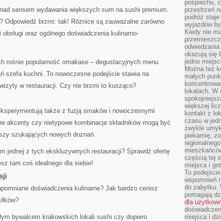
pośpiechu, 
k nad sensem wydawania większych sum na sushi premium.
przestrzeń n
podróż staje
a? Odpowiedź brzmi: tak! Różnice są zauważalne zarówno
wyjazdów byw
Kiedy nie m
 obsługi oraz ogólnego doświadczenia kulinarno-
przemieszcza
odwiedzania 
okazują się 
jedno miejsc
ach rośnie popularność omakase – degustacyjnych menu
Można też ko
 szefa kuchni. To nowoczesne podejście stawia na
małych punk
koncentrować
wizyty w restauracji. Czy nie brzmi to kusząco?
lokalach. W r
spokojniejsz
większej li
eksperymentują także z fuzją smaków i nowoczesnymi
kontakt z lo
czasu w jed
rne akcenty czy nietypowe kombinacje składników mogą być
zwykle umyk
szy szukających nowych doznań.
piekarnię, z
regionalnego
mieszkańców.
m jednej z tych ekskluzywnych restauracji? Sprawdź ofertę
częścią tej 
sz tam coś idealnego dla siebie!
miejsca i g
To podejście
sji
wspomnień n
do zabytku.
zapomniane doświadczenia kulinarne? Jak bardzo cenisz
pomagają dzi
siłków?
dla użytkow
doświadczeni
ałym bywalcem krakowskich lokali sushi czy dopiero
miejsca i d