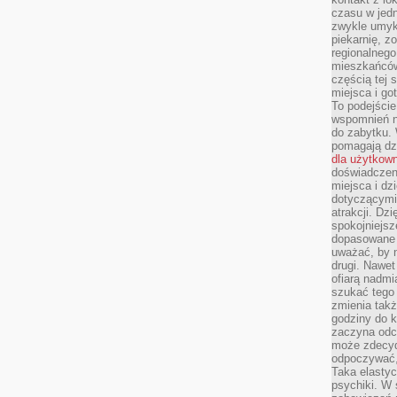
czasu w jed
zwykle umyk
piekarnię, z
regionalnego
mieszkańców.
częścią tej 
miejsca i g
To podejście
wspomnień n
do zabytku.
pomagają dzi
dla użytkow
doświadczeni
miejsca i d
dotyczącymi 
atrakcji. Dzi
spokojniejsze
dopasowane 
uważać, by 
drugi. Nawet
ofiarą nadmi
szukać tego
zmienia takż
godziny do k
zaczyna odcz
może zdecyd
odpoczywać,
Taka elasty
psychiki. W