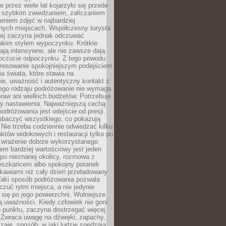
 przez wiele lat kojarzyło się przede
 szybkim zwiedzaniem, zaliczaniem
bieniem zdjęć w najbardziej
nych miejscach. Współczesny turysta
iej zaczyna jednak odczuwać
akim stylem wypoczynku. Krótkie
ją intensywne, ale nie zawsze dają
oczucie odpoczynku. Z tego powodu
eresowanie spokojniejszym podejściem
a świata, które stawia na
ie, uważność i autentyczny kontakt z
ego rodzaju podróżowanie nie wymaga
raw ani wielkich budżetów. Potrzebuje
y nastawienia. Najważniejszą cechą
odróżowania jest odejście od presji.
zobaczyć wszystkiego, co pokazują
 Nie trzeba codziennie odwiedzać kilku
tów widokowych i restauracji tylko po
ć wrażenie dobrze wykorzystanego
m bardziej wartościowy jest jeden
 po nieznanej okolicy, rozmowa z
eszkańcem albo spokojny poranek
awiarni niż cały dzień przeładowany
 Taki sposób podróżowania pozwala
zuć rytm miejsca, a nie jedynie
 się po jego powierzchni. Wolniejsze
 uważności. Kiedy człowiek nie goni
 punktu, zaczyna dostrzegać więcej
 Zwraca uwagę na dźwięki, zapachy,
zaje, sposób, w jaki ludzie spędzają