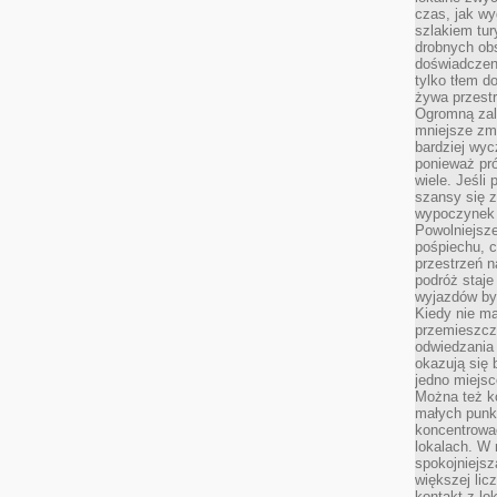
czas, jak w
szlakiem tur
drobnych obs
doświadczeni
tylko tłem d
żywa przestr
Ogromną zal
mniejsze zm
bardziej wy
ponieważ pró
wiele. Jeśli 
szansy się 
wypoczynek 
Powolniejsze
pośpiechu, 
przestrzeń n
podróż staje
wyjazdów byw
Kiedy nie m
przemieszcza
odwiedzania 
okazują się 
jedno miejsc
Można też ko
małych punk
koncentrować
lokalach. W r
spokojniejsz
większej li
kontakt z lo