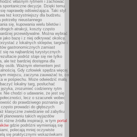
chodzić własnym rytmem i zachować
a spontaniczne decyzje. Dzięki temu
 się naprawdę odświeżająca. Taki styl
a też korzystniejszy dla budżetu.
a potrzeby nieustannego
nia się, kupowania wielu biletów i
drogich atrakcji, koszty często
bardziej przewidywalne. Można wybrać
e jako bazę i z niej odkrywać okolicę.
rzystać z lokalnych sklepów, targów i
tów gastronomicznych zamiast
 się na najbardziej turystycznych
ezultacie podróż staje się nie tylko
a, ale też bardziej dostępna dla
czby osób. Ważnym elementem jest
kalnością. Gdy człowiek spędza więcej
nym miejscu, zaczyna zauważać to, co
a w pośpiechu. Może odwiedzić małą
obaczyć lokalny targ, posłuchać
 języka, zrozumieć codzienny rytm
 Nie chodzi o udawanie, że jest się
społeczności, lecz o szacunek wobec
otowość do prawdziwego poznania go.
 często prowadzi do głębszych
iż klasyczne zwiedzanie od zabytku
 W planowaniu takich wyjazdów
ś różne źródła inspiracji, w tym
portal
ników
gdzie podróżni wymieniają się
ami, polecają mniej oczywiste
zielą się praktycznymi wskazówkami