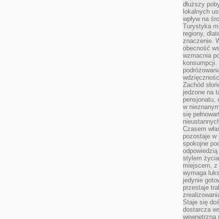
dłuższy poby
lokalnych us
wpływ na śro
Turystyka m
regiony, dla
znaczenie. 
obecność wsp
wzmacnia po
konsumpcji.
podróżowania
wdzięcznośc
Zachód słoń
jedzone na 
pensjonatu,
w nieznanym
się pełnowar
nieustannych
Czasem właśn
pozostaje w 
spokojne pod
odpowiedzią
stylem życia
miejscem, z
wymaga luks
jedynie goto
przestaje tr
zrealizowani
Staje się do
dostarcza w
wewnętrzną 