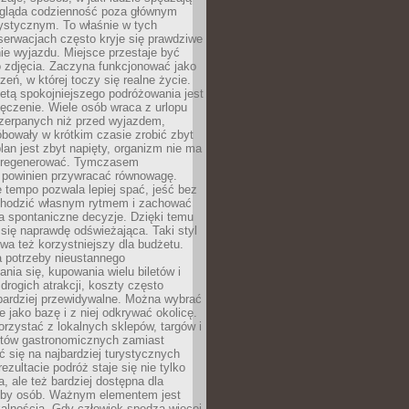
ygląda codzienność poza głównym
ystycznym. To właśnie w tych
erwacjach często kryje się prawdziwe
e wyjazdu. Miejsce przestaje być
o zdjęcia. Zaczyna funkcjonować jako
zeń, w której toczy się realne życie.
etą spokojniejszego podróżowania jest
ęczenie. Wiele osób wraca z urlopu
czerpanych niż przed wyjazdem,
bowały w krótkim czasie zrobić zbyt
plan jest zbyt napięty, organizm nie ma
zregenerować. Tymczasem
powinien przywracać równowagę.
 tempo pozwala lepiej spać, jeść bez
chodzić własnym rytmem i zachować
a spontaniczne decyzje. Dzięki temu
 się naprawdę odświeżająca. Taki styl
a też korzystniejszy dla budżetu.
a potrzeby nieustannego
nia się, kupowania wielu biletów i
drogich atrakcji, koszty często
bardziej przewidywalne. Można wybrać
e jako bazę i z niej odkrywać okolicę.
rzystać z lokalnych sklepów, targów i
tów gastronomicznych zamiast
 się na najbardziej turystycznych
ezultacie podróż staje się nie tylko
a, ale też bardziej dostępna dla
czby osób. Ważnym elementem jest
kalnością. Gdy człowiek spędza więcej