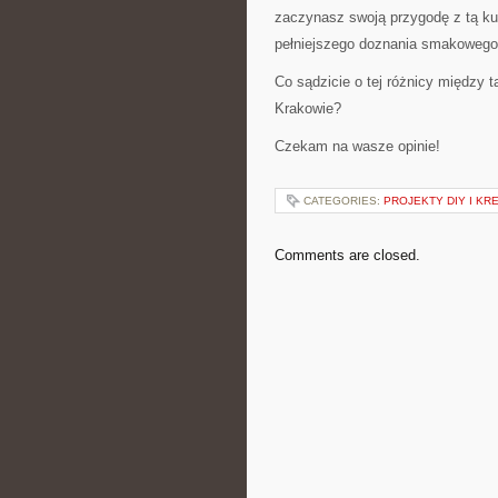
zaczynasz swoją przygodę z tą ku
pełniejszego doznania smakowego
Co sądzicie o tej różnicy między 
Krakowie?
Czekam na wasze opinie!
CATEGORIES:
PROJEKTY DIY I KR
Comments are closed.