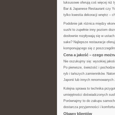
luksusowe oferują coś więcej niż 
Bar & Japanese Restaurant czy Yo
tylko kwestia dekoracji wnętrz – c
Podobnie jak różnica między ekon
sushi to zupełnie inny poziom doz
dosłownie rozpływają się w ustach
sake? Najlepsze restauracje oferuj
komponującego się z poszczególny
Cena a jakość – czego możn
Nie oszukujmy się: wysokiej jakośc
Po pierwsze, świeżość i pochodze
ryb i tańszych zamienników. Nato
Japonii lub innych renomowanych 
Kolejna sprawa to technika przygo
umiejętności doświadczonych sush
Porównajmy to do zakupu samochod
dostarcza przyjemności i komfort
Obawy klientów