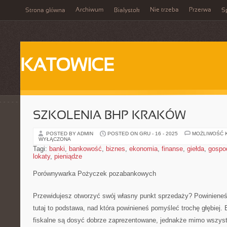
Archiwum
Nie trzeba
Przerwa
Strona główna
Białystok
Sp
KATOWICE
SZKOLENIA BHP KRAKÓW
POSTED BY ADMIN
POSTED ON GRU - 16 - 2025
MOŻLIWOŚĆ 
WYŁĄCZONA
Tagi:
banki
,
bankowość
,
biznes
,
ekonomia
,
finanse
,
giełda
,
gospo
lokaty
,
pieniądze
Porównywarka Pożyczek pozabankowych
Przewidujesz otworzyć swój własny punkt sprzedaży? Powinieneś 
tutaj to podstawa, nad która powinieneś pomyśleć trochę głębiej
fiskalne są dosyć dobrze zaprezentowane, jednakże mimo wszystko