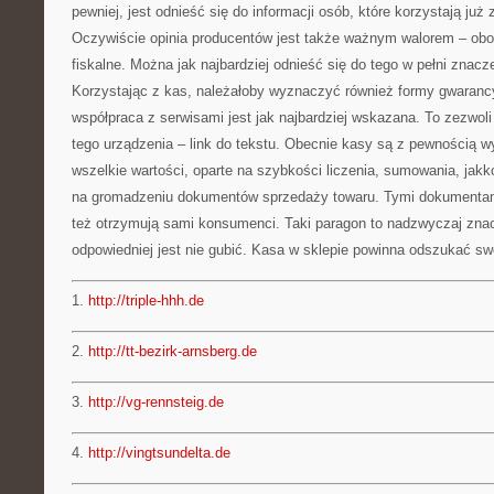
pewniej, jest odnieść się do informacji osób, które korzystają już 
Oczywiście opinia producentów jest także ważnym walorem – obo
fiskalne. Można jak najbardziej odnieść się do tego w pełni znacz
Korzystając z kas, należałoby wyznaczyć również formy gwarancy
współpraca z serwisami jest jak najbardziej wskazana. To zezwol
tego urządzenia – link do tekstu. Obecnie kasy są z pewnością w
wszelkie wartości, oparte na szybkości liczenia, sumowania, jakk
na gromadzeniu dokumentów sprzedaży towaru. Tymi dokumentami
też otrzymują sami konsumenci. Taki paragon to nadzwyczaj znac
odpowiedniej jest nie gubić. Kasa w sklepie powinna odszukać sw
1.
http://triple-hhh.de
2.
http://tt-bezirk-arnsberg.de
3.
http://vg-rennsteig.de
4.
http://vingtsundelta.de