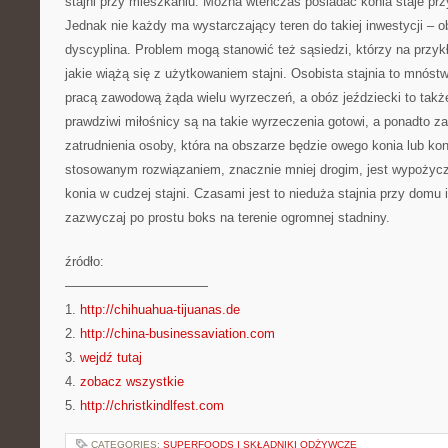
stajni przy mieszkaniu. Można wtenczas posiadać konia staje przy
Jednak nie każdy ma wystarczający teren do takiej inwestycji –
dyscyplina. Problem mogą stanowić też sąsiedzi, którzy na przykł
jakie wiążą się z użytkowaniem stajni. Osobista stajnia to mnóst
pracą zawodową żąda wielu wyrzeczeń, a obóz jeździecki to takż
prawdziwi miłośnicy są na takie wyrzeczenia gotowi, a ponadto za
zatrudnienia osoby, która na obszarze będzie owego konia lub kon
stosowanym rozwiązaniem, znacznie mniej drogim, jest wypożycz
konia w cudzej stajni. Czasami jest to nieduża stajnia przy dom
zazwyczaj po prostu boks na terenie ogromnej stadniny.
źródło:
———————————
1.
http://chihuahua-tijuanas.de
2.
http://china-businessaviation.com
3.
wejdź tutaj
4.
zobacz wszystkie
5.
http://christkindlfest.com
CATEGORIES:
SUPERFOODS I SKŁADNIKI ODŻYWCZE