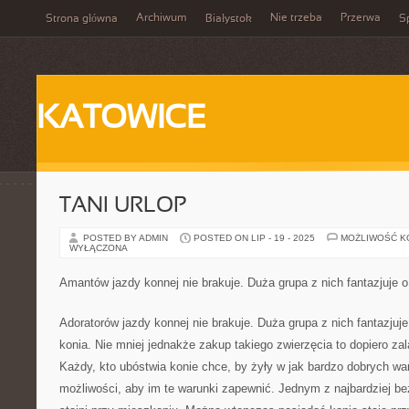
Archiwum
Nie trzeba
Przerwa
Strona główna
Białystok
Sp
KATOWICE
TANI URLOP
POSTED BY ADMIN
POSTED ON LIP - 19 - 2025
MOŻLIWOŚĆ 
WYŁĄCZONA
Amantów jazdy konnej nie brakuje. Duża grupa z nich fantazjuje 
Adoratorów jazdy konnej nie brakuje. Duża grupa z nich fantazjuj
konia. Nie mniej jednakże zakup takiego zwierzęcia to dopiero za
Każdy, kto ubóstwia konie chce, by żyły w jak bardzo dobrych wa
możliwości, aby im te warunki zapewnić. Jednym z najbardziej be