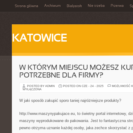
Archiwum
Nie trzeba
Przerwa
Strona główna
Białystok
Sp
KATOWICE
W KTÓRYM MIEJSCU MOŻESZ KU
POTRZEBNE DLA FIRMY?
POSTED BY ADMIN
POSTED ON CZE - 24 - 2025
MOŻLIWOŚĆ 
WYŁĄCZONA
W jaki sposób zakupić sporo taniej najróżniejsze produkty?
http://www.maszynypakujace.eu, to świetny portal internetowy, dzi
maszyny wyprodukowane do pakowania. Jest to fantastyczna stro
pewno otrzyma uznanie każdej osoby, jaka zechce skorzystać z p