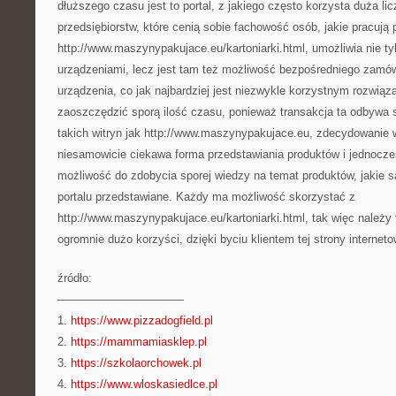
dłuższego czasu jest to portal, z jakiego często korzysta duża li
przedsiębiorstw, które cenią sobie fachowość osób, jakie pracują 
http://www.maszynypakujace.eu/kartoniarki.html, umożliwia nie ty
urządzeniami, lecz jest tam też możliwość bezpośredniego zamów
urządzenia, co jak najbardziej jest niezwykle korzystnym rozwiąz
zaoszczędzić sporą ilość czasu, ponieważ transakcja ta odbywa s
takich witryn jak http://www.maszynypakujace.eu, zdecydowanie w
niesamowicie ciekawa forma przedstawiania produktów i jednocześ
możliwość do zdobycia sporej wiedzy na temat produktów, jakie 
portalu przedstawiane. Każdy ma możliwość skorzystać z
http://www.maszynypakujace.eu/kartoniarki.html, tak więc należy 
ogromnie dużo korzyści, dzięki byciu klientem tej strony interneto
źródło:
———————————
1.
https://www.pizzadogfield.pl
2.
https://mammamiasklep.pl
3.
https://szkolaorchowek.pl
4.
https://www.wloskasiedlce.pl