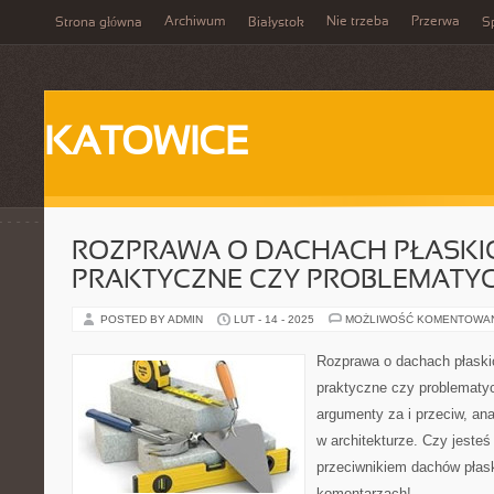
Archiwum
Nie trzeba
Przerwa
Strona główna
Białystok
Sp
KATOWICE
ROZPRAWA O DACHACH PŁASKIC
PRAKTYCZNE CZY PROBLEMATY
POSTED BY ADMIN
LUT - 14 - 2025
MOŻLIWOŚĆ KOMENTOWA
Rozprawa o dachach płaski
praktyczne czy problematy
argumenty za i przeciw, ana
w architekturze. Czy jeste
przeciwnikiem dachów płas
komentarzach!