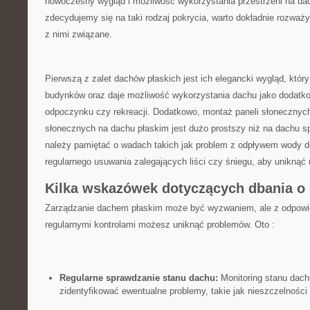
nowoczesny wygląd i możliwość wykorzystania przestrzeni na da
zdecydujemy się⁣ na taki rodzaj pokrycia, warto​ dokładnie ⁢rozważyć
z nimi związane.
Pierwszą z zalet dachów płaskich jest ich elegancki ​wygląd,⁣ któr
budynków ⁤oraz​ daje⁣ możliwość wykorzystania dachu ⁢jako dodatko
odpoczynku czy rekreacji. ​Dodatkowo, montaż ⁣paneli ⁤słonecznych
słonecznych na dachu​ płaskim‍ jest ⁣dużo prostszy niż ‍na⁤ dachu‌ 
należy pamiętać ‍o wadach takich‍ jak problem ⁣z odpływem ⁤wody 
regularnego⁣ usuwania ⁢zalegających liści czy śniegu, ⁢aby unikną
Kilka wskazówek dotyczących dbania o 
Zarządzanie dachem płaskim‍ może być wyzwaniem, ale z odpowi
⁢regularnymi‍ kontrolami możesz ⁢uniknąć problemów. Oto :
Regularne⁣ sprawdzanie‌ stanu dachu:
Monitoring stanu dach
zidentyfikować ewentualne⁣ problemy, takie jak nieszczelności