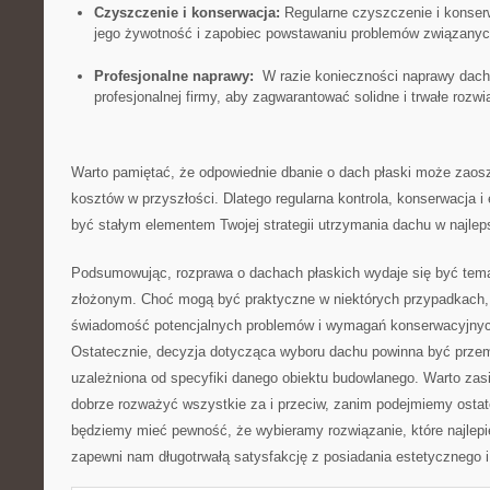
Czyszczenie i konserwacja:
Regularne⁤ czyszczenie⁣ i konse
⁣jego żywotność i zapobiec​ powstawaniu problemów związanych
Profesjonalne⁤ naprawy:
⁢ W⁣ razie konieczności naprawy⁣ dac
profesjonalnej firmy, aby zagwarantować solidne i trwałe rozwi
Warto pamiętać, że odpowiednie dbanie o ‌dach płaski może⁢ zaoszc
kosztów w przyszłości. Dlatego regularna kontrola, konserwacja 
być ⁤stałym elementem Twojej‍ strategii utrzymania ‍dachu w najle
Podsumowując, rozprawa o dachach płaskich wydaje​ się ⁣być te
złożonym. Choć mogą być praktyczne w ⁣niektórych⁤ przypadkach, 
świadomość potencjalnych problemów i wymagań konserwacyjnych⁤
Ostatecznie,​ decyzja⁣ dotycząca ⁤wyboru dachu powinna być przem
‌uzależniona od⁢ specyfiki danego obiektu ⁢budowlanego. Warto ‌zas
dobrze rozważyć wszystkie ⁣za i przeciw, zanim ⁢podejmiemy osta
będziemy​ mieć pewność,‌ że wybieramy rozwiązanie, które najlepi
zapewni nam długotrwałą satysfakcję z⁣ posiadania estetycznego​ 