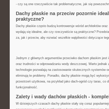
⁢- czy są one rzeczywiście tak problematyczne, ⁤jak się powszech
Dachy płaskie na przeciw pozornie‌ idealn
praktyczne?
Dachy płaskie często budzą kontrowersje wśród architektów oraz
wydają się‌ idealne, ⁢ale⁢ czy ⁤rzeczywiście są praktyczne? ‍Przed
za, jak i przeciw, aby rozwiać wszelkie wątpliwości dotyczące tego
Jednym z ⁢głównych argumentów przeciwko dachom​ płaskim jest⁢ i
oraz trudności w odprowadzaniu ⁣wody⁤ deszczowej.‍ Warto jedna
technologie pozwalają⁢ na zastosowanie skutecznych systemów od
eliminują te⁢ problemy. Ponadto, dachy płaskie mogą​ być ⁣wykorzy
‍przestrzeń użytkowa, na przykład jako ​dach-ogród czy taras, co
funkcjonalność.
Zalety i⁤ wady dachów ⁢płaskich ⁣- kompl
W dzisiejszych ⁣czasach dachy płaskie⁣ stały się coraz​ popularni