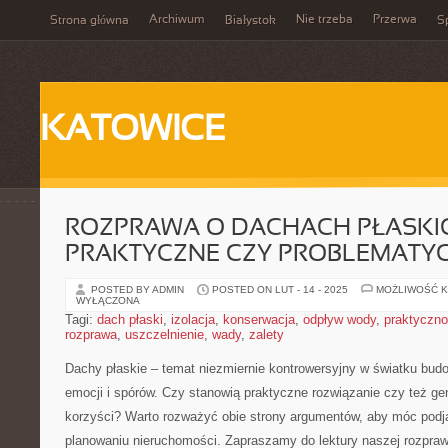
Archiwum
Nie trzeba
Przerwa
Strona główna
Białystok
Sp
KATOWICE
ROZPRAWA O DACHACH PŁASKIC
PRAKTYCZNE CZY PROBLEMATY
POSTED BY ADMIN
POSTED ON LUT - 14 - 2025
MOŻLIWOŚĆ 
WYŁĄCZONA
Tagi:
dach płaski
,
izolacja
,
konserwacja
,
odpływ wody
,
praktyczn
rozprawa
,
uszczelnienie
,
wady
,
zalety
Dachy płaskie – temat niezmiernie kontrowersyjny w światku budo
⁤emocji⁣ i spórów.⁢ Czy stanowią praktyczne rozwiązanie czy też g
korzyści? Warto rozważyć ​obie strony argumentów, aby móc⁢ podj
planowaniu nieruchomości.⁢ Zapraszamy do lektury naszej ​rozpra