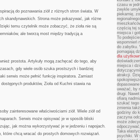
czasu w jed
zwykle umyk
spiracją do poznawania ziół z różnych stron świata. W
piekarnię, z
ach skandynawskich. Strona może pokazywać, jak różne
regionalnego
mieszkańców.
zięki temu czytelnik może zobaczyć, że zioła nie są
częścią tej 
miejsca i g
iemniaków, ale tworzą most między tradycją a
To podejście
wspomnień n
do zabytku.
pomagają dzi
dla użytkow
doświadczeni
wnież prostota. Artykuły mogą zachęcać do tego, aby
miejsca i d
zasach, gdy wiele osób szuka prostszych i bardziej
dotyczącymi 
atrakcji. Dzi
ki serwis może pełnić funkcję inspiratora. Zamiast
spokojniejsze
 dostępnych produktów, Zioła od Kuchni stawia na
dopasowane 
uważać, by 
drugi. Nawet
ofiarą nadmi
szukać tego
zmienia takż
oby zainteresowane właściwościami ziół. Wiele ziół od
godziny do k
zaczyna odcz
 naparach. Serwis może opisywać je w sposób bliski
może zdecyd
ując, jak można wykorzystywać je w jedzeniu i napojach.
odpoczywać,
Taka elasty
ób, które chcą wracać do prostych domowych rozwiązań.
psychiki. W