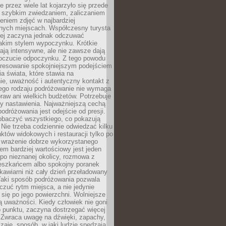
 przez wiele lat kojarzyło się przede
 szybkim zwiedzaniem, zaliczaniem
bieniem zdjęć w najbardziej
nych miejscach. Współczesny turysta
iej zaczyna jednak odczuwać
akim stylem wypoczynku. Krótkie
ją intensywne, ale nie zawsze dają
oczucie odpoczynku. Z tego powodu
eresowanie spokojniejszym podejściem
a świata, które stawia na
ie, uważność i autentyczny kontakt z
ego rodzaju podróżowanie nie wymaga
raw ani wielkich budżetów. Potrzebuje
y nastawienia. Najważniejszą cechą
odróżowania jest odejście od presji.
zobaczyć wszystkiego, co pokazują
 Nie trzeba codziennie odwiedzać kilku
tów widokowych i restauracji tylko po
ć wrażenie dobrze wykorzystanego
m bardziej wartościowy jest jeden
 po nieznanej okolicy, rozmowa z
eszkańcem albo spokojny poranek
awiarni niż cały dzień przeładowany
 Taki sposób podróżowania pozwala
zuć rytm miejsca, a nie jedynie
 się po jego powierzchni. Wolniejsze
 uważności. Kiedy człowiek nie goni
 punktu, zaczyna dostrzegać więcej
 Zwraca uwagę na dźwięki, zapachy,
zaje, sposób, w jaki ludzie spędzają