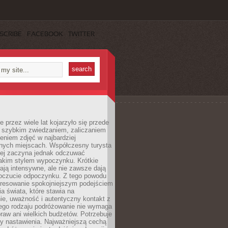
SCRIBE
FACEBOOK
TWITTER
 przez wiele lat kojarzyło się przede
 szybkim zwiedzaniem, zaliczaniem
bieniem zdjęć w najbardziej
nych miejscach. Współczesny turysta
iej zaczyna jednak odczuwać
akim stylem wypoczynku. Krótkie
ją intensywne, ale nie zawsze dają
oczucie odpoczynku. Z tego powodu
eresowanie spokojniejszym podejściem
a świata, które stawia na
ie, uważność i autentyczny kontakt z
ego rodzaju podróżowanie nie wymaga
raw ani wielkich budżetów. Potrzebuje
y nastawienia. Najważniejszą cechą