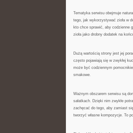
Tematyka serwisu obejmuje natura
tego, jak wykorzystywać zioła w 
kto chce sprawić, aby codzienne g
zioła jako drobny dodatek na końcu
Dużą wartością strony jest jej po
często pojawiają się w zwykłej ku
może być codziennym pomocnikiem
smakowe.
Ważnym obszarem serwisu są dom
sałatkach. Dzięki nim zwykłe potr
zachęcać do tego, aby zamiast si
tworzyć własne kompozycje. To pod