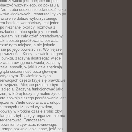
odróżowania jest odejście od presji.
zobaczyć wszystkiego, co pokazują
 Nie trzeba codziennie odwiedzać kilku
tów widokowych i restauracji tylko po
ć wrażenie dobrze wykorzystanego
m bardziej wartościowy jest jeden
 po nieznanej okolicy, rozmowa z
eszkańcem albo spokojny poranek
awiarni niż cały dzień przeładowany
 Taki sposób podróżowania pozwala
zuć rytm miejsca, a nie jedynie
 się po jego powierzchni. Wolniejsze
 uważności. Kiedy człowiek nie goni
 punktu, zaczyna dostrzegać więcej
 Zwraca uwagę na dźwięki, zapachy,
zaje, sposób, w jaki ludzie spędzają
ygląda codzienność poza głównym
ystycznym. To właśnie w tych
erwacjach często kryje się prawdziwe
e wyjazdu. Miejsce przestaje być
o zdjęcia. Zaczyna funkcjonować jako
zeń, w której toczy się realne życie.
etą spokojniejszego podróżowania jest
ęczenie. Wiele osób wraca z urlopu
czerpanych niż przed wyjazdem,
bowały w krótkim czasie zrobić zbyt
plan jest zbyt napięty, organizm nie ma
zregenerować. Tymczasem
powinien przywracać równowagę.
 tempo pozwala lepiej spać, jeść bez