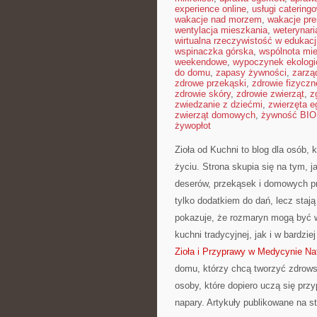
experience online
,
usługi caterin
wakacje nad morzem
,
wakacje pr
wentylacja mieszkania
,
weterynar
wirtualna rzeczywistość w edukacj
wspinaczka górska
,
wspólnota mi
weekendowe
,
wypoczynek ekologi
do domu
,
zapasy żywności
,
zarzą
zdrowe przekąski
,
zdrowie fizyczn
zdrowie skóry
,
zdrowie zwierząt
,
z
zwiedzanie z dziećmi
,
zwierzęta 
zwierząt domowych
,
żywność BIO
żywopłot
Zioła od Kuchni to blog dla osób,
życiu. Strona skupia się na tym, 
deserów, przekąsek i domowych pr
tylko dodatkiem do dań, lecz staj
pokazuje, że rozmaryn mogą być 
kuchni tradycyjnej, jak i w bard
Zioła i Przyprawy w Medycynie Nat
domu, którzy chcą tworzyć zdrows
osoby, które dopiero uczą się przy
napary. Artykuły publikowane na 