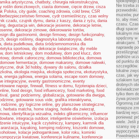
spokojnego p
amika artystyczna
,
chatboty
,
chirurgia rekonstrukcyjna
,
Nie trzeba 
y roślin doniczkowych
,
ciasta domowe
,
cięcie drzew
,
cisza
przewodniki.
ak Polska
,
city guide
,
coaching zdrowia
,
cold brew
,
CSR
muzeów, punk
berbezpieczeństwo firmowe
,
cydr rzemieślniczy
,
czas wolny
to, aby mie
nik czadu
,
czujnik dymu
,
dania z kaszy
,
dania z ryżu
,
dania
czasu. Czase
ring
,
degustacja win
,
dekoracje jesienne
,
dekoracje letnie
,
długi spacer
iosenne
,
dekoracje zimowe
,
dekorowanie tortów
,
lokalnym mi
esign dla gastronomii
,
design firmowy
,
design funkcjonalny
,
spędzony w k
ch
,
design roślinny
,
diagnostyka laboratoryjna
,
dieta
atrakcjami.
a
,
dieta pudełkowa
,
dieta śródziemnomorska dla
naprawdę poc
etetyka sportowa
,
diy dekoracje świąteczne
,
diy meble
prześlizgnąć
ów
,
dom letniskowy
,
dom modułowy
,
dom pod klucz
,
dom
podróże uczą
etowy
,
domek całoroczny
,
domowa biblioteczka
,
domowa
od punktu do
domowe fermentacje
,
domowe makarony
,
domowe nalewki
,
szczegółów.
tetyczne
,
druk 3d hobby
,
dywany do salonu
,
działka
lokalne zwyc
szkolna
,
ekologia miejska
,
ekologia społeczna
,
ekoturystyka
,
czas, jak w
na
,
energia jądrowa
,
energia solarna
,
escape room domowy
,
szlakiem tur
e integracyjne
,
eventy gastronomiczne
,
eventy
drobnych obs
ntowane napoje
,
firewall
,
fitness w domu
,
fizjoterapia dzieci
,
doświadczeni
nline
,
food design
,
food influencerzy
,
food marketing
,
food
tylko tłem d
tival
,
garaż podziemny
,
globalizacja
,
gotowanie dla dwojga
,
żywa przestr
odzinne
,
gotowanie sous vide
,
grafika interaktywna
,
Ogromną zal
 rodzinne
,
gry logiczne online
,
gry planszowe strategiczne
,
mniejsze zm
y
,
herbata matcha
,
home staging
,
hotele dla zwierząt
,
bardziej wy
omowa
,
identyfikacja wizualna
,
indeks glikemiczny
,
influencer
ponieważ pró
dowlane
,
integracja outdoor
,
inteligentne oświetlenie
,
izolacja
wiele. Jeśli 
dzenie intuicyjne
,
kącik czytelniczy
,
kampery
,
karmnik dla
szansy się 
 aranżacja
,
kayaking
,
kemping rodzinny
,
kiszonki domowe
,
wypoczynek 
lkoholowe
,
kolacje jednogarnkowe
,
kolor roku
,
kominki
Powolniejsze
kompozycje kwiatowe
,
konferencje kulinarne
,
konferencje