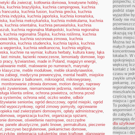
pośpiechu, 
etyki dla zwierząt
,
kotłownia domowa
,
kreatywne hobby
,
przestrzeń n
ska
,
kuchnia brazylijska
,
kuchnia campingowa
,
kuchnia
podróż staje
a francuska
,
kuchnia fusion
,
kuchnia grecka
,
kuchnia
wyjazdów byw
chnia indyjska
,
kuchnia japońska
,
kuchnia koreańska
,
Kiedy nie m
ńska
,
kuchnia meksykańska
,
kuchnia molekularna
,
kuchnia
przemieszcza
wa
,
kuchnia orientalna
,
kuchnia peruwiańska
,
kuchnia
odwiedzania 
aszub
,
kuchnia regionalna Małopolski
,
kuchnia regionalna
okazują się 
a
,
kuchnia regionalna Śląska
,
kuchnia roślinna
,
kuchnia
jedno miejsc
owa letnia
,
kuchnia sezonowa zimowa
,
kuchnia
Można też ko
nomorska
,
kuchnia studencka
,
kuchnia tajska
,
kuchnia
małych punk
ia węgierska
,
kuchnia wielkanocna
,
kuchnia wigilijna
,
koncentrować
wska
,
kuchnie na wymiar
,
kultura herbaty
,
kultura kawy
,
łąka
lokalach. W r
,
last minute
,
łazienki nowoczesne
,
lemoniady domowe
,
logo
spokojniejsz
o pracy
,
łyżwiarstwo
,
made in Poland
,
magazyn energii
,
większej li
alowanie mebli
,
malowanie po numerach
,
marynaty
kontakt z lo
e klasyczne
,
meble modułowe
,
meble skandynawskie
,
czasu w jed
na zabiegi
,
medycyna prewencyjna
,
mental health
,
miejskie
zwykle umyk
,
mieszkanie z balkonem
,
mikroogród
,
mikrowyprawy
,
piekarnię, z
,
monitorowanie zdrowia domowe
,
motion design
,
naprawy
regionalnego
yki żywieniowe
,
niemarnowanie jedzenia
,
nietolerancje
mieszkańców.
sługa klienta online
,
ochrona powietrza
,
ochrona przed
częścią tej 
na systemów
,
ochrona wód
,
oczko wodne
,
odbiór
miejsca i g
dżywianie seniorów
,
ogród deszczowy
,
ogród miejski
,
ogród
To podejście
ród wypoczynkowy
,
ogród zimowy pomysły
,
ogrzewanie
wspomnień n
,
opieka nad zwierzętami domowymi
,
opłaty administracyjne
,
do zabytku.
a domowa
,
organizacja kuchni
,
organizacja spiżarni
,
pomagają dzi
lenie domowe
,
oświetlenie nastrojowe
,
oszczędne
dla użytkow
ów
,
panele akustyczne
,
parki linowe
,
permakultura
,
pieczenie
doświadczeni
st
,
pieczywo bezglutenowe
,
piekarnictwo domowe
,
miejsca i d
orczyków
,
pielęgnacja sukulentów
,
piwo kraftowe
,
planowanie