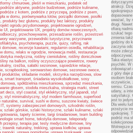
dotyczącymi 
atformy chmurowe
,
pleśń w mieszkaniu
,
podatek od
atrakcji. Dzi
,
podróże aktywne
,
podróże budżetowe
,
podróże kulinarne
,
spokojniejsze
podróże z kotem
,
podróże z przyczepą
,
podróże z psem
,
dopasowane 
pła w domu
,
porównywarka lotów
,
porządki domowe
,
posiłki
uważać, by 
ę
,
produkty bez glutenu
,
produkty bez laktozy
,
produkty
drugi. Nawet
rojekt ogrodu przydomowego
,
projektowanie ogrodzeń
,
ofiarą nadmi
ie UI
,
projektowanie UX
,
projekty domów nowoczesnych
,
szukać tego
odbiorczy
,
przechowywanie
,
przesadzanie roślin
,
przestrzeń
zmienia takż
twory warzywne
,
przewodniki turystyczne
,
przycinanie
godziny do k
ofilaktyka
,
psychoterapia
,
puzzle
,
quizy
,
rafting
,
rak
zaczyna odcz
li domowe
,
recenzje kawiarni
,
regulamin osiedla
,
rehabilitacja
może zdecyd
 w domu
,
relaks w ogrodzie
,
renowacja mebli
,
restauracje
odpoczywać,
robotyka medyczna
,
rośliny cieniolubne
,
rośliny doniczkowe
Taka elasty
ośliny na balkon
,
rośliny oczyszczające powietrze
,
rowery
psychiki. W
lokalny
,
rzeźba
,
sałatki sezonowe
,
sąsiedzkie relacje
,
zobowiązań 
ie
,
scrapbooking
,
serowarstwo domowe
,
sezonowe owoce
,
z góry daje 
d produktów
,
składanie modeli
,
skrzynka narzędziowa
,
slow
osobom braku
ia
,
smart transport
,
śniadania wysokobiałkowe
,
sosy
oczywiście,
a domowa
,
spółdzielnia mieszkaniowa
,
sprzedaż mieszkania
,
sensu. Czas
owanie głosem
,
stodoła mieszkalna
,
strategia marki
,
street
udany, a int
 art deco
,
styl coastal
,
styl eklektyczny
,
styl japandi
,
styl
satysfakcji.
ry
,
styl minimalistyczny
,
styl modern farmhouse
,
superfood
jest to jedy
 naturalne
,
survival
,
sushi w domu
,
suszone kwiaty
,
świece
Dla wielu lu
IT
,
systemy zabezpieczeń domowych
,
szkodniki roślin
,
przeżycie mni
w
,
szlaki górskie
,
szlaki historyczne
,
szlaki kulinarne
,
szlaki
spokojniej. 
 gotowania
,
tapety ścienne
,
targi śniadaniowe
,
team building
podróż ma sł
hnologie smart home
,
tekstylia domowe
,
teleporady
kolekcjonow
h przepisy
,
terapia par
,
testy medyczne domowe
,
tiny
Wolniejsze 
r
,
trawnik naturalny
,
trekking
,
uprawa kiełków
,
uprawa
odpowiedzial
 papryki
,
uprawa pomidorów
,
uprawa truskawek
,
user