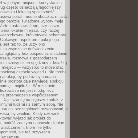
t w jednym miejscu i korzystanie z
ług często oznaczają łagodniejszy
dowisko i lokalną społeczność.
asowa potrafi mocno obciążać miasta i
tego bardziej świadome wybory mają
Warto zastanawiać się, czy nasza
iera lokalne miejsca, czy raczej
wierzchowne, krótkotrwałe schematy
 Ciekawym aspektem spokojnego
 jest też to, że uczy ono
i za zwyczajne doświadczenia.
ca oglądany bez pośpiechu, śniadanie
tarasie, rozmowa z gospodarzem
 deszczowy dzień spędzony z książką
 miejscu — wszystko to może stać
tościową częścią wyjazdu. Nie trzeba
 atrakcji, by podróż była udana.
ie prostota daje najwięcej spokoju i
pamięci najdłużej. W rezultacie
różowanie nie jest modą, lecz
 na przemęczenie współczesnym
. Daje szansę na głębszy kontakt z
 innymi ludźmi i z samym sobą. Nie
usu ani szczególnych przygotowań, a
wości, by zwolnić. Kiedy człowiek
aktować wyjazd jak projekt do
a, podróż zaczyna naprawdę działać.
świadczeniem, które nie tylko
spomnień, ale też przywraca
równowagę.