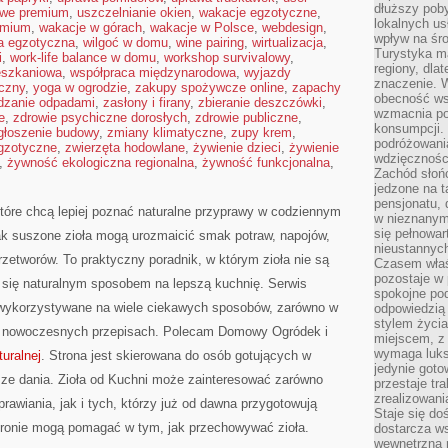
dłuższy poby
gowe premium
,
uszczelnianie okien
,
wakacje egzotyczne
,
lokalnych us
emium
,
wakacje w górach
,
wakacje w Polsce
,
webdesign
,
wpływ na śro
ia egzotyczna
,
wilgoć w domu
,
wine pairing
,
wirtualizacja
,
Turystyka m
i
,
work-life balance w domu
,
workshop survivalowy
,
regiony, dla
eszkaniowa
,
współpraca międzynarodowa
,
wyjazdy
znaczenie. 
czny
,
yoga w ogrodzie
,
zakupy spożywcze online
,
zapachy
obecność wsp
dzanie odpadami
,
zasłony i firany
,
zbieranie deszczówki
,
wzmacnia po
e
,
zdrowie psychiczne dorosłych
,
zdrowie publiczne
,
konsumpcji.
głoszenie budowy
,
zmiany klimatyczne
,
zupy krem
,
podróżowania
egzotyczne
,
zwierzęta hodowlane
,
żywienie dzieci
,
żywienie
wdzięcznośc
,
żywność ekologiczna regionalna
,
żywność funkcjonalna
,
Zachód słoń
jedzone na 
pensjonatu,
 które chcą lepiej poznać naturalne przyprawy w codziennym
w nieznanym
się pełnowar
jak suszone zioła mogą urozmaicić smak potraw, napojów,
nieustannych
zetworów. To praktyczny poradnik, w którym zioła nie są
Czasem właśn
pozostaje w 
ą się naturalnym sposobem na lepszą kuchnię. Serwis
spokojne pod
wykorzystywane na wiele ciekawych sposobów, zarówno w
odpowiedzią
stylem życia
ziej nowoczesnych przepisach. Polecam Domowy Ogródek i
miejscem, z
wymaga luks
uralnej
. Strona jest skierowana do osób gotujących w
jedynie goto
ze dania. Zioła od Kuchni może zainteresować zarówno
przestaje tr
zrealizowani
prawiania, jak i tych, którzy już od dawna przygotowują
Staje się do
stronie mogą pomagać w tym, jak przechowywać zioła.
dostarcza w
wewnętrzną 