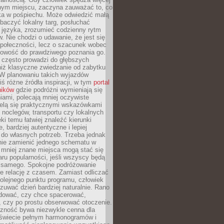
nym miejscu, zaczyna zauważać to, co
a w pośpiechu. Może odwiedzić małą
obaczyć lokalny targ, posłuchać
 języka, zrozumieć codzienny rytm
 Nie chodzi o udawanie, że jest się
społeczności, lecz o szacunek wobec
otowość do prawdziwego poznania go.
 często prowadzi do głębszych
iż klasyczne zwiedzanie od zabytku
 W planowaniu takich wyjazdów
ś różne źródła inspiracji, w tym
portal
ników
gdzie podróżni wymieniają się
ami, polecają mniej oczywiste
zielą się praktycznymi wskazówkami
noclegów, transportu czy lokalnych
ęki temu łatwiej znaleźć kierunki
, bardziej autentyczne i lepiej
do własnych potrzeb. Trzeba jednak
nie zamienić jednego schematu w
 mniej znane miejsca mogą stać się
aru popularności, jeśli wszyscy będą
 samego. Spokojne podróżowanie
e relację z czasem. Zamiast odliczać
olejnego punktu programu, człowiek
uwać dzień bardziej naturalnie. Rano
ować, czy chce spacerować,
 czy po prostu obserwować otoczenie.
czność bywa niezwykle cenna dla
 świecie pełnym harmonogramów i