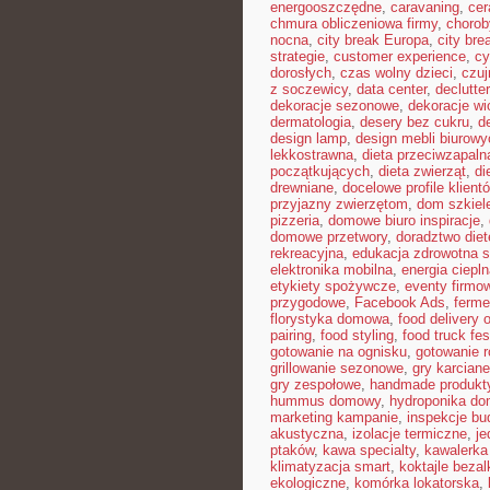
energooszczędne
,
caravaning
,
cer
chmura obliczeniowa firmy
,
chorob
nocna
,
city break Europa
,
city bre
strategie
,
customer experience
,
cy
dorosłych
,
czas wolny dzieci
,
czuj
z soczewicy
,
data center
,
declutte
dekoracje sezonowe
,
dekoracje w
dermatologia
,
desery bez cukru
,
d
design lamp
,
design mebli biurowy
lekkostrawna
,
dieta przeciwzapaln
początkujących
,
dieta zwierząt
,
di
drewniane
,
docelowe profile klient
przyjazny zwierzętom
,
dom szkiel
pizzeria
,
domowe biuro inspiracje
,
domowe przetwory
,
doradztwo die
rekreacyjna
,
edukacja zdrowotna 
elektronika mobilna
,
energia ciepl
etykiety spożywcze
,
eventy firmow
przygodowe
,
Facebook Ads
,
ferme
florystyka domowa
,
food delivery o
pairing
,
food styling
,
food truck fes
gotowanie na ognisku
,
gotowanie r
grillowanie sezonowe
,
gry karciane
gry zespołowe
,
handmade produkt
hummus domowy
,
hydroponika d
marketing kampanie
,
inspekcje bu
akustyczna
,
izolacje termiczne
,
je
ptaków
,
kawa specialty
,
kawalerka
klimatyzacja smart
,
koktajle beza
ekologiczne
,
komórka lokatorska
,