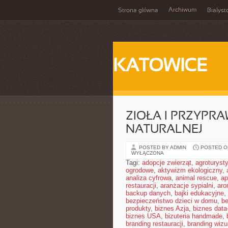
Archiwum
Strona główna
Białyst
KATOWICE
ZIOŁA I PRZYPR
NATURALNEJ
POSTED BY ADMIN
POSTED ON
WYŁĄCZONA
Tagi:
adopcje zwierząt
,
agroturyst
ogrodowe
,
aktywizm ekologiczny
,
analiza cyfrowa
,
animal rescue
,
ap
restauracji
,
aranżacje sypialni
,
aro
backup danych
,
bajki edukacyjne
,
bezpieczeństwo dzieci w domu
,
be
produkty
,
biznes Azja
,
biznes data
biznes USA
,
bizuteria handmade
,
branding restauracji
,
branding wizu