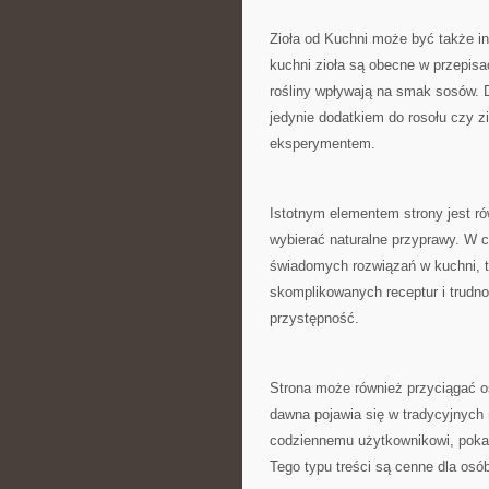
Zioła od Kuchni może być także in
kuchni zioła są obecne w przepis
rośliny wpływają na smak sosów. D
jedynie dodatkiem do rosołu czy z
eksperymentem.
Istotnym elementem strony jest ró
wybierać naturalne przyprawy. W c
świadomych rozwiązań w kuchni, ta
skomplikowanych receptur i trudno
przystępność.
Strona może również przyciągać os
dawna pojawia się w tradycyjnych
codziennemu użytkownikowi, pokaz
Tego typu treści są cenne dla os