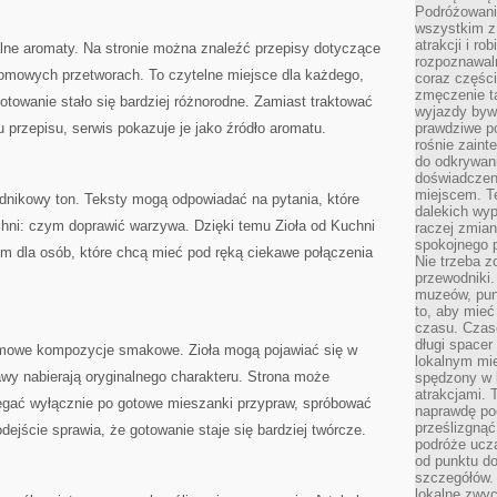
Podróżowanie
wszystkim z
atrakcji i ro
lne aromaty. Na stronie można znaleźć przepisy dotyczące
rozpoznawal
domowych przetworach. To czytelne miejsce dla każdego,
coraz częśc
zmęczenie t
otowanie stało się bardziej różnorodne. Zamiast traktować
wyjazdy bywa
 przepisu, serwis pokazuje je jako źródło aromatu.
prawdziwe p
rośnie zaint
do odkrywani
doświadczen
miejscem. T
radnikowy ton. Teksty mogą odpowiadać na pytania, które
dalekich wyp
chni: czym doprawić warzywa. Dzięki temu Zioła od Kuchni
raczej zmian
spokojnego p
 dla osób, które chcą mieć pod ręką ciekawe połączenia
Nie trzeba 
przewodniki.
muzeów, punk
to, aby mie
czasu. Czase
długi spacer
owe kompozycje smakowe. Zioła mogą pojawiać się w
lokalnym mi
awy nabierają oryginalnego charakteru. Strona może
spędzony w k
atrakcjami.
ęgać wyłącznie po gotowe mieszanki przypraw, spróbować
naprawdę poc
prześlizgnąć
ejście sprawia, że gotowanie staje się bardziej twórcze.
podróże uczą
od punktu do
szczegółów.
lokalne zwyc