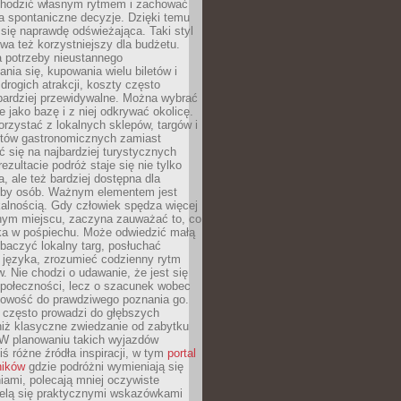
chodzić własnym rytmem i zachować
a spontaniczne decyzje. Dzięki temu
 się naprawdę odświeżająca. Taki styl
a też korzystniejszy dla budżetu.
a potrzeby nieustannego
nia się, kupowania wielu biletów i
drogich atrakcji, koszty często
bardziej przewidywalne. Można wybrać
e jako bazę i z niej odkrywać okolicę.
rzystać z lokalnych sklepów, targów i
tów gastronomicznych zamiast
 się na najbardziej turystycznych
ezultacie podróż staje się nie tylko
a, ale też bardziej dostępna dla
czby osób. Ważnym elementem jest
kalnością. Gdy człowiek spędza więcej
nym miejscu, zaczyna zauważać to, co
a w pośpiechu. Może odwiedzić małą
obaczyć lokalny targ, posłuchać
 języka, zrozumieć codzienny rytm
 Nie chodzi o udawanie, że jest się
społeczności, lecz o szacunek wobec
otowość do prawdziwego poznania go.
 często prowadzi do głębszych
iż klasyczne zwiedzanie od zabytku
 W planowaniu takich wyjazdów
ś różne źródła inspiracji, w tym
portal
ników
gdzie podróżni wymieniają się
ami, polecają mniej oczywiste
zielą się praktycznymi wskazówkami