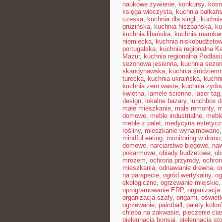
naukowe żywienie
,
konkursy
,
kosm
księga wieczysta
,
kuchnia bałkań
czeska
,
kuchnia dla singli
,
kuchni
gruzińska
,
kuchnia hiszpańska
,
ku
kuchnia libańska
,
kuchnia maroka
niemiecka
,
kuchnia niskobudżeto
portugalska
,
kuchnia regionalna K
Mazur
,
kuchnia regionalna Podlasi
sezonowa jesienna
,
kuchnia sezon
skandynawska
,
kuchnia śródziem
turecka
,
kuchnia ukraińska
,
kuchn
kuchnia zero waste
,
kuchnia żydo
kwietna
,
lamele ścienne
,
laser tag
design
,
lokalne bazary
,
lunchbox d
małe mieszkanie
,
małe remonty
,
m
domowe
,
meble industrialne
,
mebl
meble z palet
,
medycyna estetycz
rośliny
,
mieszkanie wynajmowane
mindful eating
,
monitoring w domu
domowe
,
narciarstwo biegowe
,
naw
pokarmowe
,
obiady budżetowe
,
ob
mrozem
,
ochrona przyrody
,
ochro
mieszkania
,
odnawianie drewna
,
o
na parapecie
,
ogród wertykalny
,
og
ekologiczne
,
ogrzewanie miejskie
oprogramowanie ERP
,
organizacj
organizacja szafy
,
origami
,
oświet
ogrzewanie
,
paintball
,
palety kolor
chleba na zakwasie
,
pieczenie cia
pielęgnacja bonsai
,
pielęgnacja st