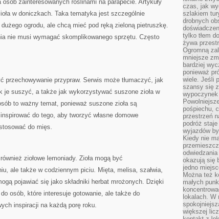
a osób zainteresowanych roślinami na parapecie. Artykuły
czas, jak w
ioła w doniczkach. Taka tematyka jest szczególnie
szlakiem tur
drobnych obs
ą dużego ogrodu, ale chcą mieć pod ręką zieloną pietruszkę.
doświadczeni
tylko tłem d
nia nie musi wymagać skomplikowanego sprzętu. Często
żywa przestr
Ogromną zal
mniejsze zm
bardziej wy
ponieważ pró
wiele. Jeśli 
ć przechowywanie przypraw. Serwis może tłumaczyć, jak
szansy się 
ak je suszyć, a także jak wykorzystywać suszone zioła w
wypoczynek 
Powolniejsze
osób to ważny temat, ponieważ suszone zioła są
pośpiechu, 
 inspirować do tego, aby tworzyć własne domowe
przestrzeń n
podróż staje
 stosować do mięs.
wyjazdów byw
Kiedy nie m
przemieszcza
odwiedzania 
 również ziołowe lemoniady. Zioła mogą być
okazują się 
jedno miejsc
iu, ale także w codziennym piciu. Mięta, melisa, szałwia,
Można też ko
gą pojawiać się jako składniki herbat mrożonych. Dzięki
małych punk
koncentrować
 do osób, które interesuje gotowanie, ale także do
lokalach. W r
spokojniejsz
ch inspiracji na każdą porę roku.
większej li
kontakt z lo