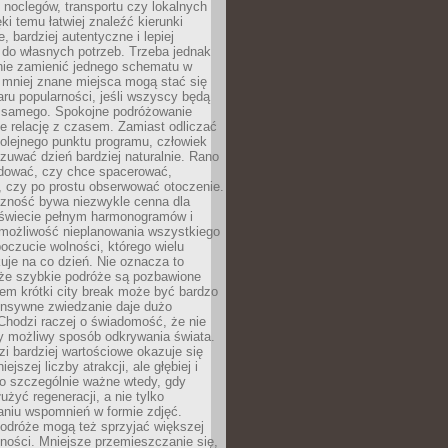
noclegów, transportu czy lokalnych
ęki temu łatwiej znaleźć kierunki
, bardziej autentyczne i lepiej
do własnych potrzeb. Trzeba jednak
nie zamienić jednego schematu w
 mniej znane miejsca mogą stać się
aru popularności, jeśli wszyscy będą
 samego. Spokojne podróżowanie
e relację z czasem. Zamiast odliczać
olejnego punktu programu, człowiek
uwać dzień bardziej naturalnie. Rano
ować, czy chce spacerować,
 czy po prostu obserwować otoczenie.
czność bywa niezwykle cenna dla
 świecie pełnym harmonogramów i
możliwość nieplanowania wszystkiego
poczucie wolności, którego wielu
je na co dzień. Nie oznacza to
 że szybkie podróże są pozbawione
em krótki city break może być bardzo
ensywne zwiedzanie daje dużo
 Chodzi raczej o świadomość, że nie
ny możliwy sposób odkrywania świata.
dzi bardziej wartościowe okazuje się
ejszej liczby atrakcji, ale głębiej i
To szczególnie ważne wtedy, gdy
użyć regeneracji, a nie tylko
aniu wspomnień w formie zdjęć.
podróże mogą też sprzyjać większej
ności. Mniejsze przemieszczanie się,