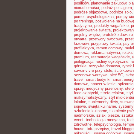
posiłków
,
planowanie zakupów
,
pl
nieruchomości
,
podróż pociągiem
podróże objazdowe
,
podróże solo
,
pomoc psychologiczna
,
pompy cie
po treningu
,
pozwolenie na budow
tradycyjne
,
produkty wegańskie
,
p
projektowanie światła
,
projektowan
projekty wnętrz
,
protokół zdawczo-
otwarta
,
przetwory owocowe
,
prze
krzewów
,
przyprawy świata
,
psy pr
profilaktyka
,
ramen domowy
,
ravio
domowa
,
reklama natywna
,
relaks
premium
,
restauracje wegańskie
,
pielęgnacja
,
rośliny egzotyczne
,
r
górskie
,
rozrywka domowa
,
rynek 
savoir-vivre przy stole
,
ściółkowan
sezonowe warzywa
,
sieć 5G
,
skła
travel
,
smart budynki
,
smart energ
domowe
,
spacer w lesie
,
spiżarni
sprzęt medyczny przenośny
,
ster
food azjatycki
,
strefa relaksu
,
styl
maksymalistyczny
,
styl mid-centu
lokalne
,
suplementy diety
,
surowce
sojowe
,
święta kulinarne
,
systemy 
szkolenia kulinarne
,
szkolenie psó
nadmorskie
,
szlaki piesze
,
sztuka
event
,
technologia medyczna
,
tec
zdrowotne
,
telepsychologia
,
tempe
house
,
tofu przepisy
,
travel blogge
mikroliści
,
uprawa ogórków
,
uprawa