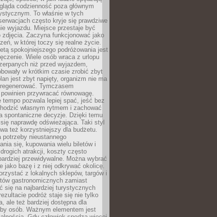
ygląda codzienność poza głównym
ystycznym. To właśnie w tych
erwacjach często kryje się prawdziwe
e wyjazdu. Miejsce przestaje być
o zdjęcia. Zaczyna funkcjonować jako
zeń, w której toczy się realne życie.
etą spokojniejszego podróżowania jest
ęczenie. Wiele osób wraca z urlopu
czerpanych niż przed wyjazdem,
bowały w krótkim czasie zrobić zbyt
plan jest zbyt napięty, organizm nie ma
zregenerować. Tymczasem
powinien przywracać równowagę.
 tempo pozwala lepiej spać, jeść bez
chodzić własnym rytmem i zachować
a spontaniczne decyzje. Dzięki temu
 się naprawdę odświeżająca. Taki styl
a też korzystniejszy dla budżetu.
a potrzeby nieustannego
nia się, kupowania wielu biletów i
drogich atrakcji, koszty często
bardziej przewidywalne. Można wybrać
e jako bazę i z niej odkrywać okolicę.
rzystać z lokalnych sklepów, targów i
tów gastronomicznych zamiast
 się na najbardziej turystycznych
ezultacie podróż staje się nie tylko
a, ale też bardziej dostępna dla
czby osób. Ważnym elementem jest
kalnością. Gdy człowiek spędza więcej