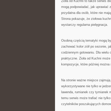
Zioła od Kuchni to także serwis dl
mogą podpowiadać, jak uprawiać z
przydatna dla osób, które nie maj
Strona pokazuje, że ziołowa kuch
wystarczy regularna pielęgnacja.
Osobną częścią tematyki mogą by
zachować kolor ziół po sezonie, j
codziennym gotowaniu. Dla wielu 
praktyczne. Zioła od Kuchni może
kompozycje, które później można
Na stronie ważne miejsce zajmują
wykorzystywane nie tylko w jedzen
lawenda, rumianek czy tymianek mo
temu serwis może trafiać nie tylko
czytelników poszukujących domowy